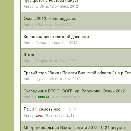
чуть фоток с Ростова (Миус)
Автор:
ЕГОРка
,
12 октября, 2012
Осень 2012. Новгородская.
Автор:
Mikk
,
7 октября, 2012
Копанина десятилетней давности
Автор:
Лежаков
,
1 октября, 2012
Штык
Автор:
Sergius
,
1 октября, 2012
Третий этап "Вахты Памяти Брянской области" на р.Ре
Автор:
Щупарь
,
29 сентября, 2012
Экспедиция ВРОО "ВОП". ур. Вороново. Осень 2012.
Автор:
Саша М
,
24 сентября, 2012
Pak 37, самовынос
1
2
3
Автор:
saer
,
16 сентября, 2012
Межрегиональная Вахта Памяти 2012 10-24 августа