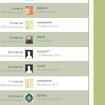
Димоня
2
ответа
3 августа, 2013
1834
просмотра
nebelwerfer
6
ответов
17 августа, 2013
2553
просмотра
Alex S.
6
ответов
3 июня, 2013
2624
просмотра
лЫсЫй77
26
ответов
10 февраля, 2014
4408
просмотров
VovaS
35
ответов
16 октября, 2015
8115
просмотров
nebelwerfer
11
ответов
28 августа, 2013
2680
просмотров
Щупарь
102
ответа
13 сентября, 2013
12493
просмотра