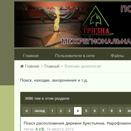
Главная
Пользователи в сети
Файлы
Главная
Главный
Военная археология
Поиск, находки, захоронения и т.д.
3686 тем в этом разделе
1
2
3
4
5
6
7
8
9
НАЗАД
В
Поиск расположения деревни Крестьянка, Нарофоминс
Автор:
A.V.B.
,
16 августа, 2013