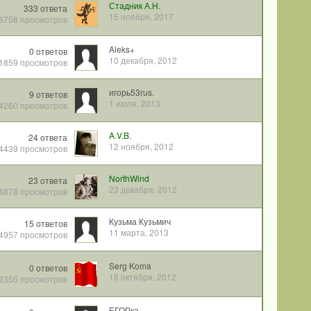
Стадник А.Н.
333
ответа
15 ноября, 2017
8758
просмотров
Aleks+
0
ответов
10 декабря, 2012
1859
просмотров
игорь53rus.
9
ответов
1 июля, 2013
4260
просмотров
A.V.B.
24
ответа
12 ноября, 2012
4439
просмотров
NorthWind
23
ответа
23 декабря, 2012
4878
просмотров
Кузьма Кузьмич
15
ответов
11 марта, 2013
4957
просмотров
Serg Koma
0
ответов
18 октября, 2012
2356
просмотров
ЕГОРка