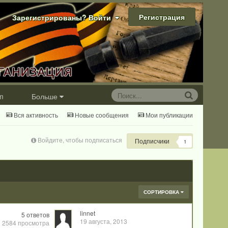
Регистрация
Зарегистрированы? Войти
m
Больше
Вся активность
Новые сообщения
Мои публикации
Войдите, чтобы подписаться
Подписчики
1
СОРТИРОВКА
linnet
5
ответов
19 августа, 2013
2584
просмотра