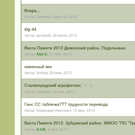
Вчера...
Автор:
Димоня
,
2 августа, 2013
stg-44
Автор:
валерий
,
28 июля, 2013
Вахта Памяти 2013 Демянский район, Подольчане.
Автор:
Alex S.
,
31 мая, 2013
каменный век
Автор:
Andrey
,
29 мая, 2013
Сталинградский агрофитнес
1
2
Автор:
Лежаков
,
15 мая, 2013
Ганс СС табличка??? трудности перевода
Автор:
Командир Николаич
,
12 мая, 2013
Вахта Памяти 2013. Зубцовский район. ММОО "ПО "Тр
Автор:
A.V.B.
,
6 мая, 2013