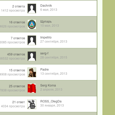
Dachnik
2
ответа
6 мая, 2013
1412
просмотра
Щупарь
16
ответов
10 мая, 2013
4626
просмотров
Impetrio
7
ответов
27 сентября, 2013
3085
просмотров
serg-f
459
ответов
28 сентября, 2015
66532
просмотра
Padre
15
ответов
13 сентября, 2013
4908
просмотров
Serg Koma
25
ответов
2 апреля, 2013
7838
просмотров
ROSS_OlegDa
21
ответ
30 января, 2013
4034
просмотра