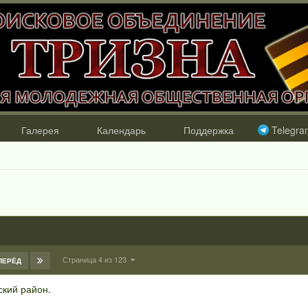
Галерея
Календарь
Поддержка
Telegra
Страница 4 из 123
ПЕРЁД
кий район.