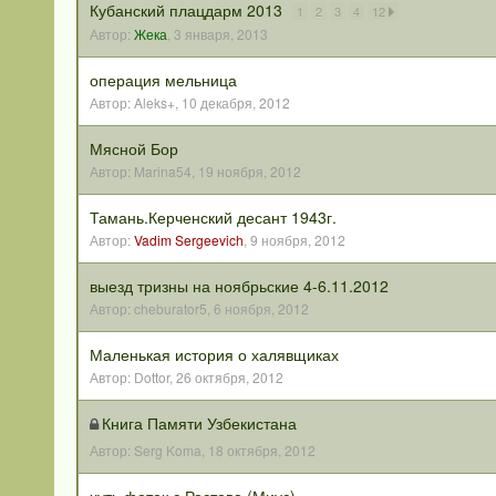
Кубанский плацдарм 2013
1
2
3
4
12
Автор:
Жека
,
3 января, 2013
операция мельница
Автор:
Aleks+
,
10 декабря, 2012
Мясной Бор
Автор:
Marina54
,
19 ноября, 2012
Тамань.Керченский десант 1943г.
Автор:
Vadim Sergeevich
,
9 ноября, 2012
выезд тризны на ноябрьские 4-6.11.2012
Автор:
cheburator5
,
6 ноября, 2012
Маленькая история о халявщиках
Автор:
Dottor
,
26 октября, 2012
Книга Памяти Узбекистана
Автор:
Serg Koma
,
18 октября, 2012