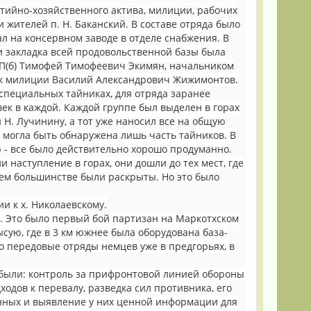
тийно-хозяйственного актива, милиции, рабочих
и жителей п. Н. Баканский. В составе отряда было
л на консервном заводе в отделе снабжения. В
и закладка всей продовольственной базы была
КП(б) Тимофей Тимофеевич Экимян, начальником
ик милиции Василий Александрович Жижимонтов.
 специальных тайниках, для отряда заранее
ек в каждой. Каждой группе был выделен в горах
Н. Лучинину, а тот уже наносил все на общую
ом могла быть обнаружена лишь часть тайников. В
 - все было действительно хорошо продуманно.
 наступление в горах, они дошли до тех мест, где
оем большинстве были раскрыты. Но это было
и к х. Николаевскому.
а. Это было первый бой партизан на Маркотхском
сую, где в 3 км южнее была оборудована база-
 передовые отряды немцев уже в предгорьях, в
 были: контроль за прифронтовой линией обороны
ходов к перевалу, разведка сил противника, его
енных и выявление у них ценной информации для