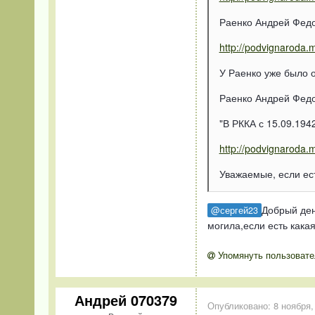
Раенко Андрей Фед
http://podvignaroda.mil
У Раенко уже было 
Раенко Андрей Фед
"В РККА с 15.09.194
http://podvignaroda.mil
Уважаемые, если ест
Добрый ден
@сергей23
могила,если есть кака
Упомянуть пользовате
Андрей 070379
Опубликовано:
8 ноября,