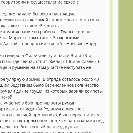
й территории и осуществление связи с
оследние начали бы вести настоящую
оложиться возле самой линии фронта и по сути
олагались за линией фронта.
е командование из района г. Туапсе срочно
и на Маркотхском отроге. За морскими
р. Адегой – новороссийские п/о «Новый» «Норд
ия генерала Фильчинеску и части 9-й и 73-й
(там, где сейчас стоит обелиск Шпиль Славы). В
мцы и румыны на этом участке наступать не
 регулярную армию. В отряде осталось около 40
оящим бедствием было бесчисленное количество
ыручали дикие груши, из которых варили компоты
янской.
а участие в бою против роты румын,
ртизаны отряда «За Родину»совместно с
шни и лошадей противника, был взорван мост у
ятник, на котором написано, что партизанами под
м деле это был конный разъезд румын.
иков немецкой администрации, карателей и