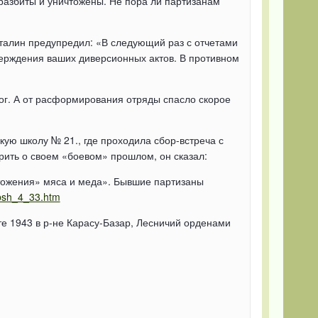
разбиты и уничтожены. Не пора ли партизанам
талин предупредил: «В следующий раз с отчетами
ерждения ваших диверсионных актов. В противном
ог. А от расформирования отряды спасло скорое
кую школу № 21., где проходила сбор-встреча с
рить о своем «боевом» прошлом, он сказал:
чтожения» мяса и меда». Бывшие партизаны
ebsh_4_33.htm
е 1943 в р-не Карасу-Базар, Лесничий орденами