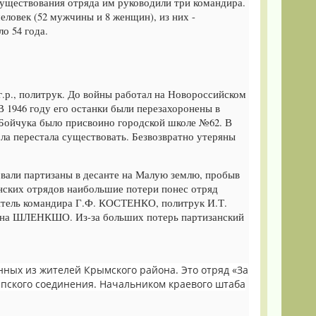
уществования отряда им руководили три командира.
еловек (52 мужчины и 8 женщин), из них -
о 54 года.
., политрук. До войны работал на Новороссийском
В 1946 году его останки были перезахоронены в
 Бойчука было присвоино городской школе №62. В
ла перестала существовать. Безвозвратно утеряны
вали партизаны в десанте на Малую землю, пробыв
анских отрядов наибольшие потери понес отряд
итель командира Г.Ф. КОСТЕНКО, политрук И.Т.
а ШЛЕНКШО. Из-за больших потерь партизанский
нных из жителей Крымского района. Это отряд «За
напского соединения. Начальником краевого штаба