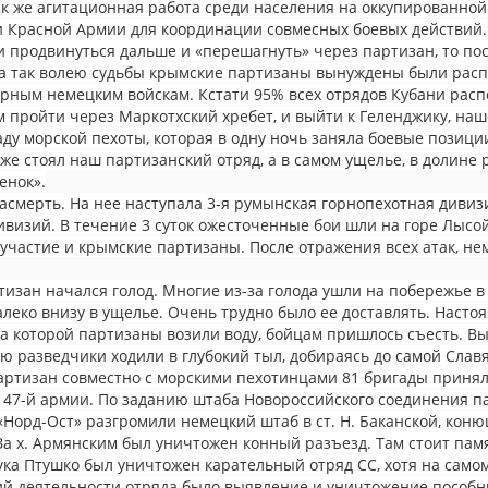
так же агитационная работа среди населения на оккупированно
 Красной Армии для координации совмесных боевых действий.
и продвинуться дальше и «перешагнуть» через партизан, то п
 а так волею судьбы крымские партизаны вынуждены были расп
рным немецким войскам. Кстати 95% всех отрядов Кубани расп
 пройти через Маркотхский хребет, и выйти к Геленджику, наш
ду морской пехоты, которая в одну ночь заняла боевые позици
же стоял наш партизанский отряд, а в самом ущелье, в долине 
енок».
насмерть. На нее наступала 3-я румынская горнопехотная дивиз
визий. В течение 3 суток ожесточенные бои шли на горе Лысой 
участие и крымские партизаны. После отражения всех атак, не
тизан начался голод. Многие из-за голода ушли на побережье в
алеко внизу в ущелье. Очень трудно было ее доставлять. Наст
а которой партизаны возили воду, бойцам пришлось съесть. В
ию разведчики ходили в глубокий тыл, добираясь до самой Слав
артизан совместно с морскими пехотинцами 81 бригады принял
 47-й армии. По заданию штаба Новороссийского соединения па
Норд-Ост» разгромили немецкий штаб в ст. Н. Баканской, коню
За х. Армянским был уничтожен конный разъезд. Там стоит пам
ка Птушко был уничтожен карательный отряд СС, хотя на само
й деятельности отряда было выявление и уничтожение пособн