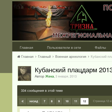
Главная
Пользователи в сети
Файлы
Главная
Главный
Военная археология
Кубанский пл
Кубанский плацдарм 201
Автор
Жека
,
3 января, 2013
334 сообщения в этой теме
Страница 12 и
7
8
9
10
11
12
НАЗАД