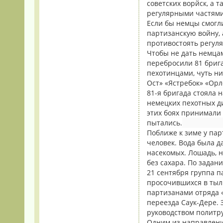
советских ворйск, а 
регулярными частями
Если бы немцы смогл
партизанскую войну,
противостоять регуля
Чтобы не дать немцам
перебросили 81 брига
пехотинцами, чуть ни
Ост» «Ястребок» «Орл
81-я бригада стояла 
немецких пехотных ди
этих боях принимали 
пытались.
Поближе к зиме у пар
человек. Вода была д
насекомых. Лошадь, н
без сахара. По задан
21 сентября группа п
просочившихся в тыл
партизанами отряда «
переезда Саук-Дере. 
руководством политру
Одним из направлени