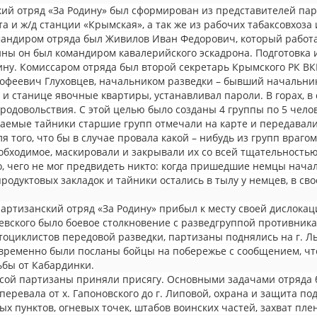
ий отряд «За Родину» был сформирован из представителей пар
а и ж/д станции «Крымская», а так же из рабочих табаксовхоза 
мандиром отряда был Живилов Иван Федорович, который работа
ны он был командиром кавалерийского эскадрона. Подготовка 
ину. Комиссаром отряда был второй секретарь Крымского РК В
рофеевич Глуховцев, начальником разведки – бывший начальн
 и станице явочные квартиры, устанавливал пароли. В горах, в
родовольствия. С этой целью было созданы 4 группы по 5 челов
аемые тайники старшие групп отмечали на карте и передавали 
ля того, что бы в случае провала какой – нибудь из групп враг
обходимое, маскировали и закрывали их со всей тщательностью
о, чего не мог предвидеть никто: когда пришедшие немцы начали
родуктовых закладок и тайники остались в тылу у немцев, в св
 партизанский отряд «За Родину» прибыл к месту своей дислокаци
лаевского было боевое столкновение с разведгруппой противник
тоциклистов передовой разведки, партизаны поднялись на г. Лы
овременно были посланы бойцы на побережье с сообщением, что
ьбы от Кабардинки.
Лысой партизаны приняли присягу. Основными задачами отряда
еревала от х. Гапоновского до г. Липовой, охрана и защита под
х пунктов, огневых точек, штабов воинских частей, захват пл