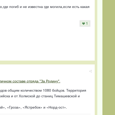
где погиб и не известна где могила,если есть какая
1
личном составе отряда "За Родину".
рядов общим количеством 1080 бойцов. Территория
ийска и от Холмской до станиц Тимашевской и
», «Гроза», «Ястребок» и «Норд-ост».