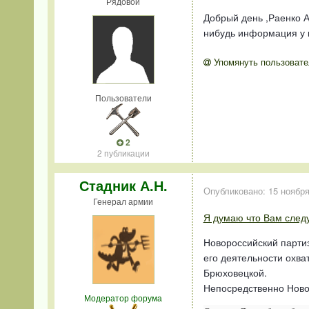
Рядовой
Добрый день ,Раенко А
нибудь информация у к
Упомянуть пользовате
Пользователи
2
2 публикации
Стадник А.Н.
Опубликовано:
15 ноября
Генерал армии
Я думаю что Вам следу
Новороссийский партиз
его деятельности охва
Брюховецкой.
Непосредственно Новор
Модератор форума