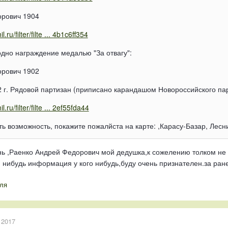
орович 1904
.ru/filter/filte ... 4b1c6ff354
одно награждение медалью "За отвагу":
орович 1902
2 г. Рядовой партизан (приписано карандашом Новороссийского па
.ru/filter/filte ... 2ef55fda44
ь возможность, покажите пожалйста на карте: ,Карасу-Базар, Лесн
ь ,Раенко Андрей Федорович мой дедушка,к сожелению толком не че
я нибудь информация у кого нибудь,буду очень признателен.за ран
ля
 2017