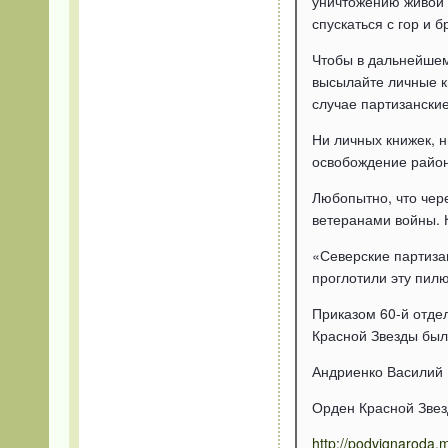
уничтожению живой 
спускаться с гор и б
Чтобы в дальнейшем
высылайте личные к
случае партизански
Ни личных книжек, 
освобождение район
Любопытно, что чере
ветеранами войны. 
«Северские партиза
проглотили эту пил
Приказом 60-й отде
Красной Звезды был
Андриенко Василий
Орден Красной Зве
http://podvignaroda.mil