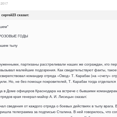
 2017
,
сергей23
сказал:
шем"
: ГРОЗОВЫЕ ГОДЫ
нашем тылу
аруженными, партизаны расстреливали наших же сограждан, кто пер
о вызывал малейшие подозрения. Как свидетельствуют факты, такое
 свирепствовал командир отряда «Овод» Т. Карабак (на «счету» о
или. Но, не без помощи покровителей, Т. Карабак тогда отделался п
да в Доме офицеров Краснодара на встрече с бывшими командирам
отрядов края генерал-майор А. И. Лисицын сказал:
ал сведения от каждого отряда о боевых действиях в тылу врага. 
пришла телеграмма за подписью Сталина. В ней говорилось, что с