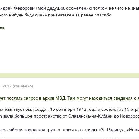
ндрей Федорович мой дедушка,к сожелению толком не чего не знаю,
ого нибудь,буду очень признателен.за ранее спасибо
ля
, 2017
(изменено)
ет послать запрос в архив МВД. Там могут находиться сведения о 
анский куст был создан 15 сентября 1942 года и состоял из 15 от
тывала большое пространство от Славянска-на-Кубани до Новоросс
оссийская городская группа включала отряды «За Родину», «Новый