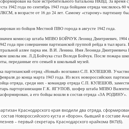
сформирован на базе истребительного батальона НКВД. За время с
та 1942 года по сентябрь 1943 года бойцами отряда числилось 60 ч
ЛКСМ, в возрасте от 16 до 24 лет. Самому «старому» партизану был
рован из бойцов Местной ПВО города в августе 1942 года.
значен комиссар штаба МПВО БОЙЧУК Леонид Дмитриевич, 1904 г.р
942 года при совершении партизанской группой рейда в тыл врага. 
нтральной аллее парка им. В.И. Ленина. Имя Леонида Дмитриевича
иком школы им. Л.Д.Бойчука стал Володя Бойчук. После пожара шко
ты, переданные его семьей в школьный музей.
ка партизанский отряд «Новый» возглавил С.П. КУЛЕШОВ. Участво
 февраля до конца марта 1943 года. Из всех новороссийских партиз
бойца отряда, среди них - командир отряда С.П. КУЛЕШОВ, замест
рь парторганизации Г.К. ЯГУПОВ, шофер штаба МПВО Валентин
сформирован, а его бойцы вошли в состав отряда «ЗА РОДИНУ».
артизан Краснодарского края входили два отряда, сформирова
 состав Новороссийского куста и «Ворон», бывший в составе А
лезнев – первый секретарь Краснодарского крайкома ВКП(б).