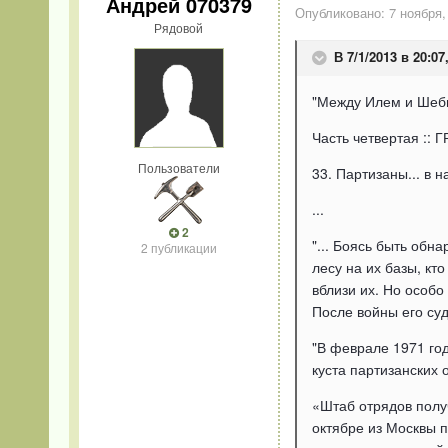
Андрей 070379
Опубликовано:
7 ноября,
Рядовой
В 7/1/2013 в 20:07
"Между Илем и Шеб
Часть четвертая :
Пользователи
33. Партизаны... в 
...
2
"... Боясь быть обн
2 публикации
лесу на их базы, кт
вблизи их. Но особо
После войны его суд
"В феврале 1971 го
куста партизанских 
«Штаб отрядов получ
октябре из Москвы 