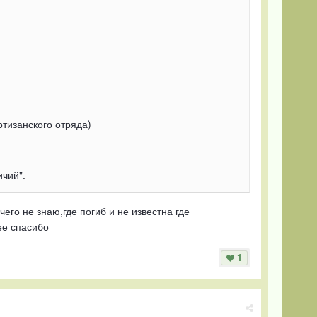
ртизанского отряда)
ичий".
го не знаю,где погиб и не известна где
ее спасибо
1