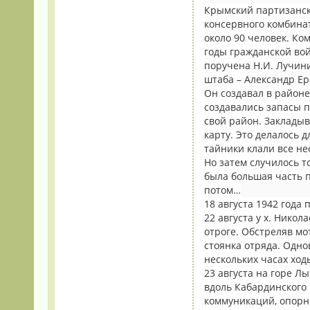
Крымский партизанск
консервного комбинат
около 90 человек. Ко
годы гражданской вой
поручена Н.И. Лучин
штаба – Александр Е
Он создавал в районе
создавались запасы п
свой район. Закладыв
карту. Это делалось д
тайники клали все не
Но затем случилось т
была большая часть п
потом…
18 августа 1942 года
22 августа у х. Нико
отроге. Обстреляв мо
стоянка отряда. Одн
нескольких часах ход
23 августа на горе 
вдоль Кабардинского п
коммуникаций, опорны