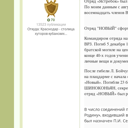
Отряд «Ястребок» был 
По моим данным с авгус
восемнадцать членов В
70
13523 публикации
Отряд "НОВЫЙ" сформи
Откуда: Краснодар - столица
хуторов кубанских...
Командиром отряда на
ВРЗ. Погиб 5 декабря 1
братской могиле на це
конце 40-х годов учен
личные вещи и докумен
После гибели Л. Бойчу
на плацдарме с начала
«Новый». Погибли 23 
ШИНОКОНЬЯН, секрета
отряд «НОВЫЙ» был ра
В число cоединений п
Родину», входивший в
был назначен П.И. Се