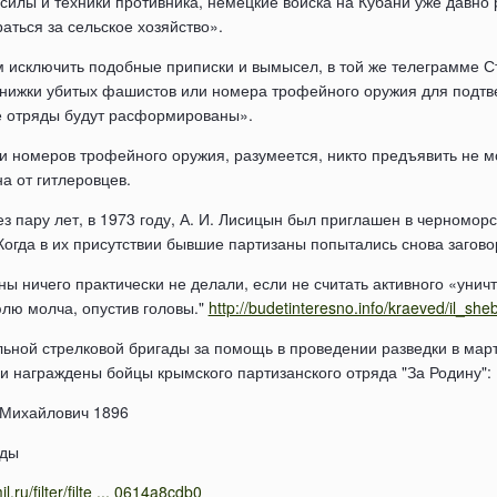
силы и техники противника, немецкие войска на Кубани уже давно 
раться за сельское хозяйство».
 исключить подобные приписки и вымысел, в той же телеграмме С
нижки убитых фашистов или номера трофейного оружия для подтв
е отряды будут расформированы».
ни номеров трофейного оружия, разумеется, никто предъявить не м
а от гитлеровцев.
з пару лет, в 1973 году, А. И. Лисицын был приглашен в черноморс
Когда в их присутствии бывшие партизаны попытались снова загово
ны ничего практически не делали, если не считать активного «уни
юлю молча, опустив головы."
http://budetinteresno.info/kraeved/il_sh
льной стрелковой бригады за помощь в проведении разведки в март
и награждены бойцы крымского партизанского отряда "За Родину":
 Михайлович 1896
зды
.ru/filter/filte ... 0614a8cdb0