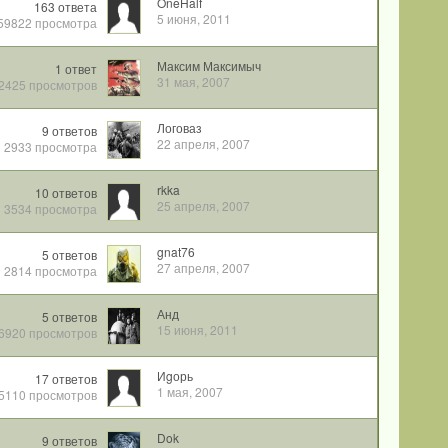
OneHalf
163
ответа
5 июня, 2011
59822
просмотра
Максим Максимыч
1
ответ
31 мая, 2007
2425
просмотров
Логоваз
9
ответов
22 апреля, 2007
2933
просмотра
rkka
10
ответов
25 апреля, 2007
3534
просмотра
gnat76
5
ответов
27 апреля, 2007
2814
просмотра
Анд
5
ответов
15 июня, 2011
6920
просмотров
Иgорь
17
ответов
1 мая, 2007
5110
просмотров
Dok
9
ответов