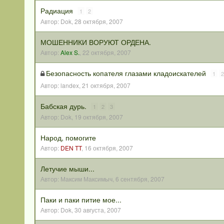
Радиация
1
2
Автор:
Dok
,
28 октября, 2007
МОШЕННИКИ ВОРУЮТ ОРДЕНА.
Автор:
Alex S.
,
22 октября, 2007
Безопасность копателя глазами кладоискателей
1
2
Автор:
landex
,
21 октября, 2007
Бабская дурь.
1
2
3
Автор:
Dok
,
19 октября, 2007
Народ, помогите
Автор:
DEN TT
,
16 октября, 2007
Летучие мыши...
Автор:
Максим Максимыч
,
6 сентября, 2007
Паки и паки питие мое...
Автор:
Dok
,
30 августа, 2007