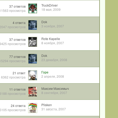
TruckDriver
37
ответов
18 мая, 2009
11563
просмотра
Dok
4
ответа
3 ноября, 2007
2047
просмотров
Rote Kapelle
37
ответов
8 ноября, 2007
9425
просмотров
Dok
77
ответов
23 декабря, 2008
15294
просмотра
Горе
21
ответ
2 апреля, 2008
6362
просмотра
Максим Максимыч
11
ответов
8 сентября, 2007
3188
просмотров
Plisken
24
ответа
31 августа, 2007
5105
просмотров