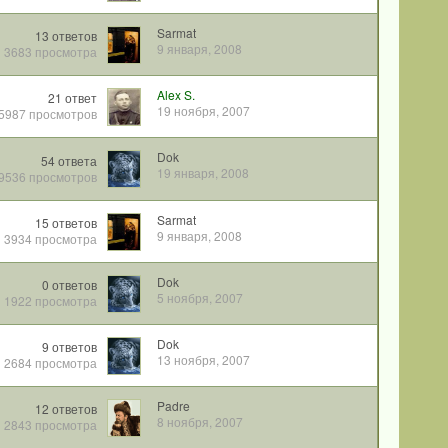
Sarmat
13
ответов
9 января, 2008
3683
просмотра
Alex S.
21
ответ
19 ноября, 2007
5987
просмотров
Dok
54
ответа
19 января, 2008
9536
просмотров
Sarmat
15
ответов
9 января, 2008
3934
просмотра
Dok
0
ответов
5 ноября, 2007
1922
просмотра
Dok
9
ответов
13 ноября, 2007
2684
просмотра
Padre
12
ответов
8 ноября, 2007
2843
просмотра