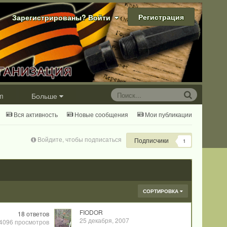
Регистрация
Зарегистрированы? Войти
m
Больше
Вся активность
Новые сообщения
Мои публикации
Войдите, чтобы подписаться
Подписчики
1
СОРТИРОВКА
FIODOR
18
ответов
25 декабря, 2007
4096
просмотров