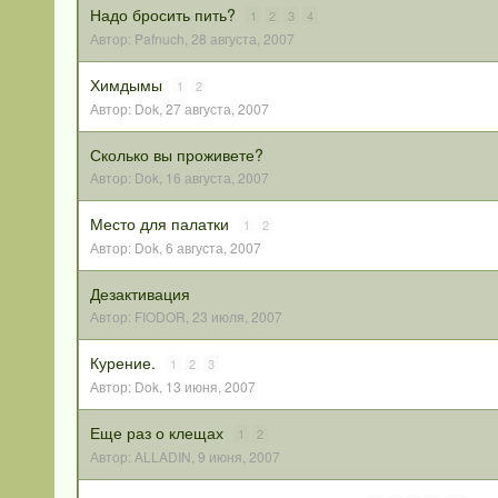
Надо бросить пить?
1
2
3
4
Автор:
Pafnuch
,
28 августа, 2007
Химдымы
1
2
Автор:
Dok
,
27 августа, 2007
Сколько вы проживете?
Автор:
Dok
,
16 августа, 2007
Место для палатки
1
2
Автор:
Dok
,
6 августа, 2007
Дезактивация
Автор:
FIODOR
,
23 июля, 2007
Курение.
1
2
3
Автор:
Dok
,
13 июня, 2007
Еще раз о клещах
1
2
Автор:
ALLADIN
,
9 июня, 2007