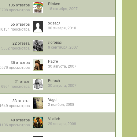
Plisken
105
ответов
18 октября, 2007
0798
просмотров
эх вася
55
ответов
30 января, 2010
16134
просмотра
Логоваз
22
ответа
9 сентября, 2007
5552
просмотра
Padre
36
ответов
30 августа, 2007
0576
просмотров
Poroch
21
ответ
30 августа, 2007
6964
просмотра
Vogel
83
ответа
2 ноября, 2008
1649
просмотров
Vitalich
40
ответов
29 января, 2009
1106
просмотров