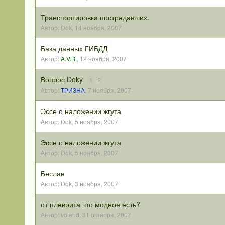
Транспортировка пострадавших.
Автор:
Dok
,
14 ноября, 2007
База данных ГИБДД
Автор:
A.V.B.
,
12 ноября, 2007
Вопрос Doky
1
2
Автор:
ТРИЗНА
,
7 ноября, 2007
Эссе о наложении жгута
Автор:
Dok
,
5 ноября, 2007
Эссе о наложении жгута
Автор:
Dok
,
5 ноября, 2007
Беслан
Автор:
Dok
,
3 ноября, 2007
от плеврита что модное есть?
Автор:
voland
,
31 октября, 2007