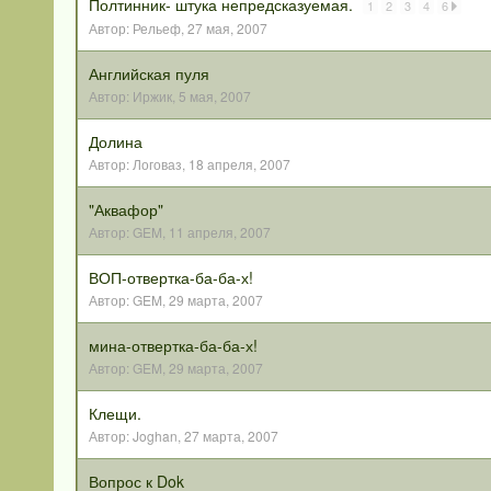
Полтинник- штука непредсказуемая.
1
2
3
4
6
Автор:
Рельеф
,
27 мая, 2007
Английская пуля
Автор:
Иржик
,
5 мая, 2007
Долина
Автор:
Логоваз
,
18 апреля, 2007
"Аквафор"
Автор:
GEM
,
11 апреля, 2007
ВОП-отвертка-ба-ба-х!
Автор:
GEM
,
29 марта, 2007
мина-отвертка-ба-ба-х!
Автор:
GEM
,
29 марта, 2007
Клещи.
Автор:
Joghan
,
27 марта, 2007
Вопрос к Dok