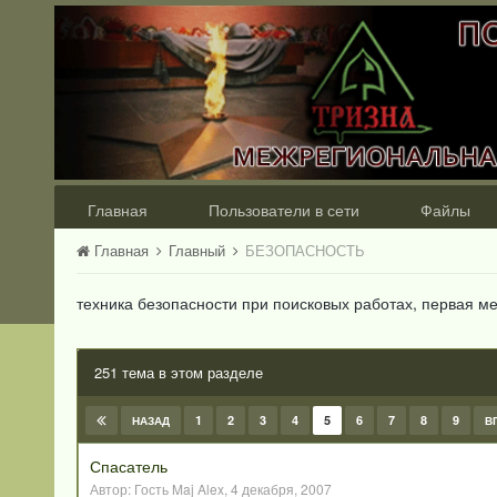
Главная
Пользователи в сети
Файлы
Главная
Главный
БЕЗОПАСНОСТЬ
техника безопасности при поисковых работах, первая 
251 тема в этом разделе
1
2
3
4
5
6
7
8
9
НАЗАД
В
Спасатель
Автор:
Гость Maj Alex
,
4 декабря, 2007