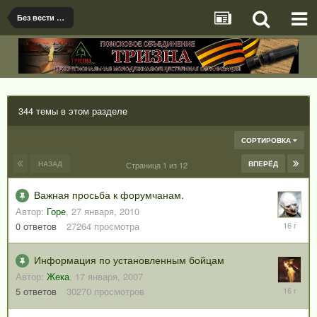
Без вести пропавшие и погибшие солдаты и офицеры Советской армии
344 темы в этом разделе
СОРТИРОВКА
НАЗАД
ВПЕРЁД
Страница 1 из 12
Важная просьба к форумчанам.
Автор:
Горе
,
27 января, 2010
27
0
ответов
27264
просмотра
января,
2010
Информация по установленным бойцам
Автор:
Жека
,
17 января, 2007
7
5
ответов
30270
просмотров
сентября
2009