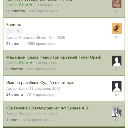
Автор:
Саша М
,
18 ноября, 2007
25
20
ответов
6035
просмотров
июля,
2017
Записка
1
2
28
Автор:
Лежаков
,
29 октября, 2008
июня,
51
ответ
14550
просмотров
2017
Медальон Комов Федор Григорьевич( Тула- Орел)
Автор:
Саша М
,
1 июня, 2009
10
9
ответов
4965
просмотров
июня,
2017
Имя на расчёске. Судьба шестерых.
Автор:
Дьяк
,
13 февраля, 2011
2
24
ответа
7314
просмотра
февраля
2017
Юж.Осетия с.Хетагурово мл.л-т Хубаев А.З.
Автор:
Щупарь
,
5 июня, 2010
27
1
ответ
3764
просмотра
января,