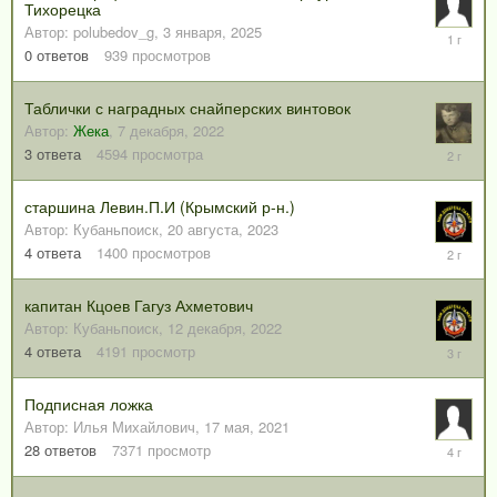
Тихорецка
Автор:
polubedov_g
,
3 января, 2025
3
января,
0
ответов
939
просмотров
2025
Таблички с наградных снайперских винтовок
Автор:
Жека
,
7 декабря, 2022
4
3
ответа
4594
просмотра
сентября
2023
старшина Левин.П.И (Крымский р-н.)
Автор:
Кубаньпоиск
,
20 августа, 2023
25
4
ответа
1400
просмотров
августа,
2023
капитан Кцоев Гагуз Ахметович
Автор:
Кубаньпоиск
,
12 декабря, 2022
12
4
ответа
4191
просмотр
декабря,
2022
Подписная ложка
Автор:
Илья Михайлович
,
17 мая, 2021
7
28
ответов
7371
просмотр
января,
2022