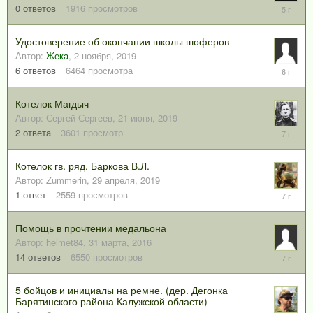
19
0
ответов
1916
просмотров
сентября
2020
Удостоверение об окончании школы шоферов
Автор:
Жека
,
2 ноября, 2019
8
6
ответов
6464
просмотра
ноября,
2019
Котелок Магдыч
Автор:
Сергей Сергеев
,
21 июня, 2019
24
2
ответа
3601
просмотр
июня,
2019
Котелок гв. ряд. Баркова В.Л.
Автор:
Zummerin
,
29 апреля, 2019
29
1
ответ
2559
просмотров
апреля,
2019
Помощь в прочтении медальона
Автор:
helmet84
,
31 марта, 2016
1
14
ответов
6550
просмотров
сентября
2018
5 бойцов и инициалы на ремне. (дер. Дегонка
Барятинского района Калужской области)