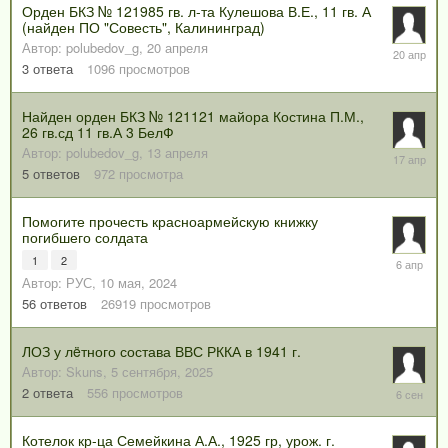
Орден БКЗ № 121985 гв. л-та Кулешова В.Е., 11 гв. А
(найден ПО "Совесть", Калининград)
Автор:
polubedov_g
,
20 апреля
20
апреля
3
ответа
1096
просмотров
Найден орден БКЗ № 121121 майора Костина П.М.,
26 гв.сд 11 гв.А 3 БелФ
Автор:
polubedov_g
,
13 апреля
17
апреля
5
ответов
972
просмотра
Помогите прочесть красноармейскую книжку
погибшего солдата
1
2
6
апреля
Автор:
РУС
,
10 мая, 2024
56
ответов
26919
просмотров
ЛОЗ у лëтного состава ВВС РККА в 1941 г.
Автор:
Skuns
,
5 сентября, 2025
6
2
ответа
556
просмотров
сентября
2025
Котелок кр-ца Семейкина А.А., 1925 гр, урож. г.