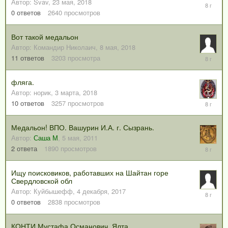
Автор:
Svav
,
23 мая, 2018
23
мая,
0
ответов
2640
просмотров
2018
Вот такой медальон
Автор:
Командир Николаич
,
8 мая, 2018
15
11
ответов
3203
просмотра
мая,
2018
фляга.
Автор:
норик
,
3 марта, 2018
8
10
ответов
3257
просмотров
марта,
2018
Медальон! ВПО. Вашурин И.А. г. Сызрань.
Автор:
Саша М
,
5 мая, 2011
26
2
ответа
1890
просмотров
февраля
2018
Ищу поисковиков, работавших на Шайтан горе
Свердловской обл
Автор:
Куйбышефф
,
4 декабря, 2017
4
декабря,
0
ответов
2838
просмотров
2017
КОНТИ Мустафа Османович, Ялта