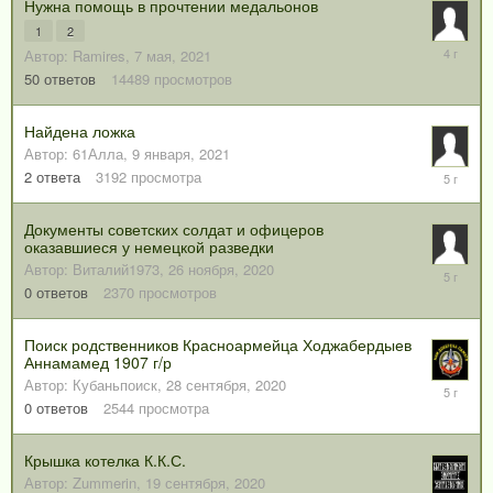
Нужна помощь в прочтении медальонов
1
2
19
Автор:
Ramires
,
7 мая, 2021
декабря,
50
ответов
14489
просмотров
2021
Найдена ложка
Автор:
61Алла
,
9 января, 2021
10
2
ответа
3192
просмотра
января,
2021
Документы советских солдат и офицеров
оказавшиеся у немецкой разведки
Автор:
Виталий1973
,
26 ноября, 2020
26
ноября,
0
ответов
2370
просмотров
2020
Поиск родственников Красноармейца Ходжабердыев
Аннамамед 1907 г/р
Автор:
Кубаньпоиск
,
28 сентября, 2020
28
сентября
0
ответов
2544
просмотра
2020
Крышка котелка К.К.С.
Автор:
Zummerin
,
19 сентября, 2020