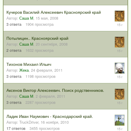
марта,
2011
Кучеров Василий Алексеевич Красноярский край
Автор:
Саша М
,
15 мая, 2008
28
3
ответа
1904
просмотра
февраля
2011
Потылицин.. Красноярский край
Автор:
Саша М
,
20 сентября, 2008
28
2
ответа
1632
просмотра
февраля
2011
Тихонов Михаил Ильич
Автор:
Жека
,
24 февраля, 2011
24
3
ответа
1198
просмотров
февраля
2011
Аксенов Виктор Алексеевич. Поиск родственников.
Автор:
Саша М
,
2 февраля, 2011
2
3
ответа
2287
просмотров
февраля
2011
Ладик Иван Наумович - Краснодарский край.
Автор:
TruckDriver
,
16 ноября, 2010
12
17
ответов
3455
просмотров