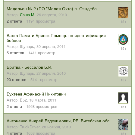
2011
Медальон № 2 (ПО "Малая Охта) п. Сяндеба
Автор:
Саша М
,
26 августа, 2010
5
2
ответа
1194
просмотра
мая,
2011
Вахта Памяти Брянск Помощь по идентификации
бойцов
Автор:
Щупарь
,
30 апреля, 2011
3
мая,
5
ответов
1411
просмотр
2011
Бритва - Бессалов Б.И.
Автор:
Щупарь
,
27 апреля, 2010
7
20
ответов
5141
просмотр
апреля,
2011
Бухтеев Афанасий Никитович
Автор:
B52
,
18 марта, 2011
23
2
ответа
1568
просмотров
марта,
2011
Антоненко Андрей Евдокимович, РБ, Витебская обл.
Автор:
TruckDriver
,
28 ноября, 2010
22
4
ответа
1653
просмотра