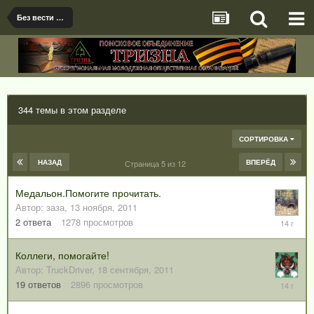
Без вести пропавшие и погибшие солдаты и офицеры Советской армии
344 темы в этом разделе
СОРТИРОВКА
НАЗАД
ВПЕРЁД
Страница 5 из 12
Медальон.Помогите прочитать.
Автор:
заза
,
13 ноября, 2011
13
2
ответа
1278
просмотров
ноября,
2011
Коллеги, помогайте!
Автор:
TruckDriver
,
18 сентября, 2011
28
19
ответов
2896
просмотров
октября,
2011