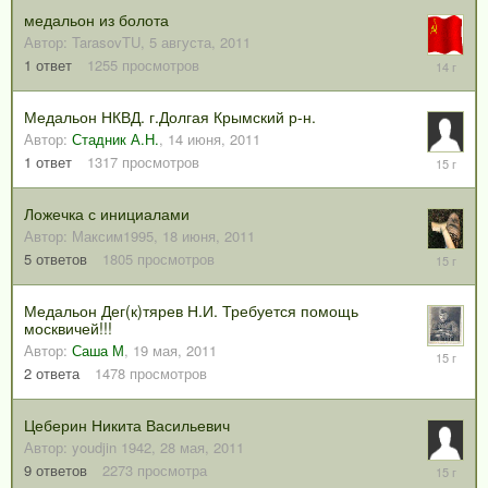
2011
медальон из болота
Автор:
TarasovTU
,
5 августа, 2011
19
1
ответ
1255
просмотров
августа,
2011
Медальон НКВД. г.Долгая Крымский р-н.
Автор:
Стадник А.Н.
,
14 июня, 2011
6
1
ответ
1317
просмотров
июля,
2011
Ложечка с инициалами
Автор:
Максим1995
,
18 июня, 2011
18
5
ответов
1805
просмотров
июня,
2011
Медальон Дег(к)тярев Н.И. Требуется помощь
москвичей!!!
Автор:
Саша М
,
19 мая, 2011
7
июня,
2
ответа
1478
просмотров
2011
Цеберин Никита Васильевич
Автор:
youdjin 1942
,
28 мая, 2011
4
9
ответов
2273
просмотра
июня,