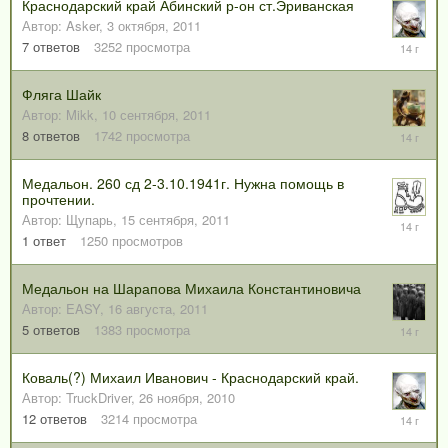
Краснодарский край Абинский р-он ст.Эриванская
Автор:
Asker
,
3 октября, 2011
6
7
ответов
3252
просмотра
октября,
2011
Фляга Шайк
Автор:
Mikk
,
10 сентября, 2011
15
8
ответов
1742
просмотра
сентября
2011
Медальон. 260 сд 2-3.10.1941г. Нужна помощь в
прочтении.
Автор:
Щупарь
,
15 сентября, 2011
15
сентября
1
ответ
1250
просмотров
2011
Медальон на Шарапова Михаила Константиновича
Автор:
EASY
,
16 августа, 2011
13
5
ответов
1383
просмотра
сентября
2011
Коваль(?) Михаил Иванович - Краснодарский край.
Автор:
TruckDriver
,
26 ноября, 2010
20
12
ответов
3214
просмотра
августа,