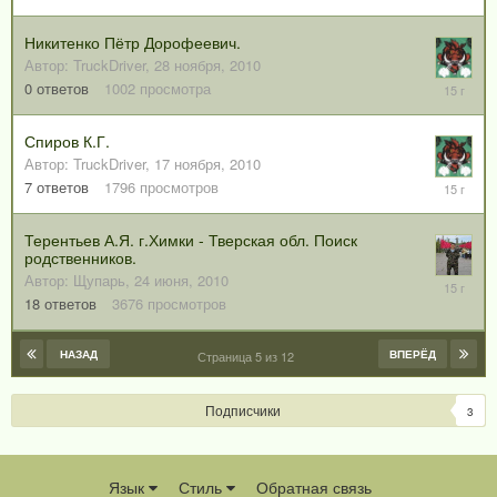
декабря,
2010
Никитенко Пётр Дорофеевич.
Автор:
TruckDriver
,
28 ноября, 2010
28
0
ответов
1002
просмотра
ноября,
2010
Спиров К.Г.
Автор:
TruckDriver
,
17 ноября, 2010
26
7
ответов
1796
просмотров
ноября,
2010
Терентьев А.Я. г.Химки - Тверская обл. Поиск
родственников.
Автор:
Щупарь
,
24 июня, 2010
18
ноября,
18
ответов
3676
просмотров
2010
НАЗАД
ВПЕРЁД
Страница 5 из 12
Подписчики
3
Язык
Стиль
Обратная связь