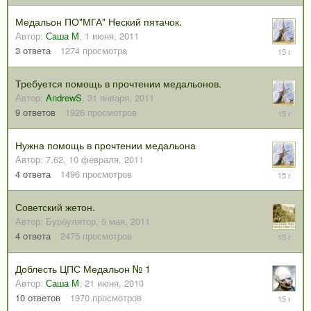
2011
Медальон ПО"МГА" Неский пятачок.
Автор:
Саша М
,
1 июня, 2011
2
3
ответа
1274
просмотра
июня,
2011
Требуется помощь в прочтении медальонов.
Автор:
AndrewS
,
31 января, 2011
1
9
ответов
1926
просмотров
июня,
2011
Нужна помощь в прочтении медальона
Автор:
7.62
,
10 февраля, 2011
1
4
ответа
1496
просмотров
июня,
2011
Советский жетон.
Автор:
Бурбулятор
,
5 мая, 2011
1
4
ответа
2475
просмотров
июня,
2011
Доблесть ЦПС Медальон № 1
Автор:
Саша М
,
21 июня, 2010
11
10
ответов
1970
просмотров
мая,