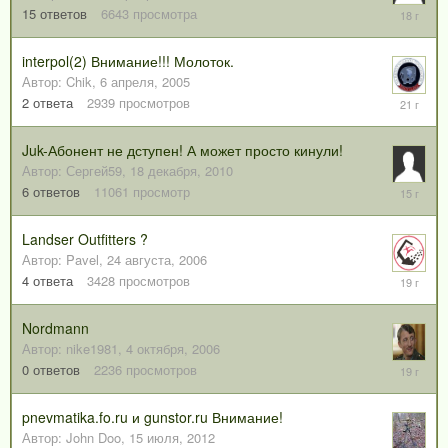
27
15
ответов
6643
просмотра
июля,
2008
interpol(2) Внимание!!! Молоток.
Автор:
Chik
,
6 апреля, 2005
7
2
ответа
2939
просмотров
апреля,
2005
Juk-Абонент не дступен! А может просто кинули!
Автор:
Сергей59
,
18 декабря, 2010
25
6
ответов
11061
просмотр
декабря,
2010
Landser Outfitters ?
Автор:
Pavel
,
24 августа, 2006
23
4
ответа
3428
просмотров
сентября
2006
Nordmann
Автор:
nike1981
,
4 октября, 2006
4
0
ответов
2236
просмотров
октября,
2006
pnevmatika.fo.ru и gunstor.ru Внимание!
Автор:
John Doo
,
15 июля, 2012