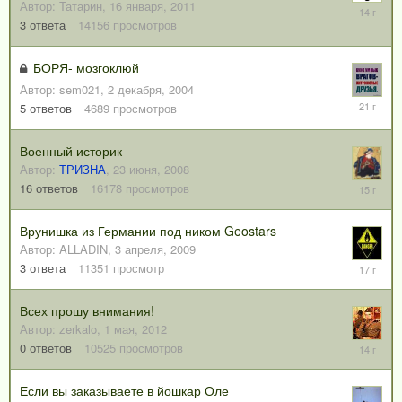
Автор:
Татарин
,
16 января, 2011
3
мая,
3
ответа
14156
просмотров
2012
БОРЯ- мозгоклюй
Автор:
sem021
,
2 декабря, 2004
10
5
ответов
4689
просмотров
декабря,
2004
Военный историк
Автор:
ТРИЗНА
,
23 июня, 2008
13
16
ответов
16178
просмотров
декабря,
2010
Врунишка из Германии под ником Geostars
Автор:
ALLADIN
,
3 апреля, 2009
28
3
ответа
11351
просмотр
мая,
2009
Всех прошу внимания!
Автор:
zerkalo
,
1 мая, 2012
1
0
ответов
10525
просмотров
мая,
2012
Если вы заказываете в йошкар Оле