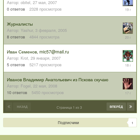
Автор:
obitel
,
27 мая, 2007
27
0
ответов
2328
просмотров
мая,
2007
Журналисты
Автор:
Yashur
,
3 февраля, 2005
5
8
ответов
4844
просмотра
октября,
2005
Иван Семенов, mic57@mail.ru
Автор:
Krot
,
29 января, 2007
6
5
ответов
5217
просмотров
ноября,
2007
Иванов Владимир Анатольевич из Пскова скучаю
Автор:
Fogel
,
22 мая, 2008
11
10
ответов
5450
просмотров
сентября
2008
НАЗАД
ВПЕРЁД
Страница 1 из 3
Подписчики
1