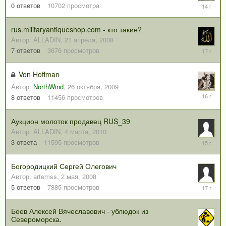
15
0
ответов
10702
просмотра
июля,
2012
rus.militaryantiqueshop.com - кто такие?
Автор:
ALLADIN
,
21 апреля, 2008
18
7
ответов
3676
просмотров
февраля
2009
Von Hoffman
Автор:
NorthWind
,
26 октября, 2009
12
8
ответов
11456
просмотров
февраля
2010
Аукцион молоток продавец RUS_39
Автор:
ALLADIN
,
4 марта, 2010
3
3
ответа
11595
просмотров
апреля,
2011
Богородицкий Сергей Олегович
Автор:
artemss
,
2 мая, 2008
5
5
ответов
7885
просмотров
мая,
2009
Боев Алексей Вячеславович - ублюдок из
Североморска.