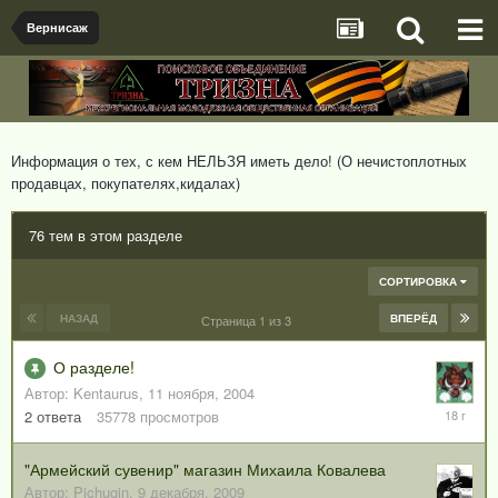
Вернисаж
Информация о тех, с кем НЕЛЬЗЯ иметь дело! (О нечистоплотных
продавцах, покупателях,кидалах)
76 тем в этом разделе
СОРТИРОВКА
НАЗАД
ВПЕРЁД
Страница 1 из 3
О разделе!
Автор:
Kentaurus
,
11 ноября, 2004
31
2
ответа
35778
просмотров
декабря,
2007
"Армейский сувенир" магазин Михаила Ковалева
Автор:
Pichugin
,
9 декабря, 2009