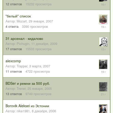
16
12
ответов
15232
просмотра
февраля
2010
"белый" список
Автор:
Mozart
,
29 января, 2007
6
4
ответа
3390
просмотров
февраля
2007
31 арсенал - кидалово
Автор:
Pichugin
,
11 декабря, 2009
28
17
ответов
15533
просмотра
марта,
2011
alexcomp
Автор:
Trapper
,
3 марта, 2007
8
11
ответов
4722
просмотра
марта,
2007
BDSer и ремни за 500 руб.
Автор:
Trener
,
25 января, 2005
10
13
ответов
9749
просмотров
марта,
2005
Borovik Aleksei из Эстонии
Автор:
nike1981
,
8 декабря, 2006