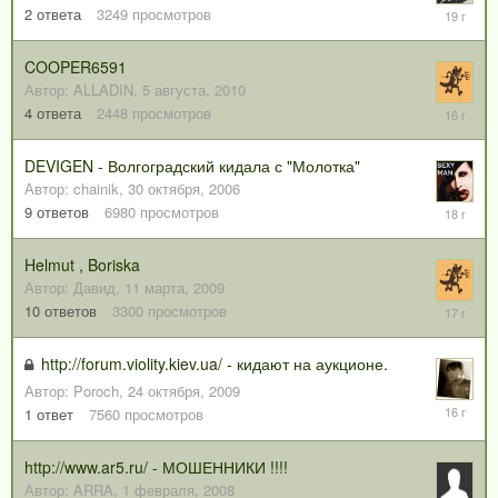
13
2
ответа
3249
просмотров
января,
2007
COOPER6591
Автор:
ALLADIN
,
5 августа, 2010
5
4
ответа
2448
просмотров
августа,
2010
DEVIGEN - Волгоградский кидала с "Молотка"
Автор:
chainik
,
30 октября, 2006
27
9
ответов
6980
просмотров
августа,
2007
Helmut , Boriska
Автор:
Давид
,
11 марта, 2009
29
10
ответов
3300
просмотров
марта,
2009
http://forum.violity.kiev.ua/ - кидают на аукционе.
Автор:
Poroch
,
24 октября, 2009
29
1
ответ
7560
просмотров
октября,
2009
http://www.ar5.ru/ - МОШЕННИКИ !!!!
Автор:
ARRA
,
1 февраля, 2008