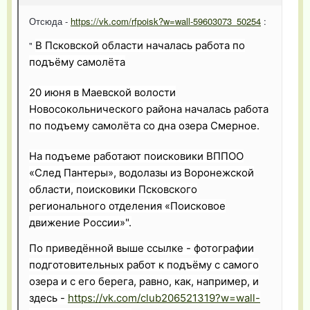
Отсюда -
https://vk.com/rfpoisk?w=wall-59603073_50254
:
"
В Псковской области началась работа по
подъёму самолёта
20 июня в Маевской волости
Новосокольнического района началась работа
по подъему самолёта со дна озера Смерное.
На подъеме работают поисковики ВППОО
«След Пантеры», водолазы из Воронежской
области, поисковики Псковского
регионального отделения «Поисковое
движение России»".
По приведённой выше ссылке - фотографии
подготовительных работ к подъёму с самого
озера и с его берега, равно, как, например, и
здесь -
https://vk.com/club206521319?w=wall-