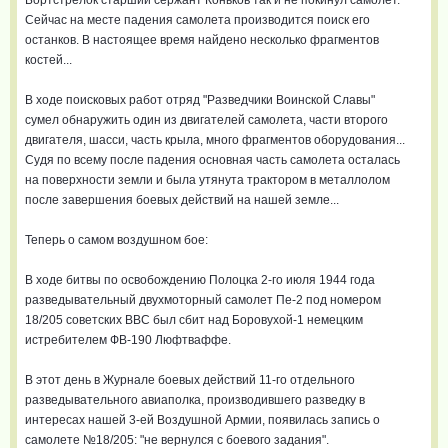
Бортстрелок старший сержант Коньков так и не покинул самолет.
Сейчас на месте падения самолета производится поиск его
останков. В настоящее время найдено несколько фрагментов
костей...
В ходе поисковых работ отряд "Разведчики Воинской Славы"
сумел обнаружить один из двигателей самолета, части второго
двигателя, шасси, часть крыла, много фрагментов оборудования...
Судя по всему после падения основная часть самолета осталась
на поверхности земли и была утянута трактором в металлолом
после завершения боевых действий на нашей земле...
Теперь о самом воздушном бое:
В ходе битвы по освобождению Полоцка 2-го июля 1944 года
разведывательный двухмоторный самолет Пе-2 под номером
18/205 советских ВВС был сбит над Боровухой-1 немецким
истребителем ФВ-190 Люфтваффе.
В этот день в Журнале боевых действий 11-го отдельного
разведывательного авиаполка, производившего разведку в
интересах нашей 3-ей Воздушной Армии, появилась запись о
самолете №18/205: "не вернулся с боевого задания".