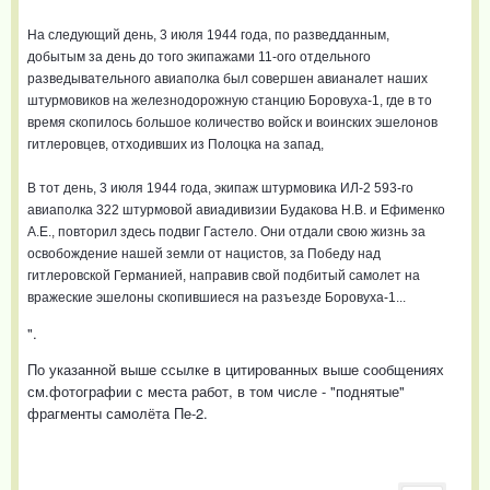
На следующий день, 3 июля 1944 года, по разведданным,
добытым за день до того экипажами 11-ого отдельного
разведывательного авиаполка был совершен авианалет наших
штурмовиков на железнодорожную станцию Боровуха-1, где в то
время скопилось большое количество войск и воинских эшелонов
гитлеровцев, отходивших из Полоцка на запад,
В тот день, 3 июля 1944 года, экипаж штурмовика ИЛ-2 593-го
авиаполка 322 штурмовой авиадивизии Будакова Н.В. и Ефименко
А.Е., повторил здесь подвиг Гастело. Они отдали свою жизнь за
освобождение нашей земли от нацистов, за Победу над
гитлеровской Германией, направив свой подбитый самолет на
вражеские эшелоны скопившиеся на разъезде Боровуха-1...
".
По указанной выше ссылке в цитированных выше сообщениях
см.фотографии с места работ, в том числе - "поднятые"
фрагменты самолёта Пе-2.