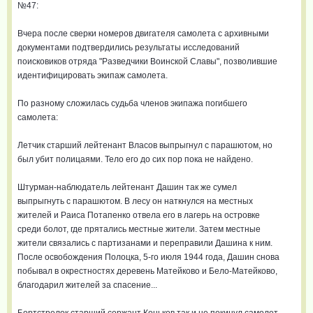
№47:
Вчера после сверки номеров двигателя самолета с архивными
документами подтвердились результаты исследований
поисковиков отряда "Разведчики Воинской Славы", позволившие
идентифицировать экипаж самолета.
По разному сложилась судьба членов экипажа погибшего
самолета:
Летчик старший лейтенант Власов выпрыгнул с парашютом, но
был убит полицаями. Тело его до сих пор пока не найдено.
Штурман-наблюдатель лейтенант Дашин так же сумел
выпрыгнуть с парашютом. В лесу он наткнулся на местных
жителей и Раиса Потапенко отвела его в лагерь на островке
среди болот, где прятались местные жители. Затем местные
жители связались с партизанами и переправили Дашина к ним.
После освобождения Полоцка, 5-го июля 1944 года, Дашин снова
побывал в окрестностях деревень Матейково и Бело-Матейково,
благодарил жителей за спасение...