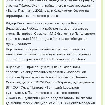
состоялась торжественная передача останков на родину
стрелка Фёдора Зимина, найденного в ходе проведения
«Вахты Памяти» в 2021 году в Кокшинском болоте на
территории Пыталовского района.
Фёдор Иванович Зимин родился в городе Ковров
Владимирской области и работал на местном заводе
имени Дегтярёва. Самолет ИЛ-2 был сбит в Пыталовском
районе в июле 1944-го года в боях за освобождение
муниципалитета.
Церемония передачи останков стрелка фактически
завершила большую поисковую операцию по подъёму
самолёта штурмовика ИЛ-2 в Пыталовском районе.
В церемонии приняли участие врио начальника
Управления общественных проектов и молодёжной
политики Правительства Псковской области Наталья
Скачкова, депутат ПОСД Виктор Остренко, руководитель
ВППОО «След "Пантеры» Геннадий Корольков,
руководитель Пыталовского поискового отряда
«Поиск-97» Дмитрий Ершов, представитель Поискового
движения России, специалист АНО ПО «Центр молодежи