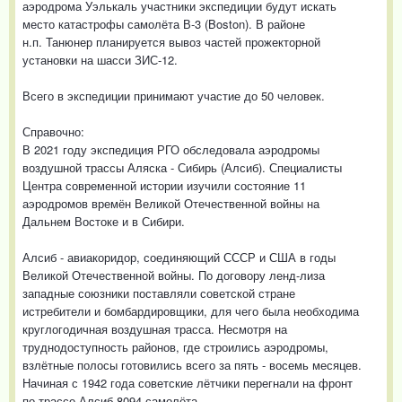
аэродрома Уэлькаль участники экспедиции будут искать
место катастрофы самолёта В-3 (Boston). В районе
н.п. Танюнер планируется вывоз частей прожекторной
установки на шасси ЗИС-12.
Всего в экспедиции принимают участие до 50 человек.
Справочно:
В 2021 году экспедиция РГО обследовала аэродромы
воздушной трассы Аляска - Сибирь (Алсиб). Специалисты
Центра современной истории изучили состояние 11
аэродромов времён Великой Отечественной войны на
Дальнем Востоке и в Сибири.
Алсиб - авиакоридор, соединяющий СССР и США в годы
Великой Отечественной войны. По договору ленд-лиза
западные союзники поставляли советской стране
истребители и бомбардировщики, для чего была необходима
круглогодичная воздушная трасса. Несмотря на
труднодоступность районов, где строились аэродромы,
взлётные полосы готовились всего за пять - восемь месяцев.
Начиная с 1942 года советские лётчики перегнали на фронт
по трассе Алсиб 8094 самолёта.