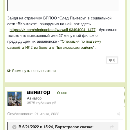
Зайдя на страничку ВППОО "След Пантеры" в социальной
сети "ВКонтакте", обнаружил на ней, вот здесь
-
https://vk.com/sledpantera?w=wall-93494004_1477
- буквально
только что выложенный ими 27-минутный фильм о
предыдущем их авиапоиске - "
Операция по подъёму
".
самолёта ИЛ2 из болота в Пыталовском районе
0
Упомянуть пользователя
авиатор
1341
Авиатор
3575 публикаций
Опубликовано:
21 июня, 2022
В 6/21/2022 в 15:24,
Бортстрелок
сказал: