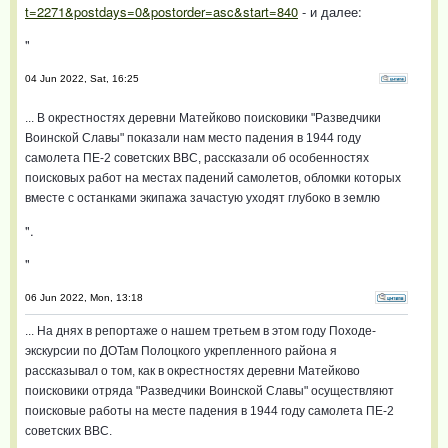
t=2271&postdays=0&postorder=asc&start=840
- и далее:
"
04 Jun 2022, Sat, 16:25
... В окрестностях деревни Матейково поисковики "Разведчики
Воинской Славы" показали нам место падения в 1944 году
самолета ПЕ-2 советских ВВС, рассказали об особенностях
поисковых работ на местах падений самолетов, обломки которых
вместе с останками экипажа зачастую уходят глубоко в землю
".
"
06 Jun 2022, Mon, 13:18
... На днях в репортаже о нашем третьем в этом году Походе-
экскурсии по ДОТам Полоцкого укрепленного района я
рассказывал о том, как в окрестностях деревни Матейково
поисковики отряда "Разведчики Воинской Славы" осуществляют
поисковые работы на месте падения в 1944 году самолета ПЕ-2
советских ВВС.