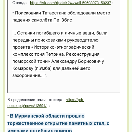
Отсюда -
https://vk.com/rfpoisk?w=wall-59603073_50237
:
"
Поисковики Татарстана обследовали место
падения самолёта Пе-3бис
... Останки погибшего и личные вещи, были
переданы поисковиками руководителю
проекта «Историко-этнографический
комплекс тоня Тетрина. Реконструкция
поморской тони» Александру Борисовичу
Комарову (п.Умба) для дальнейшего
захоронения...
".
В продолжение темы - отсюда -
https://рф-
поиск.рф/news/12694/
:
"
В Мурманской области прошло
торжественное открытие памятных стел, с
именами погибших воинов