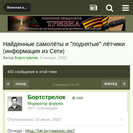
Военная археология
Найденные самолёты и "поднятые" лётчики
(информация из Сети)
Автор
Бортстрелок
,
5 января, 2022
433 сообщения в этой теме
НАЗАД
ВПЕРЁД
Страница 4 из 15
Бортстрелок
1022
Модератор форума
2871 публикация
Опубликовано:
20 июня, 2022
Отсюда -
https://fgb.by/viewtopic.php?