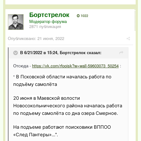
Бортстрелок
1022
Модератор форума
2871 публикация
Опубликовано:
21 июня, 2022
В 6/21/2022 в 15:24,
Бортстрелок
сказал:
Отсюда -
https://vk.com/rfpoisk?w=wall-59603073_50254
:
"
В Псковской области началась работа по
подъёму самолёта
20 июня в Маевской волости
Новосокольнического района началась работа
по подъему самолёта со дна озера Смерное.
На подъеме работают поисковики ВППОО
«След Пантеры»...".