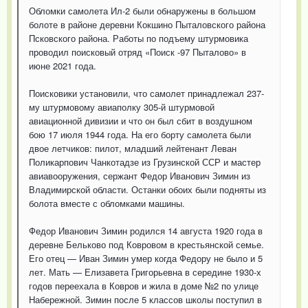
Обломки самолета Ил-2 были обнаружены в большом
болоте в районе деревни Кокшино Пыталовского района
Псковского района. Работы по подъему штурмовика
проводил поисковый отряд «Поиск -97 Пыталово» в
июне 2021 года.
Поисковики установили, что самолет принадлежал 237-
му штурмовому авиаполку 305-й штурмовой
авиационной дивизии и что он был сбит в воздушном
бою 17 июля 1944 года. На его борту самолета были
двое летчиков: пилот, младший лейтенант Леван
Поликарпович Чанкотадзе из Грузинской ССР и мастер
авиавооружения, сержант Федор Иванович Зимин из
Владимирской области. Останки обоих были подняты из
болота вместе с обломками машины.
Федор Иванович Зимин родился 14 августа 1920 года в
деревне Бельково под Ковровом в крестьянской семье.
Его отец — Иван Зимин умер когда Федору не было и 5
лет. Мать — Елизавета Григорьевна в середине 1930-х
годов переехала в Ковров и жила в доме №2 по улице
Набережной. Зимин после 5 классов школы поступил в