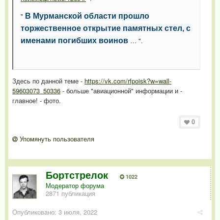
"
В Мурманской области прошло
торжественное открытие памятных стел, с
… ".
именами погибших воинов
Здесь по данной теме -
https://vk.com/rfpoisk?w=wall-
59603073_50336
- больше "авиационной" информации и -
главное! - фото.
0
Упомянуть пользователя
Бортстрелок
1022
Модератор форума
2871 публикация
Опубликовано:
3 июля, 2022