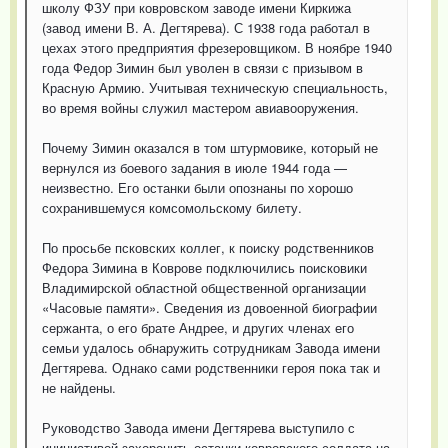
школу ФЗУ при ковровском заводе имени Киркижа
(завод имени В. А. Дегтярева). С 1938 года работал в
цехах этого предприятия фрезеровщиком. В ноябре 1940
года Федор Зимин был уволен в связи с призывом в
Красную Армию. Учитывая техническую специальность,
во время войны служил мастером авиавооружения.
Почему Зимин оказался в том штурмовике, который не
вернулся из боевого задания в июле 1944 года —
неизвестно. Его останки были опознаны по хорошо
сохранившемуся комсомольскому билету.
По просьбе псковских коллег, к поиску родственников
Федора Зимина в Коврове подключились поисковики
Владимирской областной общественной организации
«Часовые памяти». Сведения из довоенной биографии
сержанта, о его брате Андрее, и других членах его
семьи удалось обнаружить сотрудникам Завода имени
Дегтярева. Однако сами родственники героя пока так и
не найдены.
Руководство Завода имени Дегтярева выступило с
инициативой захоронить останки ковровского солдата на