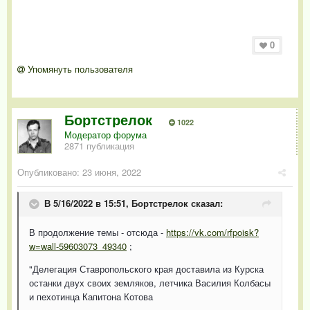
0
Упомянуть пользователя
Бортстрелок
1022
Модератор форума
2871 публикация
Опубликовано:
23 июня, 2022
В 5/16/2022 в 15:51,
Бортстрелок
сказал:
В продолжение темы - отсюда -
https://vk.com/rfpoisk?
w=wall-59603073_49340
;
"Делегация Ставропольского края доставила из Курска
останки двух своих земляков, летчика Василия Колбасы
и пехотинца Капитона Котова