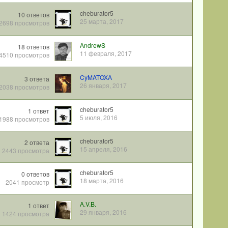
cheburator5
10
ответов
25 марта, 2017
2698
просмотров
AndrewS
18
ответов
11 февраля, 2017
4510
просмотров
CyMATOXA
3
ответа
26 января, 2017
2038
просмотров
cheburator5
1
ответ
5 июля, 2016
1988
просмотров
cheburator5
2
ответа
15 апреля, 2016
2443
просмотра
cheburator5
0
ответов
18 марта, 2016
2041
просмотр
A.V.B.
1
ответ
29 января, 2016
1424
просмотра