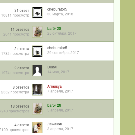
cheburator5
31
ответ
30 марта, 2018
10811
просмотр
bar5428
11
ответов
25 октября, 2017
2041
просмотр
cheburator5
2
ответа
29 сентября, 2017
1732
просмотра
DokAl
2
ответа
14 мая, 2017
1974
просмотра
Armusya
8
ответов
7 апреля, 2017
2552
просмотра
bar5428
18
ответов
5 апреля, 2017
7240
просмотров
Лежаков
4
ответа
3 апреля, 2017
2109
просмотров