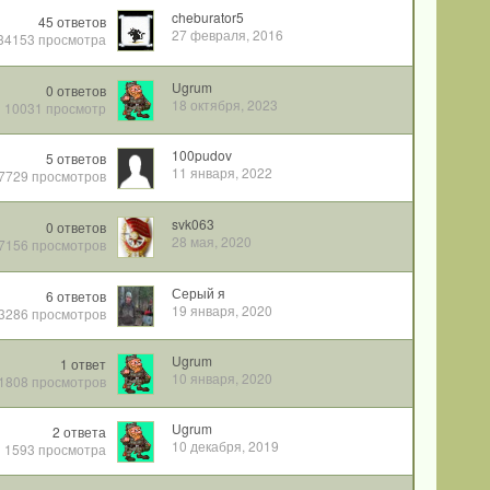
cheburator5
45
ответов
27 февраля, 2016
34153
просмотра
Ugrum
0
ответов
18 октября, 2023
10031
просмотр
100pudov
5
ответов
11 января, 2022
7729
просмотров
svk063
0
ответов
28 мая, 2020
7156
просмотров
Серый я
6
ответов
19 января, 2020
3286
просмотров
Ugrum
1
ответ
10 января, 2020
1808
просмотров
Ugrum
2
ответа
10 декабря, 2019
1593
просмотра