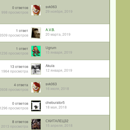
svk063
0
ответов
29 ноября, 2019
998
просмотров
A.V.B.
1
ответ
20 марта, 2019
3509
просмотров
Ugrum
1
ответ
15 января, 2019
1236
просмотров
Akula
13
ответов
12 января, 2019
1964
просмотра
svk063
4
ответа
16 июля, 2018
2608
просмотров
cheburator5
0
ответов
18 мая, 2018
1296
просмотров
СКИТАЛЕЦ32
8
ответов
15 апреля, 2018
2013
просмотра