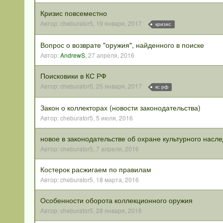
Кризис повсеместно
Автор:
cheburator5
,
19 января, 2017
кризис
Вопрос о возврате "оружия", найденного в поиске
Автор:
AndrewS
,
27 апреля, 2016
Поисковики в КС РФ
Автор:
cheburator5
,
25 января, 2017
кс рф
Закон о коллекторах (новости законодательства)
Автор:
cheburator5
,
5 июля, 2016
новое в законодательстве об охране культурного насл
Автор:
cheburator5
,
7 апреля, 2016
Костерок расжигаем по правилам
Автор:
cheburator5
,
18 марта, 2016
Особенности оборота коллекционного оружия
Автор:
cheburator5
,
28 января, 2016