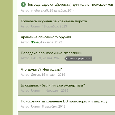
Помощь адвоката(юриста) для коллег-поисковиков
Автор:
cheburator5
,
25 декабря, 2014
Копалель осужден за хранение пороха
Автор:
Ugrum
,
18 октября, 2023
Хранение списанного оружия
Автор:
Жека
,
4 января, 2022
Передача про музейные экспозиции
Автор:
svk063
,
28 мая, 2020
закон и раритеты
Что делать? Или ждать?
Автор:
Детон
,
15 января, 2019
Блокадник - были ли уже экспертизы?
Автор:
Ugrum
,
11 февраля, 2019
Поисковика за хранение ВВ приговорили к штрафу
Автор:
Ugrum
,
8 декабря, 2019