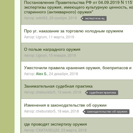
Постановление Правительства РФ от 04.09.2019 N 115
экспертизы оружия, имеющего культурную ценность, ко
старинного (антикварного) оружия"
Автор:
svk063
,
29 ноября, 2019
экспертиза кц
Про уг. наказание за торговлю холодным оружием
Автор:
Ugrum
,
11 марта, 2019
О пользе наградного оружия
Автор:
Ugrum
,
15 января, 2019
Ужесточили правила хранения оружия, боеприпасов и
Автор:
Alex S.
,
24 декабря, 2018
Занимательная судебная практика
Автор:
cheburator5
,
13 июля, 2018
судебная практика
Изменения в законодательстве об оружии
Автор:
cheburator5
,
18 мая, 2018
закондательство об оружии
где проводят экспертизу оружия
Автор:
СКИТАЛЕЦ32
,
23 марта, 2018