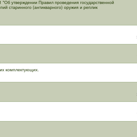
1 "Об утверждении Правил проведения государственной
пий старинного (антикварного) оружия и реплик
 их комплектующих.