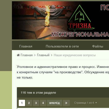
Главная
Пользователи в сети
Файлы
Главная
Главный
Наши юридические вопросы
Уголовное и административное право и процесс. Измене
к конкретным случаям "на производстве". Обсуждение 
не только.
116 тем в этом разделе
Страница 1 из 4
1
2
3
4
ВПЕРЁД