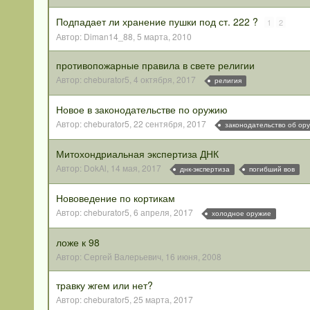
Подпадает ли хранение пушки под ст. 222 ?
1
2
Автор:
Diman14_88
,
5 марта, 2010
противопожарные правила в свете религии
Автор:
cheburator5
,
4 октября, 2017
религия
Новое в законодательстве по оружию
Автор:
cheburator5
,
22 сентября, 2017
законодательство об ор
Митохондриальная экспертиза ДНК
Автор:
DokAl
,
14 мая, 2017
днк-экспертиза
погибший вов
Нововедение по кортикам
Автор:
cheburator5
,
6 апреля, 2017
холодное оружие
ложе к 98
Автор:
Сергей Валерьевич
,
16 июня, 2008
травку жгем или нет?
Автор:
cheburator5
,
25 марта, 2017