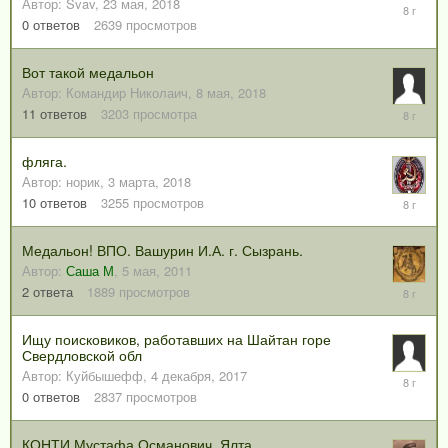
Автор:
Svav
,
23 мая, 2018
23
мая,
0
ответов
2639
просмотров
2018
Вот такой медальон
Автор:
Командир Николаич
,
8 мая, 2018
15
11
ответов
3203
просмотра
мая,
2018
фляга.
Автор:
норик
,
3 марта, 2018
8
10
ответов
3255
просмотров
марта,
2018
Медальон! ВПО. Вашурин И.А. г. Сызрань.
Автор:
Саша М
,
5 мая, 2011
26
2
ответа
1889
просмотров
февраля
2018
Ищу поисковиков, работавших на Шайтан горе
Свердловской обл
Автор:
Куйбышефф
,
4 декабря, 2017
4
декабря,
0
ответов
2837
просмотров
2017
КОНТИ Мустафа Османович, Ялта