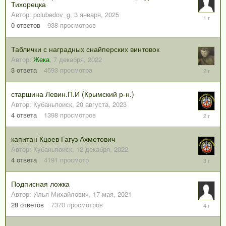
Тихорецка
Автор:
polubedov_g
,
3 января, 2025
3
января,
0
ответов
938
просмотров
2025
Таблички с наградных снайперских винтовок
Автор:
Жека
,
7 декабря, 2022
4
3
ответа
4593
просмотра
сентября
2023
старшина Левин.П.И (Крымский р-н.)
Автор:
Кубаньпоиск
,
20 августа, 2023
25
4
ответа
1398
просмотров
августа,
2023
капитан Кцоев Гагуз Ахметович
Автор:
Кубаньпоиск
,
12 декабря, 2022
12
4
ответа
4191
просмотр
декабря,
2022
Подписная ложка
Автор:
Илья Михайлович
,
17 мая, 2021
7
28
ответов
7370
просмотров
января,
2022