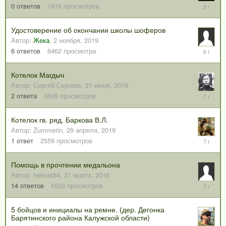
19
0
ответов
1916
просмотров
сентября
2020
Удостоверение об окончании школы шоферов
Автор:
Жека
,
2 ноября, 2019
8
6
ответов
6462
просмотра
ноября,
2019
Котелок Магдыч
Автор:
Сергей Сергеев
,
21 июня, 2019
24
2
ответа
3599
просмотров
июня,
2019
Котелок гв. ряд. Баркова В.Л.
Автор:
Zummerin
,
29 апреля, 2019
29
1
ответ
2559
просмотров
апреля,
2019
Помощь в прочтении медальона
Автор:
helmet84
,
31 марта, 2016
1
14
ответов
6550
просмотров
сентября
2018
5 бойцов и инициалы на ремне. (дер. Дегонка
Барятинского района Калужской области)