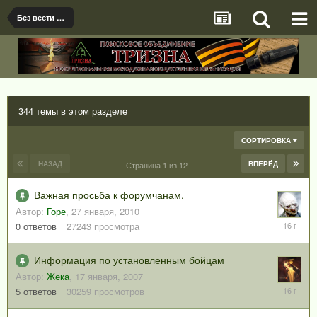
Без вести пропавшие и погибшие солдаты и офицеры Советской армии
344 темы в этом разделе
СОРТИРОВКА
НАЗАД
ВПЕРЁД
Страница 1 из 12
Важная просьба к форумчанам.
Автор:
Горе
,
27 января, 2010
27
0
ответов
27243
просмотра
января,
2010
Информация по установленным бойцам
Автор:
Жека
,
17 января, 2007
7
5
ответов
30259
просмотров
сентября
2009