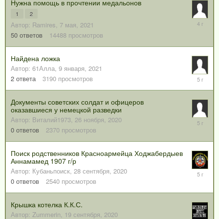
Нужна помощь в прочтении медальонов
1
2
19
Автор:
Ramires
,
7 мая, 2021
декабря,
50
ответов
14488
просмотров
2021
Найдена ложка
Автор:
61Алла
,
9 января, 2021
10
2
ответа
3190
просмотров
января,
2021
Документы советских солдат и офицеров
оказавшиеся у немецкой разведки
Автор:
Виталий1973
,
26 ноября, 2020
26
ноября,
0
ответов
2370
просмотров
2020
Поиск родственников Красноармейца Ходжабердыев
Аннамамед 1907 г/р
Автор:
Кубаньпоиск
,
28 сентября, 2020
28
сентября
0
ответов
2540
просмотров
2020
Крышка котелка К.К.С.
Автор:
Zummerin
,
19 сентября, 2020