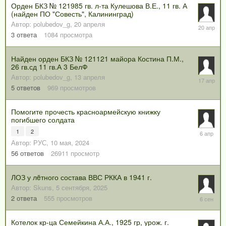
Орден БКЗ № 121985 гв. л-та Кулешова В.Е., 11 гв. А
(найден ПО "Совесть", Калининград)
Автор:
polubedov_g
,
20 апреля
20
апреля
3
ответа
1084
просмотра
Найден орден БКЗ № 121121 майора Костина П.М.,
26 гв.сд 11 гв.А 3 БелФ
Автор:
polubedov_g
,
13 апреля
17
апреля
5
ответов
969
просмотров
Помогите прочесть красноармейскую книжку
погибшего солдата
1
2
6
апреля
Автор:
РУС
,
10 мая, 2024
56
ответов
26911
просмотр
ЛОЗ у лëтного состава ВВС РККА в 1941 г.
Автор:
Skuns
,
5 сентября, 2025
6
2
ответа
555
просмотров
сентября
2025
Котелок кр-ца Семейкина А.А., 1925 гр, урож. г.