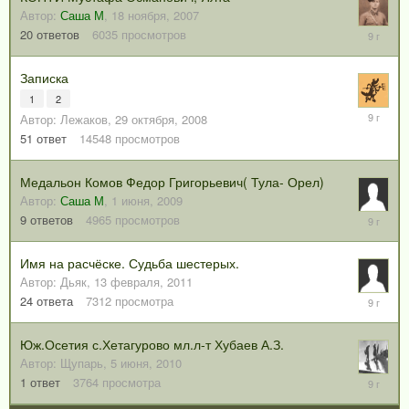
Автор:
Саша М
,
18 ноября, 2007
25
20
ответов
6035
просмотров
июля,
2017
Записка
1
2
28
Автор:
Лежаков
,
29 октября, 2008
июня,
51
ответ
14548
просмотров
2017
Медальон Комов Федор Григорьевич( Тула- Орел)
Автор:
Саша М
,
1 июня, 2009
10
9
ответов
4965
просмотров
июня,
2017
Имя на расчёске. Судьба шестерых.
Автор:
Дьяк
,
13 февраля, 2011
2
24
ответа
7312
просмотра
февраля
2017
Юж.Осетия с.Хетагурово мл.л-т Хубаев А.З.
Автор:
Щупарь
,
5 июня, 2010
27
1
ответ
3764
просмотра
января,