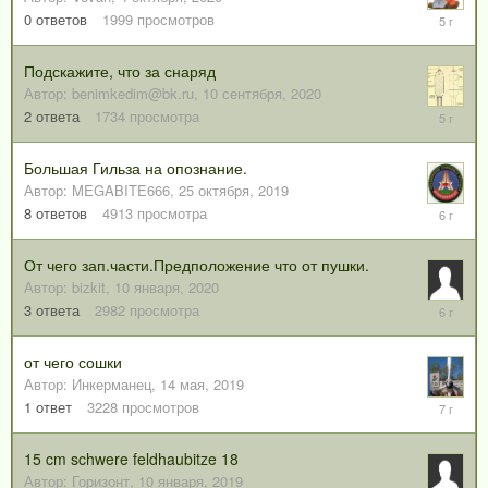
4
0
ответов
1999
просмотров
октября,
2020
Подскажите, что за снаряд
Автор:
benimkedim@bk.ru
,
10 сентября, 2020
10
2
ответа
1734
просмотра
сентября
2020
Большая Гильза на опознание.
Автор:
MEGABITE666
,
25 октября, 2019
5
8
ответов
4913
просмотра
мая,
2020
От чего зап.части.Предположение что от пушки.
Автор:
bizkit
,
10 января, 2020
11
3
ответа
2982
просмотра
января,
2020
от чего сошки
Автор:
Инкерманец
,
14 мая, 2019
14
1
ответ
3228
просмотров
мая,
2019
15 cm schwere feldhaubitze 18
Автор:
Горизонт
,
10 января, 2019