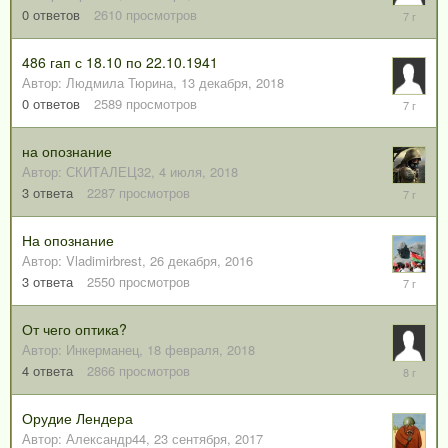
10
0
ответов
2610
просмотров
января,
2019
486 гап с 18.10 по 22.10.1941
Автор:
Людмила Тюрина
,
13 декабря, 2018
13
0
ответов
2589
просмотров
декабря,
2018
на опознание
Автор:
СКИТАЛЕЦ32
,
4 июля, 2018
4
3
ответа
2287
просмотров
декабря,
2018
На опознание
Автор:
Vladimirbrest
,
26 декабря, 2016
28
3
ответа
2550
просмотров
ноября,
2018
От чего оптика?
Автор:
Инкерманец
,
18 февраля, 2018
24
4
ответа
2866
просмотров
июля,
2018
Орудие Лендера
Автор:
Александр44
,
23 сентября, 2017