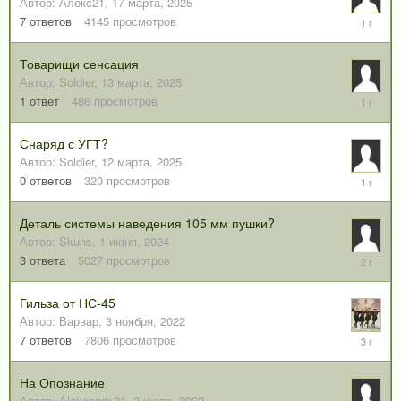
Автор:
Алекс21
,
17 марта, 2025
19
7
ответов
4145
просмотров
марта,
2025
Товарищи сенсация
Автор:
Soldier
,
13 марта, 2025
13
1
ответ
486
просмотров
марта,
2025
Снаряд с УГТ?
Автор:
Soldier
,
12 марта, 2025
12
0
ответов
320
просмотров
марта,
2025
Деталь системы наведения 105 мм пушки?
Автор:
Skuns
,
1 июня, 2024
1
3
ответа
5027
просмотров
июня,
2024
Гильза от НС-45
Автор:
Варвар
,
3 ноября, 2022
4
7
ответов
7806
просмотров
ноября,
2022
На Опознание
Автор:
Alekcandr-31
,
3 июля, 2022