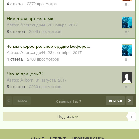
4
4
ответа
2372
просмотра
февраля
2018
Немецкая арт система
Автор:
Александр44
,
20 ноября, 2017
22
8
ответов
2599
просмотров
ноября,
2017
40 мм скорострельное орудие Бофорса.
Автор:
Александр44
,
23 сентября, 2017
16
4
ответа
2708
просмотров
ноября,
2017
Что за прицелы??
Автор:
Аirborn
,
31 августа, 2017
2
5
ответов
2280
просмотров
сентября
2017
НАЗАД
ВПЕРЁД
Страница 1 из 7
Подписчики
1
Язык
Стиль
Обратная связь