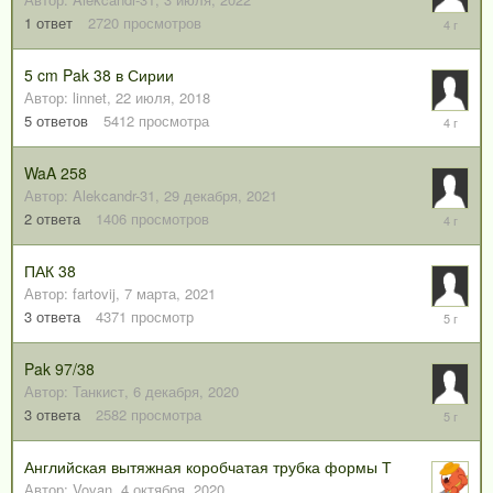
3
1
ответ
2720
просмотров
июля,
2022
5 cm Pak 38 в Сирии
Автор:
linnet
,
22 июля, 2018
26
5
ответов
5412
просмотра
января,
2022
WaA 258
Автор:
Alekcandr-31
,
29 декабря, 2021
1
2
ответа
1406
просмотров
января,
2022
ПАК 38
Автор:
fartovij
,
7 марта, 2021
14
3
ответа
4371
просмотр
марта,
2021
Pak 97/38
Автор:
Танкист
,
6 декабря, 2020
4
3
ответа
2582
просмотра
февраля
2021
Английская вытяжная коробчатая трубка формы Т
Автор:
Vovan
,
4 октября, 2020