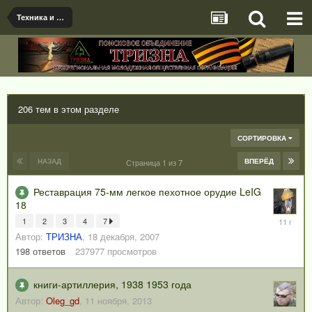
Техника и Вооружение ВОВ.
206 тем в этом разделе
СОРТИРОВКА
НАЗАД
ВПЕРЁД
Страница 1 из 7
Реставрация 75-мм легкое пехотное орудие LeIG
18
1
1
2
3
4
7
декабря,
Автор:
ТРИЗНА
,
18 декабря, 2007
2014
198
ответов
237977
просмотров
книги-артиллерия, 1938 1953 года
Автор:
Oleg_gd
,
11 ноября, 2013