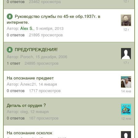
11
0
ответов
23462
просмотра
ноября,
2013
Руководство службы по 45-ке обр.1937г. в
интернете.
Автор:
Alex S.
,
5 ноября, 2013
5
ноября,
0
ответов
21895
просмотров
2013
ПРЕДУПРЕЖДЕНИЯ!
Автор:
Poroch
,
15 декабря, 2006
31
1
ответ
24895
просмотров
января,
2009
На опознание предмет
Автор:
Алекс21
,
14 января
14
0
ответов
1717
просмотров
января
Деталь от орудия ?
Автор:
oleg
,
12 января
12
0
ответов
167
просмотров
января
На опознание осколок