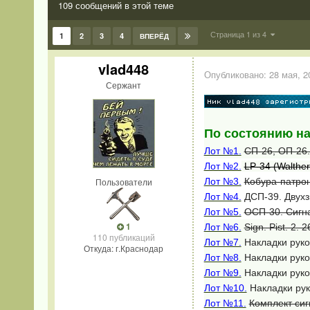
109 сообщений в этой теме
Страница 1 из 4
1
2
3
4
ВПЕРЁД
vlad448
Опубликовано:
28 мая, 2
Сержант
По состоянию на
Лот №1.
СП-26, ОП-26
Лот №2.
LP-34 (Walthe
Пользователи
Лот №3.
Кобура-патрон
Лот №4.
ДСП-39. Двухз
Лот №5.
ОСП-30. Сигна
1
Лот №6.
Sign. Pist. 2
110 публикаций
Лот №7.
Накладки руко
Откуда: г.Краснодар
Лот №8.
Накладки руко
Лот №9.
Накладки руко
Лот №10.
Накладки рук
Лот №11.
Комплект сиг