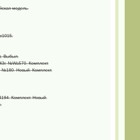
йская модель.
№1015.
). Выбыл.
943г. №Wa570. Комплект.
г. №180. Новый. Комплект.
4194. Комплект. Новый.
.