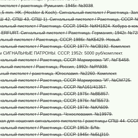
истолет / ракетница. Румыния. 1945г. №3038
.
6,5 mm. HK. (Heckler & Koch). Сигнальный пистолет / Ракетница. З
-42, СПШ-43, СПШ-1). Сигнальный пистолет / Ракетница, СССР. 
альный пистолет / Ракетница. СССР, 1943г. №КН1824. Кобура в ко
ERFURT. Сигнальный пистолет / Ракетница. Германия, 1942г. №728
льный пистолет / Ракетница, СССР, 1986г. №КБ429. Новый.
альный пистолет / Ракетница. СССР, 1977г. №СВ192. Комплект.
м СИГНАЛЬНЫЕ ПАТРОНЫ. СССР, 1952г. 5000 руб/комплект.
альный пистолет / Ракетница, СССР. Маркировка "И", №ГБ458.
льный пистолет / Ракетница, Россия, 1992г. №РА938.
ный пистолет / ракетница. Югославия. №2260. Комплект.
нальный пистолет / Ракетница, СССР. Маркировка "И", №СМ725.
нальный пистолет / Ракетница, СССР. №А161/41357.
альный пистолет / Ракетница, СССР, 1975г. №ВБ857.
альный пистолет / Ракетница, СССР, 1976г. №ПБ573.
альный пистолет / Ракетница, СССР, 1974г. №КА609.
нальный пистолет / Ракетница. Чехословакия. №19979.
ная для ношения сигнального пистолета / ракетницы СПШ-44. СССР
альный пистолет / Ракетница. СССР. 1953г. Б/№.
альный пистолет / Ракетница. СССР. 1945г. №БЦ310.