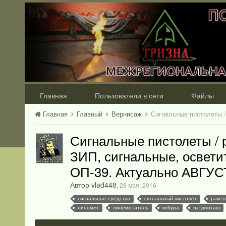
Главная
Пользователи в сети
Файлы
Главная
Главный
Вернисаж
Сигнальные пистолеты / р
ЗИП, сигнальные, освети
ОП-39. Актуально АВГУСТ
Автор vlad448
,
28 мая, 2016
сигнальные средства
сигнальный пистолет
ракет
линемёт
линеметатель
кобура
патронташ