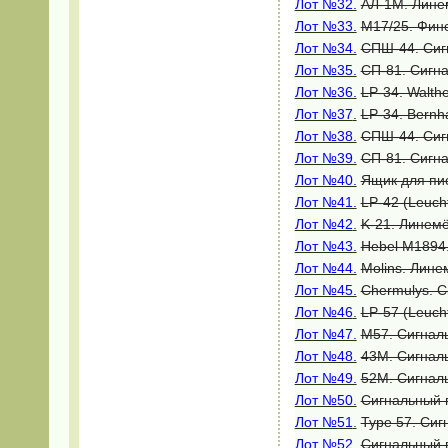
Лот №32.
АЛ-1М. Линем
Лот №33.
М17/25. Финс
Лот №34.
СПШ-44. Сиг
Лот №35.
СП-81. Сигна
Лот №36.
LP-34. Walth
Лот №37
.
LP-34. Bernh
Лот №38.
СПШ-44. Сигн
Лот №39.
СП-81. Сигна
Лот №40.
Ящик для пис
Лот №41.
LP-42 (Leuch
Лот №42
.
K-21. Линемё
Лот №43.
Hebel M1894.
Лот №44.
Molins. Лине
Лот №45.
Chermulys. С
Лот №46
.
LP-57 (Leuch
Лот №47.
M57. Сигналь
Лот №48.
43M. Сигналь
Лот №49.
52M. Сигналь
Лот №50.
Сигнальный п
Лот №51
.
Type 57. Сиг
Лот №52
.
Сигнальный 