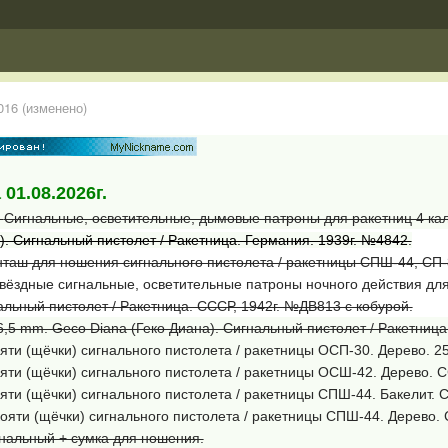
016
(изменено)
 01
.08.2026г.
.
Сигнальные, осветительные, дымовые патроны для ракетниц 4 кал
r). Сигнальный пистолет / Ракетница. Германия. 1939г. №4842.
таш для ношения сигнального пистолета / ракетницы СПШ-44, СП-
вёздные сигнальные, осветительные патроны ночного действия для 
льный пистолет / Ракетница. СССР, 1942г. №ДВ813 с кобурой.
. 26,5 mm. Geco Diana (Геко Диана). Сигнальный пистолет / Ракетниц
яти (щёчки) сигнального пистолета / ракетницы ОСП-30. Дерево. 2
яти (щёчки) сигнального пистолета / ракетницы ОСШ-42. Дерево. С
яти (щёчки) сигнального пистолета / ракетницы СПШ-44. Бакелит. С
ояти (щёчки) сигнального пистолета / ракетницы СПШ-44. Дерево. 
нальный + сумка для ношения.