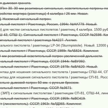
я дымовая граната.
ОПпт-30. 30-мм реактивные сигнальные, осветительные патроны п
ройство мортира (ракетница) 4 калибра / 26 мм. Новая.
. Наземный сигнальный патрон.
льный пистолет / Ракетница, Россия, 1994г. №НА779. Новый.
 для чистки сигнальных пистолетов / ракетниц 4 калибра. 1500 руб
-43, СПШ-1). Сигнальный пистолет / Ракетница, СССР. №2598. Ко
игнальный пистолет / ракетница №4227. Англия.
льного пистолета / ракетницы LP-34 (Sturmpistole). Новый. 12000 
льный пистолет / Ракетница, СССР, 1989г. №АБ824. Комплект.
0-мм реактивный осветительный патрон увеличенной дальности.
альный пистолет / Ракетница, СССР, 1944г. №ВУ392.
альный пистолет / Ракетница, СССР, 1978г. №ВА620. Новый.
нташ для ношения сигнального пистолета / ракетницы СПШ-44, СП-
нташ для ношения сигнального пистолета / ракетницы СП-81. Росси
тельно-дымовой патрон 50 мм. с ручным броском.
нальный пистолет / Ракетница. СССР. №3671.
(ЗИП) к сигнальным пистолетам / ракетницам СП-81, СПШ-44, лине
альный пистолет / Ракетница, СССР, 1959г. №ВС419.
т (линеметатель). СССР, 1963г. №ЛД365. Комплект
.