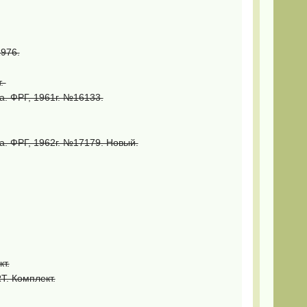
1976.
т.
ца. ФРГ, 1961г. №16133.
ца. ФРГ, 1962г. №17179. Новый.
т.
T. Комплект.