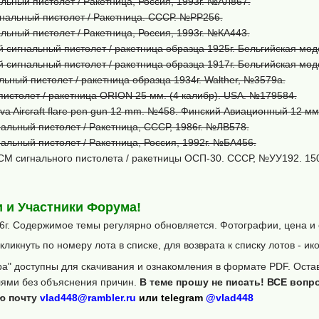
льный пистолет / Ракетница, Россия, 1993г. №АЛ867.
нальный пистолет / Ракетница. СССР. №РР256.
льный пистолет / Ракетница, Россия, 1993г. №КА443.
 сигнальный пистолет / ракетница образца 1925г. Бельгийская мод
 сигнальный пистолет / ракетница образца 1917г. Бельгийская мод
льный пистолет / ракетница образца 1934г. Walther, №3579a.
истолет / ракетница ORION 25 мм. (4 калибр). USA. №179584.
va Aircraft flare pen gun 12 mm. №458. Финский Авиационный 12 мм
альный пистолет / Ракетница, СССР, 1986г. №ЛВ578.
альный пистолет / Ракетница, Россия, 1992г. №БА456.
М сигнального пистолета / ракетницы ОСП-30. СССР, №УУ192. 150
 и Участники Форума!
6г. Содержимое темы регулярно обновляется. Фотографии, цена и
ликнуть по номеру лота в списке, для возврата к списку лотов - ик
а" доступны для скачивания и ознакомления в формате PDF. Остав
ями без объяснения причин.
В теме прошу не писать! ВСЕ воп
ую почту
vlad448@rambler.ru
или telegram
@vlad448