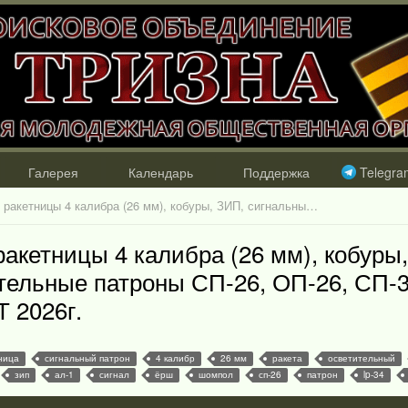
Галерея
Календарь
Поддержка
Telegra
Сигнальные пистолеты / ракетницы 4 калибра (26 мм), кобуры, ЗИП, сигнальные, осветительные патроны СП-26, ОП-26, СП-39, ОП-39. Актуально АВГУСТ 2026г.
акетницы 4 калибра (26 мм), кобуры,
тельные патроны СП-26, ОП-26, СП-3
 2026г.
ница
сигнальный патрон
4 калибр
26 мм
ракета
осветительный
зип
ал-1
сигнал
ёрш
шомпол
сп-26
патрон
lp-34