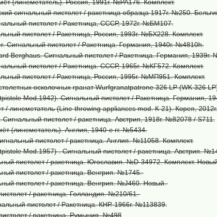
ёт (линеметатель). Россия, 1991г. №РА176. Комплект.
кий сигнальный пистолет / ракетница образца 1917г. №250. Бельги
нальный пистолет / Ракетница, СССР, 1972г. №БМ107.
льный пистолет / Ракетница, Россия, 1993г. №БХ228. Комплект.
er. Сигнальный пистолет / Ракетница. Германия, 1940г. №4810h.
ard Berghaus. Сигнальный пистолет / Ракетница. Германия, 1939г. 
альный пистолет / Ракетница. СССР, 1965г. №КГ572. Комплект.
льный пистолет / Ракетница, Россия, 1995г. №МП951. Комплект.
толетных осколочных гранат Wurfgranatpatrone 326 LP (WK 326 LP
tpistole Mod.1942). Сигнальный пистолет / Ракетница. Германия, 1
т / линеметатель (Line-throwing appliances mod. К-21). Корея, 2012
 Сигнальный пистолет / ракетница. Австрия, 1918г. №82078 / S711.
мёт (линеметатель). Англия, 1940-е гг. №5434.
игнальный пистолет / ракетница. Англия. №11058. Комплект.
tpistole Mod.1957) . Сигнальный пистолет / ракетница. Австрия. №1
ный пистолет / ракетница. Югославия. №D-34972. Комплект. Новый
ный пистолет / ракетница. Венгрия. №1745.
ный пистолет / ракетница. Венгрия. №J460. Новый.
истолет / ракетница. Голландия. №210/61.
нальный пистолет / Ракетница. КНР. 1966г. №113839.
пистолет / ракетница. Румыния. №498
.