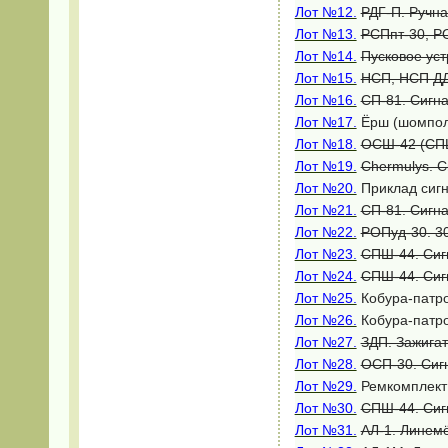
Лот №12.
РДГ-П. Ручна
Лот №13.
РСПпт-30, Р
Лот №14.
Пусковое уст
Лот №15.
НСП, НСП ДД
Лот №16.
СП-81. Сигна
Лот №17.
Ёрш (шомпол)
Лот №18.
ОСШ-42 (СПШ
Лот №19.
Chermulys. С
Лот №20.
Приклад сигна
Лот №21.
СП-81. Сигна
Лот №22.
РОПуд-30. 3
Лот №23.
СПШ-44. Сигн
Лот №24.
СПШ-44. Сигн
Лот №25.
Кобура-патро
Лот №26.
Кобура-патро
Лот №27.
ЗДП. Зажига
Лот №28.
ОСП-30. Сиг
Лот №29.
Ремкомплект 
Лот №30.
СПШ-44. Сигн
Лот №31.
АЛ-1. Линемё