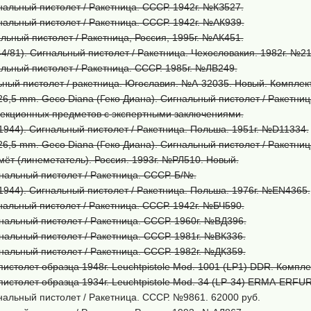
альный пистолет / Ракетница. СССР. 1942г. №КЗ527.
альный пистолет / Ракетница. СССР. 1942г. №АК939.
льный пистолет / Ракетница, Россия, 1995г. №АК451.
4/81). Сигнальный пистолет / Ракетница. Чехословакия. 1982г. №2
льный пистолет / Ракетница. СССР. 1985г. №ЛВ249.
ный пистолет / ракетница. Югославия. №A-32035. Новый. Комплек
2. 26,5 mm. Geco Diana (Геко Диана). Сигнальный пистолет / Ракетни
ллекционных предметов с экспертными заключениями.
944). Сигнальный пистолет / Ракетница. Польша. 1951г. №D11334.
2. 26,5 mm. Geco Diana (Геко Диана). Сигнальный пистолет / Ракетни
ёт (линеметатель). Россия. 1993г. №РЛ510. Новый.
альный пистолет / Ракетница. СССР. Б/№.
944). Сигнальный пистолет / Ракетница. Польша. 1976г. №EN4365.
альный пистолет / Ракетница. СССР. 1942г. №БЧ590.
альный пистолет / Ракетница. СССР. 1960г. №ВД396.
альный пистолет / Ракетница. СССР. 1981г. №ВК336.
альный пистолет / Ракетница. СССР. 1982г. №ДК359.
истолет образца 1948г. Leuchtpistole Mod. 1001 (LP1) DDR. Комплек
истолет образца 1934г. Leuchtpistole Mod. 34 (LP-34) ERMA-ERFUR
альный пистолет / Ракетница. СССР. №9861. 62000 руб.