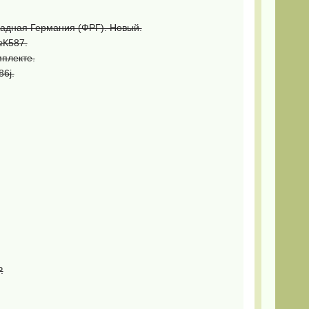
ападная Германия (ФРГ). Новый.
№К587.
мплекте.
6j.
.