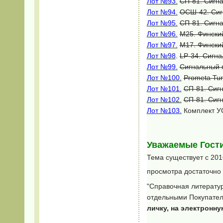
Лот №93.
СП-81. Сигна
Лот №94.
ОСШ-42. Сиг
Лот №95.
СП-81. Сигна
Лот №96.
М25. Финский
Лот №97.
М17. Финский
Лот №98
.
LP-34. Сигна
Лот №99.
Сигнальный п
Лот №100.
Prometa Tur
Лот №101.
СП-81. Сигн
Лот №102.
СП-81. Сигн
Лот №103.
Комплект УС
Уважаемые Гости
Тема существует с 201
просмотра достаточно к
"Справочная литератур
отдельными Покупател
личку, на электронн