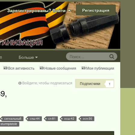
Регистрация
Зарегистрированы? Войти
m
Больше
Вся активность
Новые сообщения
Мои публикации
Войдите, чтобы подписаться
Подписчики
1
9,
сигнальный
спш-44
сп-81
осш-42
осп-30
sturmpistole