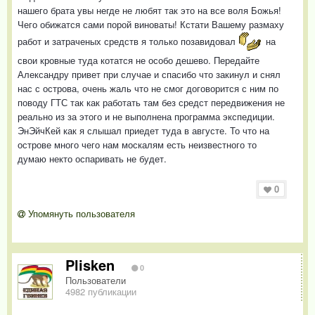
нашего брата увы негде не любят так это на все воля Божья!
Чего обижатся сами порой виноваты! Кстати Вашему размаху
работ и затраченых средств я только позавидовал
на
свои кровные туда котатся не особо дешево. Передайте
Александру привет при случае и спасибо что закинул и снял
нас с острова, очень жаль что не смог договорится с ним по
поводу ГТС так как работать там без средст передвижения не
реально из за этого и не выполнена программа экспедиции.
ЭнЭйчКей как я слышал приедет туда в августе. То что на
острове много чего нам москалям есть неизвестного то
думаю некто оспаривать не будет.
0
Упомянуть пользователя
Plisken
0
Пользователи
4982 публикации