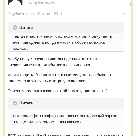
30 публикаций
Опубликовано:
18 июля, 2011
Цитата
Там две части и весят столько что я один одну часть
еле приподнял а вот две части в сборе так ежика
родишь.
Бонбу на пусковую по частям одевали, и захваты
специальные есть, чтобы несколько человек
могли тащить. А подготовка к выстрелу долгая была, в
фильме они уж очень быстро управлялись.
Описание американское по этой штуке у вас же есть?
Цитата
Дот вроде фотографировал, посмотрю здоровый зараза
под 7,5 гильзач рядом с ним ковырял
ДОТ двухорудийный должен быть, под одну 75 мм полевую и