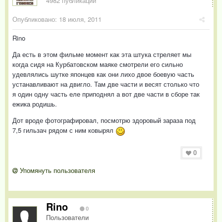
4982 публикации
Опубликовано:
18 июля, 2011
Rino
Да есть в этом фильме момент как эта штука стреляет мы
когда сидя на Курбатовском маяке смотрели его сильно
удевлялись шутке японцев как они лихо двое боевую часть
устанавливают на двигло. Там две части и весят столько что
я один одну часть еле приподнял а вот две части в сборе так
ежика родишь.
Дот вроде фотографировал, посмотрю здоровый зараза под
7,5 гильзач рядом с ним ковырял
0
Упомянуть пользователя
Rino
0
Пользователи