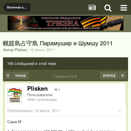
Военная археология
幌筵島占守島 Парамушир и Шумшу 2011
Автор Plisken
,
12 июля, 2011
165 сообщений в этой теме
НАЗАД
ВПЕРЁД
Страница 3 из 6
Plisken
0
Пользователи
4982 публикации
Опубликовано:
15 июля, 2011
Саша М