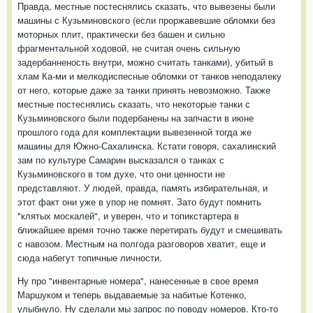
Правда, местные постеснялись сказать, что вывезены были
машины с Кузьминовского (если проржавевшие обломки без
моторных плит, практически без башен и сильно
фрагментальной ходовой, не считая очень сильную
задербанненость внутри, можно считать танками), убитый в
хлам Ка-ми и мелкодиспесные обломки от танков неподалеку
от него, которые даже за танки принять невозможно. Также
местные постеснялись сказать, что некоторые танки с
Кузьминовского были подербанены на запчасти в июне
прошлого года для комплектации вывезенной тогда же
машины для Южно-Сахалинска. Кстати говоря, сахалинский
зам по культуре Самарин высказался о танках с
Кузьминовского в том духе, что они ценности не
представляют. У людей, правда, память избирательная, и
этот факт они уже в упор не помнят. Зато будут помнить
"клятых москалей", и уверен, что и топикстартера в
ближайшее время точно также перетирать будут и смешивать
с навозом. Местным на полгода разговоров хватит, еще и
сюда набегут топичные личности.
Ну про "инвентарные номера", нанесенные в свое время
Маршуком и теперь выдаваемые за набитые Котенко,
улыбнуло. Ну сделали мы запрос по поводу номеров. Кто-то