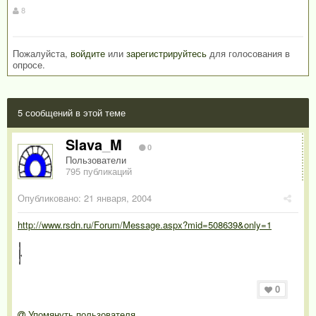
8
Пожалуйста,
войдите
или
зарегистрируйтесь
для голосования в
опросе.
5 сообщений в этой теме
Slava_M
0
Пользователи
795 публикаций
Опубликовано:
21 января, 2004
http://www.rsdn.ru/Forum/Message.aspx?mid=508639&only=1
0
Упомянуть пользователя