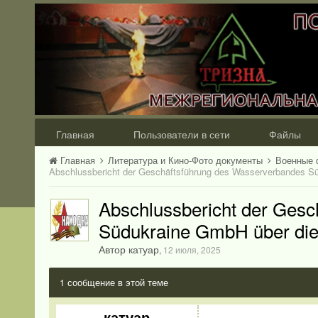
Главная
Пользователи в сети
Файлы
Главная
Литература и Кино-Фото документы
Военные 
Abschlussbericht der Ges
Südukraine GmbH über die
Автор катуар
,
12 июля, 2025
1 сообщение в этой теме
катуар