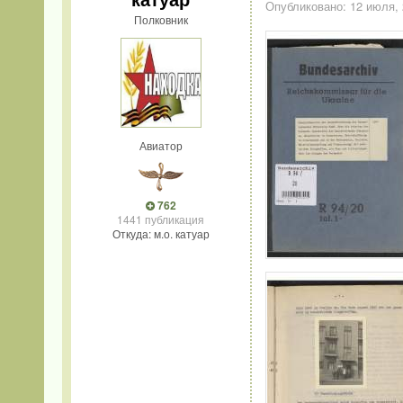
Опубликовано:
12 июля,
Полковник
Авиатор
762
1441 публикация
Откуда: м.о. катуар