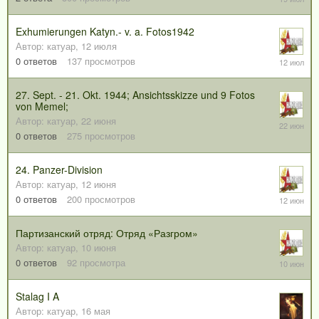
июля
Exhumierungen Katyn.- v. a. Fotos1942
Автор:
катуар
,
12 июля
12
0
ответов
137
просмотров
июля
27. Sept. - 21. Okt. 1944; Ansichtsskizze und 9 Fotos
von Memel;
Автор:
катуар
,
22 июня
22
июня
0
ответов
275
просмотров
24. Panzer-Division
Автор:
катуар
,
12 июня
12
0
ответов
200
просмотров
июня
Партизанский отряд: Отряд «Разгром»
Автор:
катуар
,
10 июня
10
0
ответов
92
просмотра
июня
Stalag I A
Автор:
катуар
,
16 мая