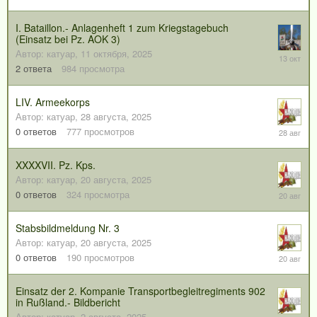
декабря,
2025
I. Bataillon.- Anlagenheft 1 zum Kriegstagebuch
(Einsatz bei Pz. AOK 3)
Автор:
катуар
,
11 октября, 2025
13
октября,
2
ответа
984
просмотра
2025
LIV. Armeekorps
Автор:
катуар
,
28 августа, 2025
28
0
ответов
777
просмотров
августа,
2025
XXXXVII. Pz. Kps.
Автор:
катуар
,
20 августа, 2025
20
0
ответов
324
просмотра
августа,
2025
Stabsbildmeldung Nr. 3
Автор:
катуар
,
20 августа, 2025
20
0
ответов
190
просмотров
августа,
2025
Einsatz der 2. Kompanie Transportbegleitregiments 902
in Rußland.- Bildbericht
Автор:
катуар
,
2 августа, 2025