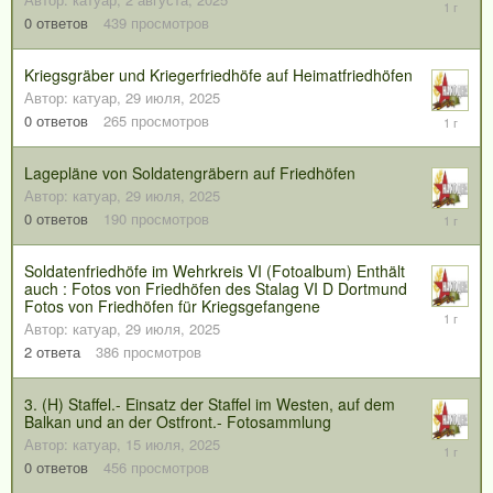
2
августа,
0
ответов
439
просмотров
2025
Kriegsgräber und Kriegerfriedhöfe auf Heimatfriedhöfen
Автор:
катуар
,
29 июля, 2025
29
0
ответов
265
просмотров
июля,
2025
Lagepläne von Soldatengräbern auf Friedhöfen
Автор:
катуар
,
29 июля, 2025
29
0
ответов
190
просмотров
июля,
2025
Soldatenfriedhöfe im Wehrkreis VI (Fotoalbum) Enthält
auch : Fotos von Friedhöfen des Stalag VI D Dortmund
Fotos von Friedhöfen für Kriegsgefangene
29
Автор:
катуар
,
29 июля, 2025
июля,
2025
2
ответа
386
просмотров
3. (H) Staffel.- Einsatz der Staffel im Westen, auf dem
Balkan und an der Ostfront.- Fotosammlung
Автор:
катуар
,
15 июля, 2025
15
июля,
0
ответов
456
просмотров
2025