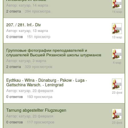
Автор:
катуар
,
14 марта
14
2
ответа
394
просмотра
марта
207. / 281. Inf.- Div
Автор:
катуар
,
13 марта
13
0
ответов
151
просмотр
марта
Групповые фотографии преподавателей и
слушателей Высшей Рязанской школы штурманов
Автор:
катуар
,
3 марта
4
марта
2
ответа
329
просмотров
Eydtkau - Wilna - Dünaburg - Pskow - Luga -
Gattschina Warsch. - Leningrad
Автор:
катуар
,
23 февраля
23
февраля
0
ответов
193
просмотра
Tarnung abgestellter Flugzeugen
Автор:
катуар
,
23 февраля
23
0
ответов
117
просмотров
февраля