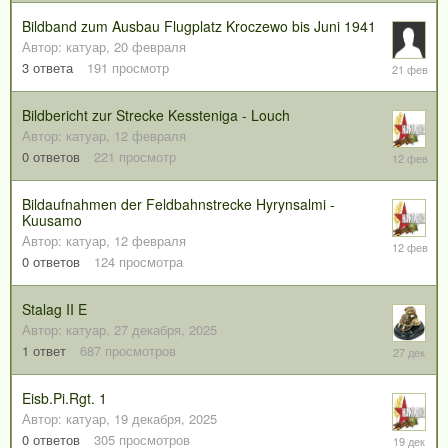
Bildband zum Ausbau Flugplatz Kroczewo bis Juni 1941
Автор:
катуар
,
20 февраля
21
3
ответа
191
просмотр
февраля
Bildbericht zur Strecke Kessteniga - Louch
Автор:
катуар
,
12 февраля
12
0
ответов
221
просмотр
февраля
Bildaufnahmen der Feldbahnstrecke Hyrynsalmi -
Kuusamo
Автор:
катуар
,
12 февраля
12
февраля
0
ответов
124
просмотра
Stalag II E
Автор:
катуар
,
27 декабря, 2025
27
1
ответ
687
просмотров
декабря,
2025
Eisb.Pi.Rgt. 1
Автор:
катуар
,
19 декабря, 2025
19
0
ответов
305
просмотров