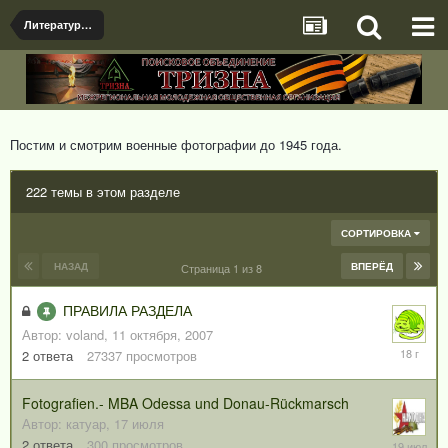
Литература и Кино-Фото документы
Постим и смотрим военные фотографии до 1945 года.
222 темы в этом разделе
СОРТИРОВКА
НАЗАД
ВПЕРЁД
Страница 1 из 8
ПРАВИЛА РАЗДЕЛА
Автор:
voland
,
11 октября, 2007
29
2
ответа
27337
просмотров
октября,
2007
Fotografien.- MBA Odessa und Donau-Rückmarsch
Автор:
катуар
,
17 июля
19
2
ответа
300
просмотров