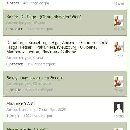
18
1
ответ
432
просмотра
мая
Kohler, Dr. Eugen (Oberstabsveterinär) 2
Автор:
катуар
,
16 мая
16
0
ответов
70
просмотров
мая
Dünaburg - Kreuzburg - Riga, Abrene - Gulbene - Jeriki
- Riga, Petseri - Pakalniesi, Kreuzburg - Gulbene,
Madona - Lubana, Plavinas - Gulbene
9
Автор:
катуар
,
9 мая
мая
0
ответов
199
просмотров
Воздушные налеты на Эссен
Автор:
катуар
,
23 апреля
23
2
ответа
306
просмотров
апреля
Молодчий А.И.
Автор:
Бамовец
,
17 октября, 2020
15
1
ответ
1550
просмотров
апреля
Afrikakorps im Einsatz