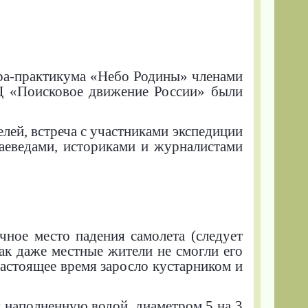
ара-практикума «Небо Родины» членами
ОД «Поисковое движение России» были
лей, встреча с участниками экспедиции
аеведами, историками и журналистами
чное место падения самолета (следует
как даже местные жители не смогли его
 настоящее время заросло кустарником и
 наполненную водой, диаметром 5 на 3