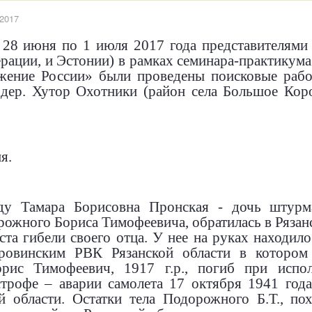
 2017
 28 июня по 1 июля 2017 года представителями 
рации, и Эстонии) в рамках семинара-практику
жение России» были проведены поисковые рабо
 дер. Хутор Охотники (район села Большое Кор
я.
ду Тамара Борисовна Пронская - дочь штур
рожного Бориса Тимофеевича, обратилась в Рязан
ста гибели своего отца. У нее на руках находил
оровинским РВК Рязанской области в которо
рис Тимофеевич, 1917 г.р., погиб при испо
строфе – аварии самолета 17 октября 1941 год
ой области. Остатки тела Подорожного Б.Т., п