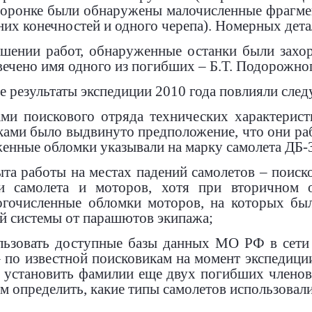
воронке были обнаружены малочисленные фрагме
их конечностей и одного черепа). Номерных дета
ршении работ, обнаруженные останки были захо
вечено имя одного из погибших – Б.Т. Подорожно
е результаты экспедиции 2010 года повлияли сле
ами поискового отряда технических характерис
ами было выдвинуто предположение, что они рабо
женные обломки указывали на марку самолета ДБ-
ыта работы на местах падений самолетов – поис
и самолета и моторов, хотя при вторичном 
гочисленные обломки моторов, на которых бы
й системы от парашютов экипажа;
ользовать доступные базы данных МО РФ в сети
 по известной поисковикам на момент экспедиц
 установить фамилии еще двух погибших членов
ым определить, какие типы самолетов использовал