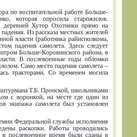
ора по воспитательной работе Больше-
ко, которая опросила старожилов.
а деревней Хутор Охотники прямо на
о падения. Из рассказа местных жителей
нной власти (работника райисполкома,
том падения самолета. Здесь следует
ентром Больше-Коровинского района, в
бласти. В послевоенные годы обломки
ллолом. Само место падения самолета –
лась тракторами. Со временем могила
 штурмана Т.Б. Пронской, школьниками
м с воронкой, на месте где один из
нов экипажа самолета был установлен
демии Федеральной службы исполнения
дены раскопки. Работы проводились
е в послевоенное время были сданы в