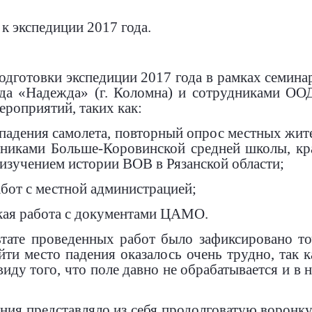
к экспедиции 2017 года.
одготовки экспедиции 2017 года в рамках семин
яда «Надежда» (г. Коломна) и сотрудниками О
ероприятий, таких как:
 падения самолета, повторный опрос местных жите
тниками Больше-Коровинской средней школы, кр
зучением истории ВОВ в Рязанской области;
абот с местной администрацией;
ская работа с документами ЦАМО.
ьтате проведенных работ было зафиксировано то
айти место падения оказалось очень трудно, так 
ввиду того, что поле давно не обрабатывается и в
ния представляло из себя продолговатую воронку