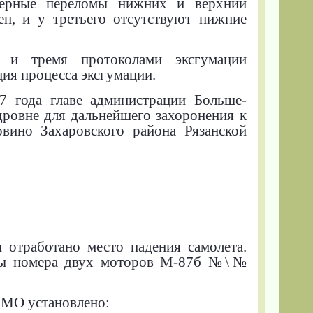
терные переломы нижних и верхний
еп, и у третьего отсутствуют нижние
, и тремя протоколами эксгумации
ия процесса эксгумации.
 года главе администрации Больше-
дровне для дальнейшего захоронения к
ино Захаровского района Рязанской
 отработано место падения самолета.
ены номера двух моторов М-87б №\№
АМО установлено: