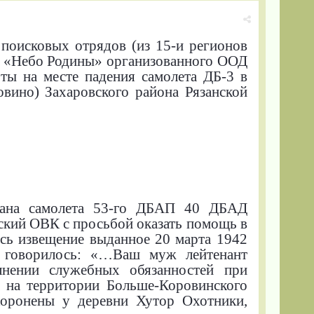
поисковых отрядов (из 15-и регионов
ма «Небо Родины» организованного ООД
ты на месте падения самолета ДБ-3 в
овино) Захаровского района Рязанской
мана самолета 53-го ДБАП 40 ДБАД
ский ОВК с просьбой оказать помощь в
ось извещение выданное 20 марта 1942
м говорилось: «…Ваш муж лейтенант
лнении служебных обязанностей при
а на территории Больше-Коровинского
охоронены у деревни Хутор Охотники,