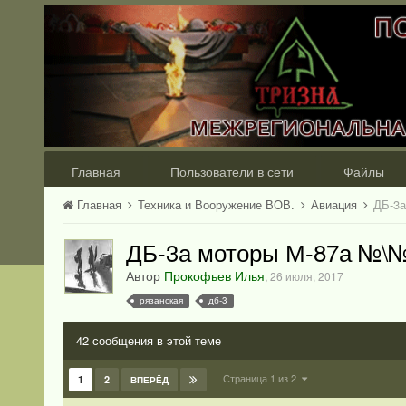
Главная
Пользователи в сети
Файлы
Главная
Техника и Вооружение ВОВ.
Авиация
ДБ-3а
ДБ-3а моторы М-87а №\№ 
Автор
Прокофьев Илья
,
26 июля, 2017
рязанская
дб-3
42 сообщения в этой теме
Страница 1 из 2
1
2
ВПЕРЁД