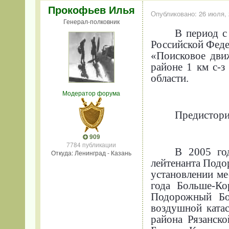
Прокофьев Илья
Опубликовано:
26 июля,
Генерал-полковник
В период с
Российской Феде
«Поисковое дви
районе 1 км с-з
области.
Модератор форума
Предистори
909
7784 публикации
В 2005 го
Откуда: Ленинград - Казань
лейтенанта Подо
установлении ме
года Больше-К
Подорожный Бо
воздушной ката
района Рязанск