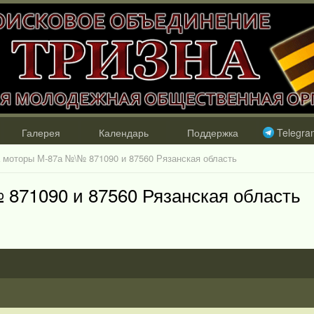
Галерея
Календарь
Поддержка
Telegra
 моторы М-87а №\№ 871090 и 87560 Рязанская область
871090 и 87560 Рязанская область