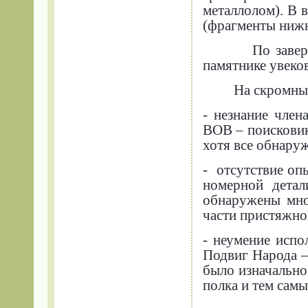
металлолом). В 
(фрагменты нижн
По заве
памятнике увеко
На скромны
- незнание член
ВОВ – поисковик
хотя все обнару
-
отсутствие оп
номерной детал
обнаружены мно
части пристяжно
- неумение исп
Подвиг Народа –
было изначально
полка и тем сам