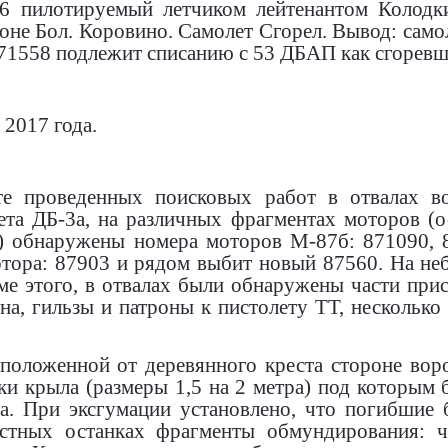
 пилотируемый летчиком лейтенантом Колодки
йоне Бол. Коровино. Самолет Сгорел. Вывод: сам
71558 подлежит списанию с 53 ДБАП как сгорев
 2017 года.
ате проведенных поисковых работ в отвалах 
ета ДБ-3а, на различных фрагментах моторов (
.) обнаружены номера моторов М-87б: 871090, 
отора: 87903 и рядом выбит новый 87560. На н
ме этого, в отвалах были обнаружены части при
а, гильзы и патроны к пистолету ТТ, нескольк
положенной от деревянного креста стороне вор
и крыла (размеры 1,5 на 2 метра) под которым
а. При эксгумации установлено, что погибшие 
остных останках фрагменты обмундирования: ч