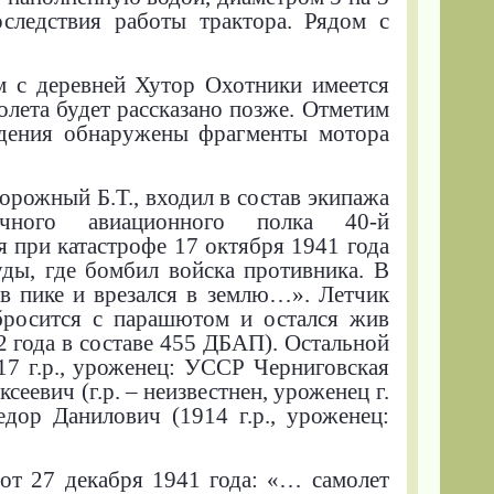
оследствия работы трактора. Рядом с
м с деревней Хутор Охотники имеется
олета будет рассказано позже. Отметим
падения обнаружены фрагменты мотора
рожный Б.Т., входил в состав экипажа
очного авиационного полка 40-й
 при катастрофе 17 октября 1941 года
ды, где бомбил войска противника. В
в пике и врезался в землю…». Летчик
бросится с парашютом и остался жив
2 года в составе 455 ДБАП). Остальной
7 г.р., уроженец: УССР Черниговская
еевич (г.р. – неизвестнен, уроженец г.
едор Данилович (1914 г.р., уроженец:
от 27 декабря 1941 года: «… самолет