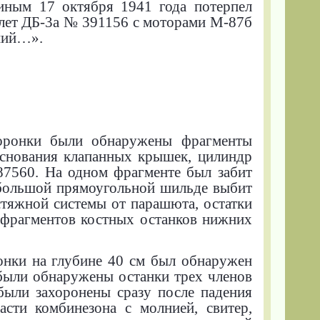
ным 17 октября 1941 года потерпел
олет ДБ-3а № 391156 с моторами М-87б
ший…».
воронки были обнаружены фрагменты
основания клапанных крышек, цилиндр
87560. На одном фрагменте был забит
ебольшой прямоугольной шильде выбит
стяжной системы от парашюта, остатки
о фрагментов костных останков нижних
онки на глубине 40 см был обнаружен
 были обнаружены останки трех членов
были захоронены сразу после падения
асти комбинезона с молнией, свитер,