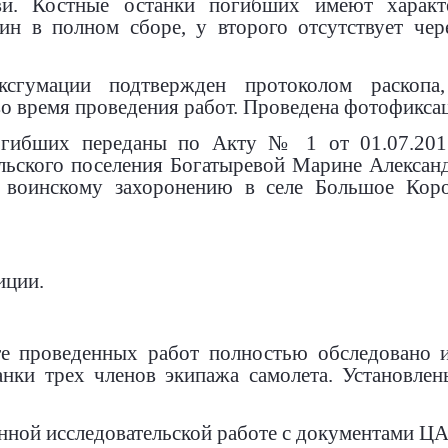
ви. Костные останки погибших имеют харак
ин в полном сборе, у второго отсутствует чер
ксгумации подтвержден протоколом раскопа
 время проведения работ. Проведена фотофиксац
огибших переданы по Акту № 1 от 01.07.2017
льского поселения Богатыревой Марине Алексан
воинскому захоронению в селе Большое Коров
иции.
те проведенных работ полностью обследовано и
нки трех членов экипажа самолета. Установл
нной исследовательской работе с документами Ц