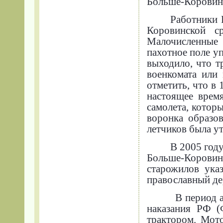
Больше-Коровинс
Работники 
Коровинской с
Малочисленные 
пахотное поле уп
выходило, что т
военкомата или
отметить, что в
настоящее врем
самолета, котор
воронка образов
летчиков была ут
В 2005 год
Больше-Коровин
старожилов ука
православный де
В период 
наказания РФ (
трактором. Мот