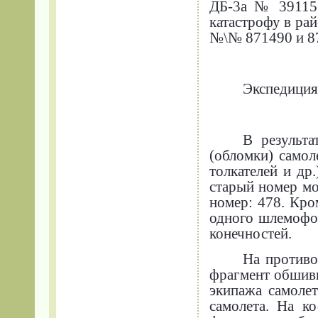
ДБ-3а № 391156
катастрофу в ра
№\№ 871490 и 8
Экспедиция
В результ
(обломки) самол
толкателей и др
старый номер м
номер: 478. Кро
одного шлемофон
конечностей.
На противо
фрагмент обшивк
экипажа самолет
самолета. На к