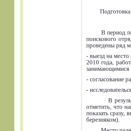
Подготовка 
В период п
поискового отр
проведены ряд м
- выезд на место
2010 года, рабо
занимающимися и
- согласование р
- исследователь
В резул
отметить, что н
показать сразу, 
березняком).
Место паде