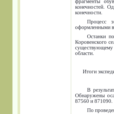
фрагменты обу
конечностей. Од
конечности.
Процесс э
оформленными во
Останки п
Коровенского се
существующему 
области.
Итоги экспед
В результа
Обнаружены оса
87560 и 871090.
По проведе