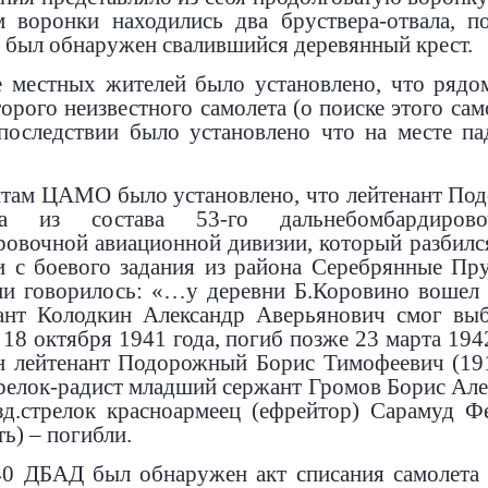
м воронки находились два бруствера-отвала, п
е был обнаружен свалившийся деревянный крест.
 местных жителей было установлено, что рядо
орого неизвестного самолета (о поиске этого сам
 последствии было установлено что на месте 
там ЦАМО было установлено, что лейтенант Подо
3а из состава 53-го дальнебомбардиров
овочной авиационной дивизии, который разбился
 с боевого задания из района Серебрянные Пру
ии говорилось: «…у деревни Б.Коровино вошел 
нант Колодкин Александр Аверьянович смог вы
 18 октября 1941 года, погиб позже 23 марта 194
н лейтенант Подорожный Борис Тимофеевич (191
трелок-радист младший сержант Громов Борис Алекс
зд.стрелок красноармеец (ефрейтор) Сарамуд Ф
ь) – погибли.
0 ДБАД был обнаружен акт списания самолета 