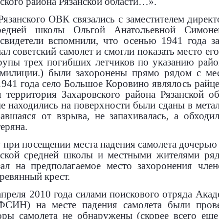
кого района Рязанской области…».
Рязанского ОВК связались с заместителем директ
редней школы Ольгой Анатольевной Симонен
свидетели вспомнили, что осенью 1941 года з
ал советский самолет и смогли показать место ег
рупы трех погибших летчиков по указанию райо
 милиции.) были захоронены прямо рядом с мес
 1941 года село Большое Коровино являлось райц
я территория Захаровского района Рязанской о
ые находились на поверхности были сданы в мета
авшаяся от взрыва, не запахивалась, а обходи
еряна.
у при посещении места падения самолета дочерью
ской средней школы и местными жителями рядо
зал на предполагаемое место захоронения чле
ревянный крест.
апреля 2010 года силами поискового отряда Ака
ФСИН) на месте падения самолета были прове
оры самолета не обнаружены (скорее всего ещ