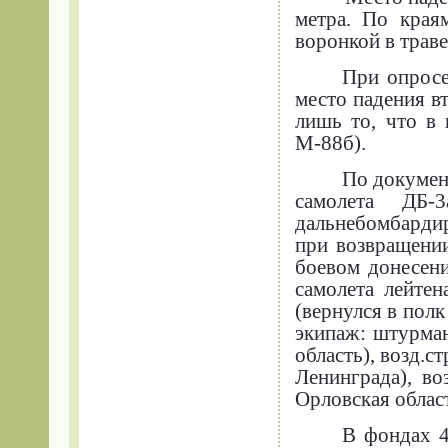
метра. По края
воронкой в трав
При опросе
место падения вт
лишь то, что в
М-88б).
По докумен
самолета ДБ-
дальнебомбардир
при возвращении
боевом донесен
самолета лейте
(вернулся в полк
экипаж: штурма
область), возд.с
Ленинграда), во
Орловская област
В фондах 4