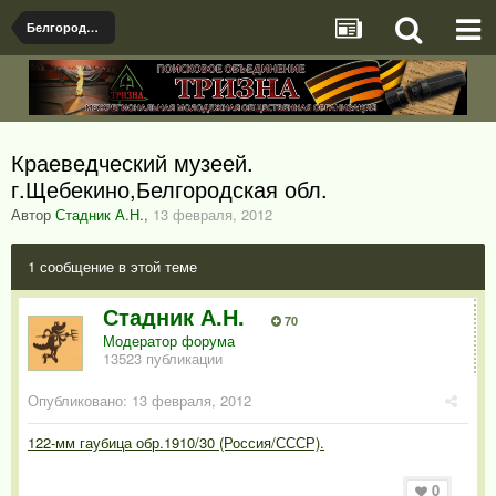
Белгородская область
Краеведческий музеей.
г.Щебекино,Белгородская обл.
Автор
Стадник А.Н.
,
13 февраля, 2012
1 сообщение в этой теме
Стадник А.Н.
70
Модератор форума
13523 публикации
Опубликовано:
13 февраля, 2012
122-мм гаубица обр.1910/30 (Россия/СССР).
0