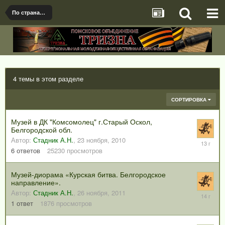
По странам и регионам
4 темы в этом разделе
СОРТИРОВКА
Музей в ДК "Комсомолец" г.Старый Оскол,
Белгородской обл.
Автор:
Стадник А.Н.
,
23 ноября, 2010
6
апреля,
6
ответов
25230
просмотров
2013
Музей-диорама «Курская битва. Белгородское
направление».
Автор:
Стадник А.Н.
,
26 ноября, 2011
9
марта,
1
ответ
1876
просмотров
2012