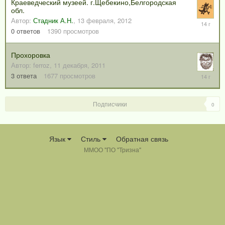
Краеведческий музеей. г.Щебекино,Белгородская
обл.
Автор:
Стадник А.Н.
,
13 февраля, 2012
13
февраля
0
ответов
1390
просмотров
2012
Прохоровка
Автор:
ferroz
,
11 декабря, 2011
11
3
ответа
1677
просмотров
декабря,
2011
Подписчики
0
Язык
Стиль
Обратная связь
ММОО "ПО "Тризна"