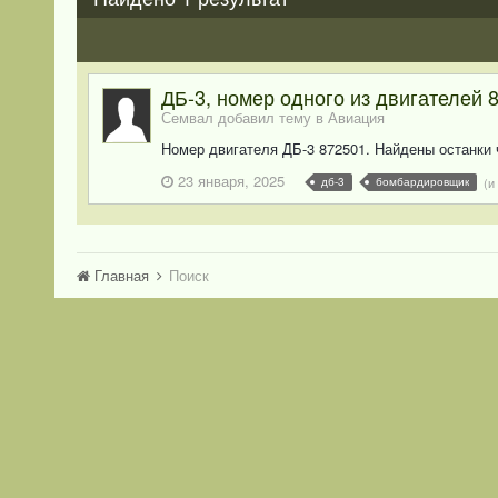
ДБ-3, номер одного из двигателей 
Семвал добавил тему в
Авиация
Номер двигателя ДБ-3 872501. Найдены останки 
23 января, 2025
(и
дб-3
бомбардировщик
Главная
Поиск