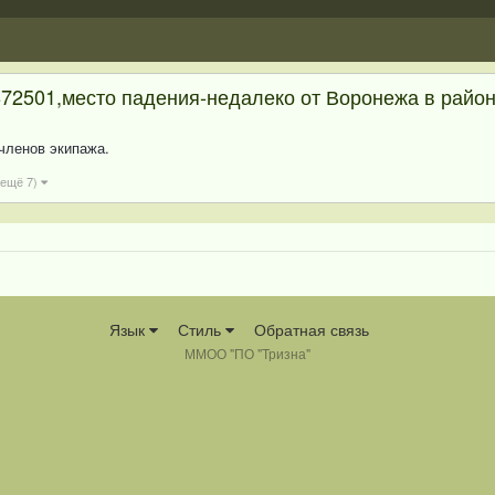
872501,место падения-недалеко от Воронежа в район
членов экипажа.
 ещё 7)
Язык
Стиль
Обратная связь
ММОО "ПО "Тризна"