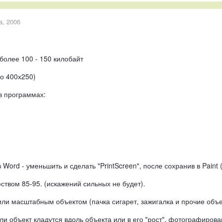
а, 2006
более 100 - 150 килобайт
о 400х250)
в программах:
 Word - уменьшить и сделать "PrintScreen", после сохранив в Pain
ством 85-95. (искажений сильных не будет).
или масштабным объектом (пачка сигарет, зажигалка и прочие объ
и объект кладутся вдоль объекта или в его "рост", фотографирова