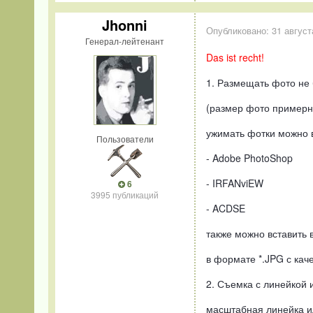
Jhonni
Опубликовано:
31 август
Генерал-лейтенант
Das ist recht!
1. Размещать фото не 
(размер фото примерн
ужимать фотки можно 
Пользователи
- Adobe PhotoShop
- IRFANviEW
6
3995 публикаций
- ACDSE
также можно вставить в
в формате *.JPG с каче
2. Съемка с линейкой 
масштабная линейка ил