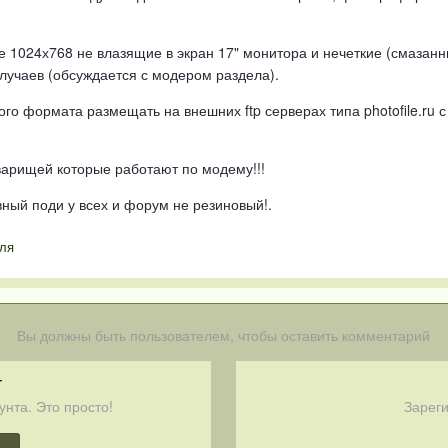
 1024х768 не влазящие в экран 17" монитора и нечеткие (смазанн
лучаев (обсуждается с модером раздела).
го формата размещать на внешних ftp серверах типа photofile.ru с
варищей которые работают по модему!!!
ный поди у всех и форум не резиновый!.
ля
Вы должны быть пользователем, чтобы оставить комментарий
т
унта. Это просто!
Зареги