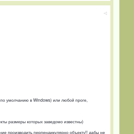
t (по умолчанию в Windows) или любой проге,
екты размеры которых заведомо известны)
ние производить перпендикулярно объекту!! дабы не