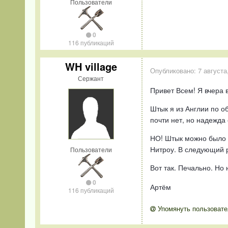
Пользователи
0
116 публикаций
WH village
Опубликовано:
7 августа
Сержант
Привет Всем! Я вчера 
Штык я из Англии по об
почти нет, но надежда 
НО! Штык можно было пр
Нитроу. В следующий р
Пользователи
Вот так. Печально. Но на
0
Артём
116 публикаций
Упомянуть пользовате