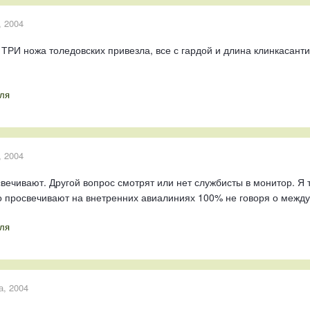
, 2004
ТРИ ножа толедовских привезла, все с гардой и длина клинкасанти
ля
, 2004
вечивают. Другой вопрос смотрят или нет службисты в монитор. Я т
то просвечивают на внетренних авиалиниях 100% не говоря о межд
ля
а, 2004