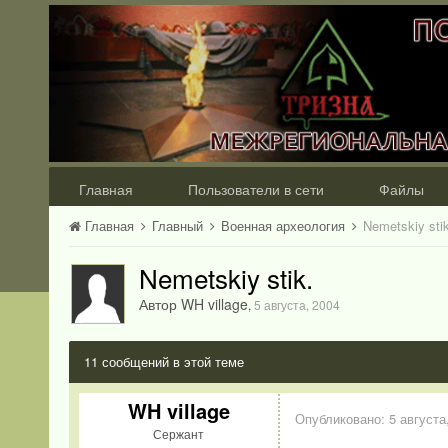
Главная
Пользователи в сети
Файлы
Главная
Главный
Военная археология
Nemetskiy stik
Nemetskiy stik.
Автор WH village
,
5 августа, 2004
11 сообщений в этой теме
WH village
Опубликовано:
5 августа
Сержант