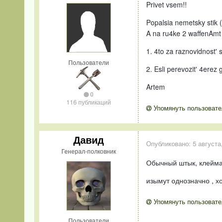
Privet vsem!!
Popalsia nemetsky stik (
A na ru4ke 2 waffenAmt 
1. 4to za raznovidnost' 
Пользователи
2. Esli perevozit' 4erez
Artem
0
116 публикаций
Упомянуть пользовате
Давид
Опубликовано:
5 августа
Генерал-полковник
Обычный штык, клейма
изымут однозначно , х
Упомянуть пользовате
Пользователи