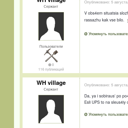
Опубликовано:
5 августа
Сержант
V obs4em situatsia slozh
rassazhu kak vse bilo.
Упомянуть пользовате
Пользователи
0
116 публикаций
WH village
Опубликовано:
5 августа
Сержант
Da, ya i sobiraus' po po
Esli UPS to na sleus4iy 
Упомянуть пользовате