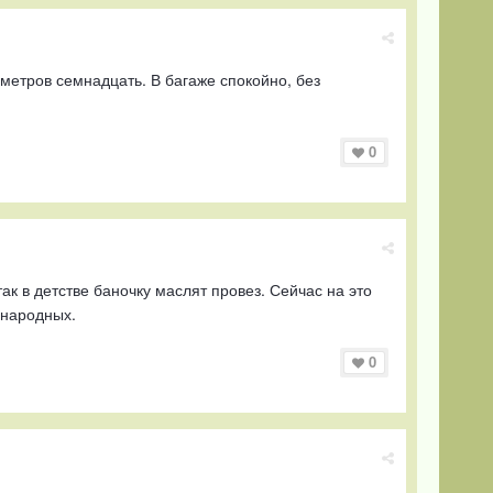
метров семнадцать. В багаже спокойно, без
0
ак в детстве баночку маслят провез. Сейчас на это
ународных.
0