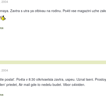
, 2004
naya. Zavtra s utra ya otbivau na rodinu. Po4ti vse magazini uzhe zakr
ля
, 2004
4te poslat'. Po4ta v 8:30 otkrivaetsia zavtra, uspeu. Uznal tseni. Prosto
den' priedet, Air mail gde-to nedelu budet. Vibor o4ividen.
ля