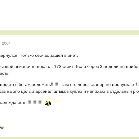
, 2004
вернулся! Только сейчас зашёл в инет.
ычной авиапочте послал. 17$ стоит. Если через 2 недели не прийдё
есть.
осто в богаж положить!!!!!!! Там его через сканер не пропускают! 
аз на зло целый арсенал штыков куплю и напихаю в отдельный рю
дежда есть!!!!!!!!!!!!!
ля