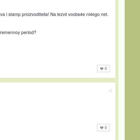
tva i stamp proizvoditelia! Na lezvii voobs4e ni4ego net.
' vremennoy period?
0
0