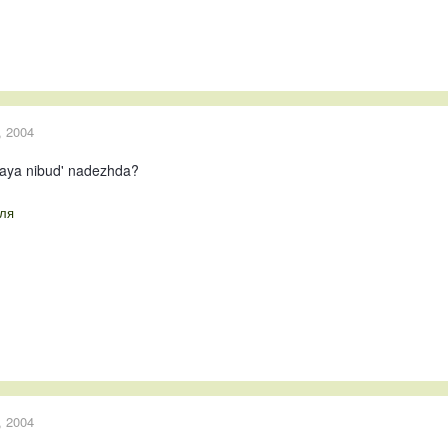
, 2004
kaya nibud' nadezhda?
ля
, 2004