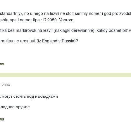
standartniy), no u nego na lezvii ne stoit seriiniy nomer i god proizvods
shtampa i nomer tipa : D 2050. Vopros:
stika bez markirovok na lezvii (naklagki dereviannie), kakoy pozhet bit
 granitsu ne arestuut (iz England v Russia)?
ля
, 2004
 могут стоять под накладками
олодное оружие
ля