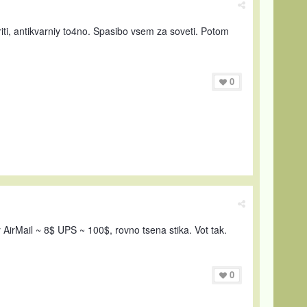
iti, antikvarniy to4no. Spasibo vsem za soveti. Potom
0
y AirMail ~ 8$ UPS ~ 100$, rovno tsena stika. Vot tak.
0