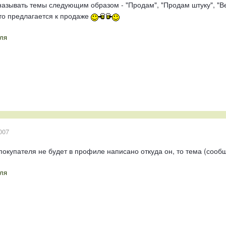
называть темы следующим образом - "Продам", "Продам штуку", "В
что предлагается к продаже
ля
007
 покупателя не будет в профиле написано откуда он, то тема (соо
ля