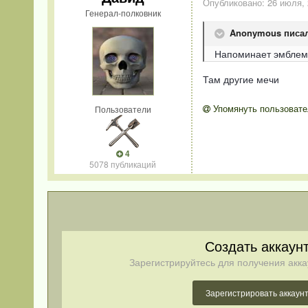
Опубликовано:
26 июля,
Генерал-полковник
Anonymous писал
Напоминает эмблему
Там другие мечи
Упомянуть пользовате
Пользователи
4
5078 публикаций
Создать аккаун
Зарегистрируйтесь для получения акка
Зарегистрировать аккаун