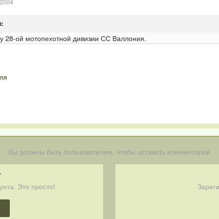
 2004
:
 28-ой мотопехотной дивизии СС Валлония.
ля
Вы должны быть пользователем, чтобы оставить комментарий
т
унта. Это просто!
Зареги
т