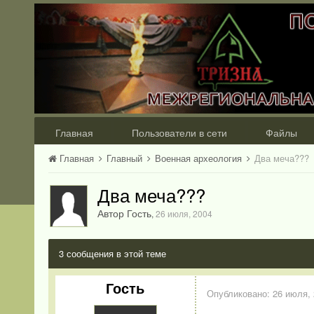
Главная
Пользователи в сети
Файлы
Главная
Главный
Военная археология
Два меча???
Два меча???
Автор Гость
,
26 июля, 2004
3 сообщения в этой теме
Гость
Опубликовано:
26 июля,