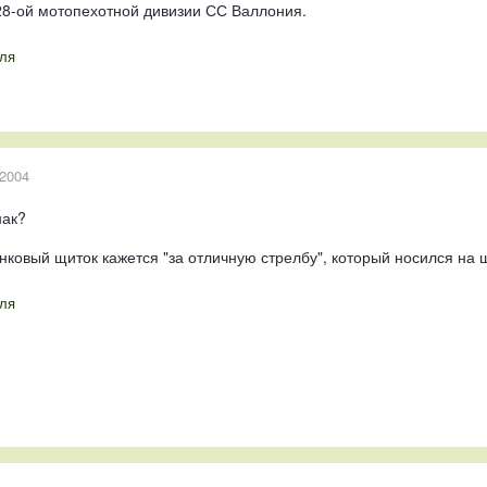
8-ой мотопехотной дивизии СС Валлония.
ля
 2004
нак?
ковый щиток кажется "за отличную стрелбу", который носился на 
ля