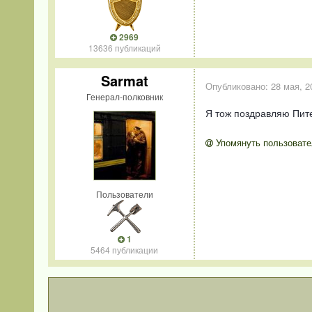
2969
13636 публикаций
Sarmat
Опубликовано:
28 мая, 2
Генерал-полковник
Я тож поздравляю Пите
Упомянуть пользовате
Пользователи
1
5464 публикации