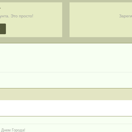
т
унта. Это просто!
Зареги
т
 Днем Города!