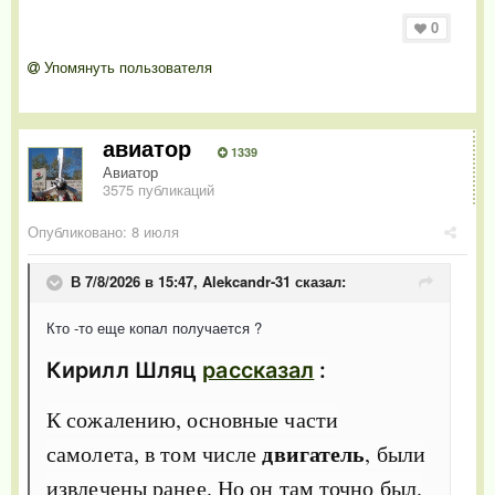
0
Упомянуть пользователя
авиатор
1339
Авиатор
3575 публикаций
Опубликовано:
8 июля
В 7/8/2026 в 15:47,
Alekcandr-31
сказал:
Кто -то еще копал получается ?
Кирилл Шляц
рассказал
:
К сожалению, основные части
двигатель
самолета, в том числе
, были
извлечены ранее. Но он там точно был.