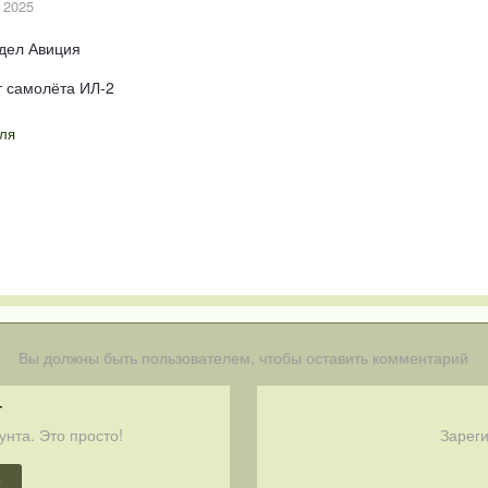
 2025
здел Авиция
т самолёта ИЛ-2
ля
Вы должны быть пользователем, чтобы оставить комментарий
т
унта. Это просто!
Зареги
т