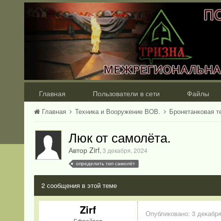
Главная
Пользователи в сети
Файлы
Главная
Техника и Вооружение ВОВ.
Бронетанковая т
Люк от самолёта.
Автор Zirf
,
3 декабря, 2024
определить тип самолёт
2 сообщения в этой теме
Zirf
Опубликовано:
3 декабря
Ефрейтор