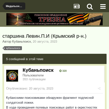
Медальоны, документы и именные предметы найденые поисковыми отрядами
старшина Левин.П.И (Крымский р-н.)
Автор Кубаньпоиск
,
20 августа, 2023
кубаньпоиск
5 сообщений в этой теме
Кубаньпоиск
320
Пользователи
353 публикации
Опубликовано:
20 августа, 2023
Кубанскими поисковиками обнаружен фрагмент подписной
солдатской ложки.
В ходе проведения полевых поисковых работ в окрестностях