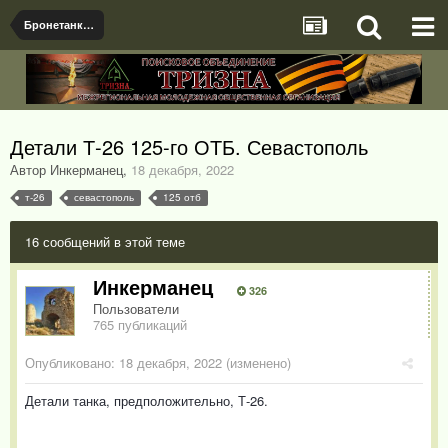
Бронетанковая техника
Детали Т-26 125-го ОТБ. Севастополь
Автор Инкерманец
,
18 декабря, 2022
т-26
севастополь
125 отб
16 сообщений в этой теме
Инкерманец
326
Пользователи
765 публикаций
Опубликовано:
18 декабря, 2022
(изменено)
Детали танка, предположительно, Т-26.