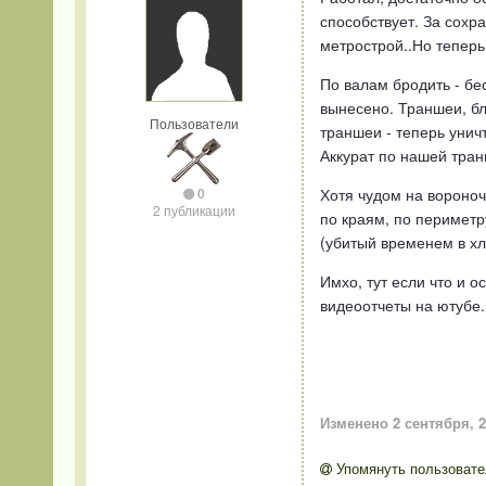
способствует. За сохр
метрострой..Но теперь
По валам бродить - бес
вынесено. Траншеи, бл
Пользователи
траншеи - теперь уничт
Аккурат по нашей тран
0
Хотя чудом на вороночк
2 публикации
по краям, по периметр
(убитый временем в хла
Имхо, тут если что и о
видеоотчеты на ютубе.
Изменено
2 сентября, 
Упомянуть пользовате