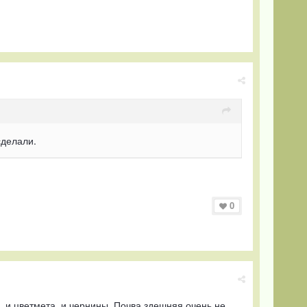
сделали.
0
, и цветмета, и чернины. Почва здешняя очень не