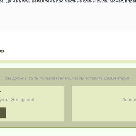
е. Да и на ww2 целая тема про местные блины была. Может, в тран
ля
Вы должны быть пользователем, чтобы оставить комментарий
т
унта. Это просто!
Зареги
т