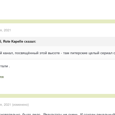
я, 2021
5,
Rote Kapelle
сказал:
й канал, посвящённый этой высоте - там питерские целый сериал 
тали .
ля
я, 2021
(изменено)
сновательно, было дело.. Результаты не очень. И сохран печальный