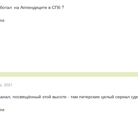
аботал на Аппендиците в СПб ?
ля
а, 2021
канал, посвящённый этой высоте - там питерские целый сериал сде
ля