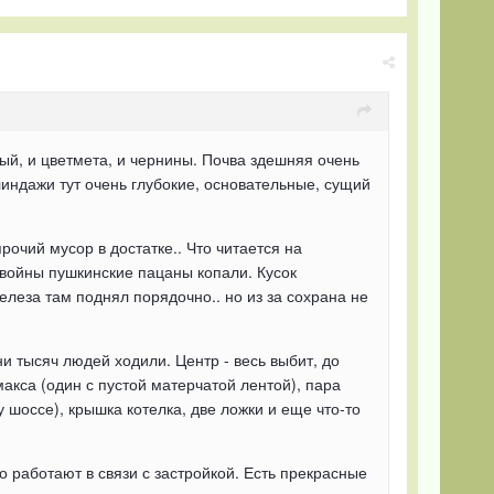
ный, и цветмета, и чернины. Почва здешняя очень
блиндажи тут очень глубокие, основательные, сущий
рочий мусор в достатке.. Что читается на
с войны пушкинские пацаны копали. Кусок
елеза там поднял порядочно.. но из за сохрана не
ни тысяч людей ходили. Центр - весь выбит, до
акса (один с пустой матерчатой лентой), пара
у шоссе), крышка котелка, две ложки и еще что-то
но работают в связи с застройкой. Есть прекрасные