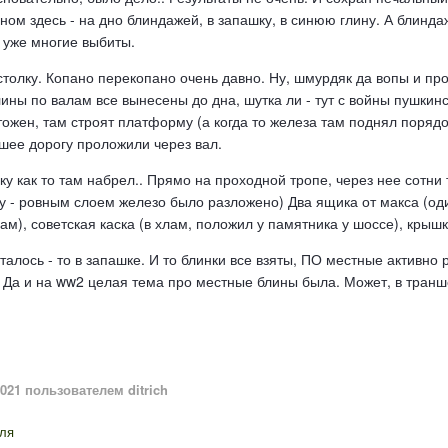
аном здесь - на дно блиндажей, в запашку, в синюю глину. А блинда
 уже многие выбиты.
толку. Копано перекопано очень давно. Ну, шмурдяк да вопы и проч
ины по валам все вынесены до дна, шутка ли - тут с войны пушкин
ожен, там строят платформу (а когда то железа там поднял порядочн
шее дорогу проложили через вал.
у как то там набрел.. Прямо на проходной тропе, через нее сотни 
у - ровным слоем железо было разложено) Два ящика от макса (оди
м), советская каска (в хлам, положил у памятника у шоссе), крышк
сталось - то в запашке. И то блинки все взяты, ПО местные активно
 Да и на ww2 целая тема про местные блины была. Может, в транше
2021
пользователем ditrich
ля