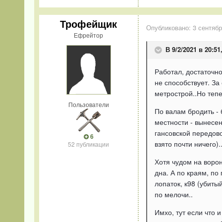
Трофейщик
Опубликовано:
3 сентябр
Ефрейтор
В 9/2/2021 в 20:51
Работал, достаточно
не способствует. За
метрострой..Но теп
Пользователи
По валам бродить - 
местности - вынесен
гансовской передово
6
взято почти ничего)
52 публикации
Хотя чудом на ворон
дна. А по краям, по
лопаток, к98 (убиты
по мелочи..
Имхо, тут если что 