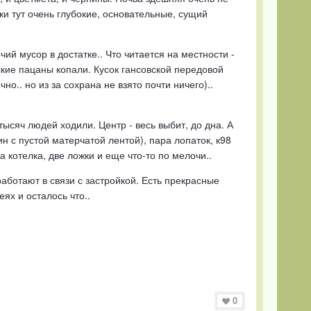
жи тут очень глубокие, основательные, сущий
ий мусор в достатке.. Что читается на местности -
ские пацаны копали. Кусок гансовской передовой
о.. но из за сохрана не взято почти ничего)..
тысяч людей ходили. Центр - весь выбит, до дна. А
н с пустой матерчатой лентой), пара лопаток, к98
а котелка, две ложки и еще что-то по мелочи..
 работают в связи с застройкой. Есть прекрасные
ях и осталось что..
0