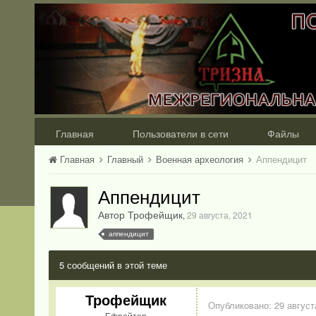
Главная
Пользователи в сети
Файлы
Главная
Главный
Военная археология
Аппендицит
Аппендицит
Автор Трофейщик
,
29 августа, 2021
аппендицит
5 сообщений в этой теме
Трофейщик
Опубликовано:
29 август
Ефрейтор