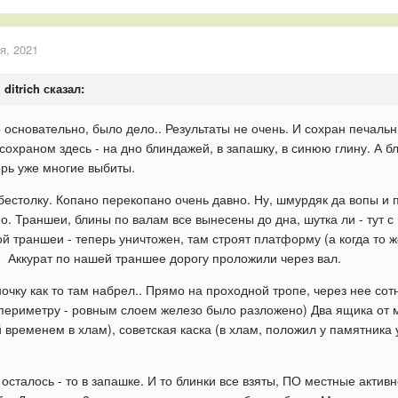
я, 2021
,
ditrich
сказал:
 основательно, было дело.. Результаты не очень. И сохран печаль
 сохраном здесь - на дно блиндажей, в запашку, в синюю глину. А 
ерь уже многие выбиты.
бестолку. Копано перекопано очень давно. Ну, шмурдяк да вопы и п
о. Траншеи, блины по валам все вынесены до дна, шутка ли - тут 
й траншеи - теперь уничтожен, там строят платформу (а когда то ж
.. Аккурат по нашей траншее дорогу проложили через вал.
очку как то там набрел.. Прямо на проходной тропе, через нее сот
 периметру - ровным слоем железо было разложено) Два ящика от м
й временем в хлам), советская каска (в хлам, положил у памятника 
и осталось - то в запашке. И то блинки все взяты, ПО местные актив