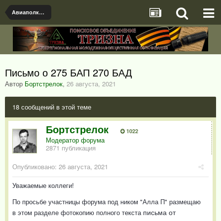
Авиаполки, авиашколы и т.д.
Письмо о 275 БАП 270 БАД
Автор
Бортстрелок
,
26 августа, 2021
18 сообщений в этой теме
Бортстрелок
1022
Модератор форума
2871 публикация
Опубликовано:
26 августа, 2021
Уважаемые коллеги!
По просьбе участницы форума под ником "Алла П" размещаю
письма от
в этом разделе фотокопию полного текста