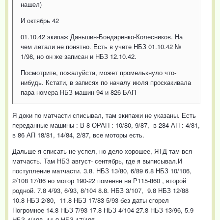
нашел)
И октябрь 42
01.10.42 экипаж Даньшин-Бондаренко-Колесников. На
чем летали не понятно. Есть в учете НБЗ 01.10.42 №
1/98, но он же записан и НБЗ 12.10.42.
Посмотрите, пожалуйста, может промелькнуло что-
нибудь. Кстати, в записях по началу июля проскакивала
пара номера НБЗ машин 94 и 826 БАП
Я доки по матчасти списывал, там экипажи не указаны. Есть
переданные машины : В 8 ОРАП : 10/80, 9/87, в 284 АП : 4/81,
в 86 АП 18/81, 14/84, 2/87, все моторы есть.
Дальше я списать не успел, но дело хорошее, ЯТД там вся
матчасть. Там НБЗ август- сентябрь, где я выписывал.И
поступление матчасти. 3.8. НБЗ 13/80, 6/89 6.8 НБЗ 10/106,
2/108 17/86 но мотор 190-22 поменян на Р115-860 , второй
родной. 7.8 4/93, 6/93, 8/104 8.8. НБЗ 3/107, 9.8 НБЗ 12/88
10.8 НБЗ 2/80, 11.8 НБЗ 17/83 5/93 без даты сгорел
Погромное 14.8 НБЗ 7/93 17.8 НБЗ 4/104 27.8 НБЗ 13/96, 5.9
НБЗ 4/108, 11.9 НБЗ 17/106.