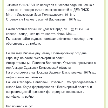
Экипаж У2 674ЛБП не вернулся с боевого задания ночью с
10ого на 11 января 1942го из окрестностей п. ДЕМЯНСК
Мл.л-т Иноземцев Иван Поликарпович, 1918г.р
Стрелок с-т Носков Василий Васильевич, 1917г.р.,
Найти останки погибших удастся вряд ли....((( 12 км . на
северо - запад - это центр болота Невий Мох....
Пытаемся найти родных погибших лётчиков и сообщить им
обстоятельства гибели.
По мл.л-ту Иноземцеву Ивану Поликарповичу создана
страница на сайте "Бессмертный полк".
Автор страницы - Павлова Валентина Юрьевна, проживает в
гор.Анжеро-Судженск Кемеровской области .
На его стрелка с-та Носкова Василия Васильевича, 1917г.р.,
информации на сайте нет.
Нашёл я телефон Павловой. Позвонил. Это преподаватель в
школе №3. Когда формировался " Бессмертный полк" они
попросили детей принести фото родных воевавших ,
погибших на войне.
Кто принёс - ищут..