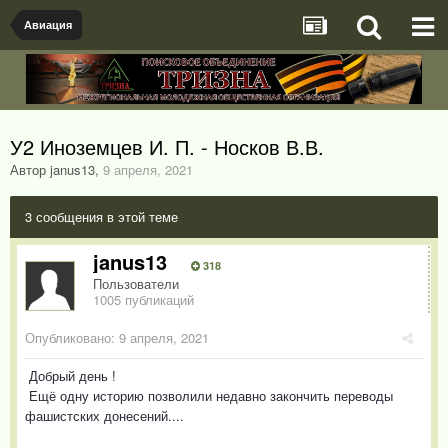
Авиация
У2 Иноземцев И. П. - Носков В.В.
Автор janus13
,
9 апреля, 2021
3 сообщения в этой теме
janus13
318
Пользователи
1005 публикаций
Опубликовано:
9 апреля, 2021
Добрый день !
Ещё одну историю позволили недавно закончить переводы
фашистских донесений....