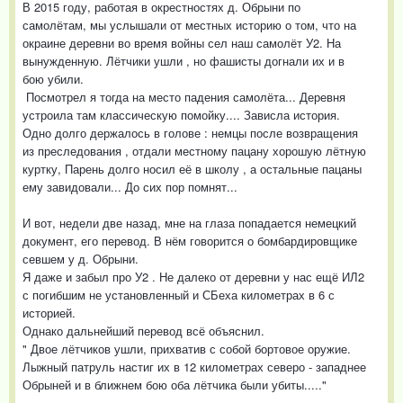
В 2015 году, работая в окрестностях д. Обрыни по
самолётам, мы услышали от местных историю о том, что на
окраине деревни во время войны сел наш самолёт У2. На
вынужденную. Лётчики ушли , но фашисты догнали их и в
бою убили.
Посмотрел я тогда на место падения самолёта... Деревня
устроила там классическую помойку.... Зависла история.
Одно долго держалось в голове : немцы после возвращения
из преследования , отдали местному пацану хорошую лётную
куртку, Парень долго носил её в школу , а остальные пацаны
ему завидовали... До сих пор помнят...
И вот, недели две назад, мне на глаза попадается немецкий
документ, его перевод. В нём говорится о бомбардировщике
севшем у д. Обрыни.
Я даже и забыл про У2 . Не далеко от деревни у нас ещё ИЛ2
с погибшим не установленный и СБеха километрах в 6 с
историей.
Однако дальнейший перевод всё объяснил.
" Двое лётчиков ушли, прихватив с собой бортовое оружие.
Лыжный патруль настиг их в 12 километрах северо - западнее
Обрыней и в ближнем бою оба лётчика были убиты....."