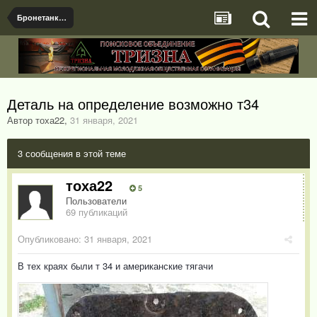
Бронетанковая техника
Деталь на определение возможно т34
Автор тоха22
,
31 января, 2021
3 сообщения в этой теме
тоха22
5
Пользователи
69 публикаций
Опубликовано:
31 января, 2021
В тех краях были т 34 и американские тягачи