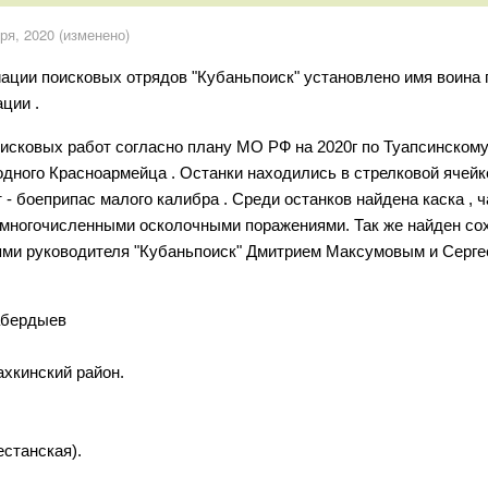
ря, 2020
(изменено)
ции поисковых отрядов "Кубаньпоиск" установлено имя воина 
ции .
оисковых работ согласно плану МО РФ на 2020г по Туапсинскому 
дного Красноармейца . Останки находились в стрелковой ячейке
- боеприпас малого калибра . Среди останков найдена каска , ч
 многочисленными осколочными поражениями. Так же найден со
ями руководителя "Кубаньпоиск" Дмитрием Максумовым и Серге
абердыев
хкинский район.
естанская).