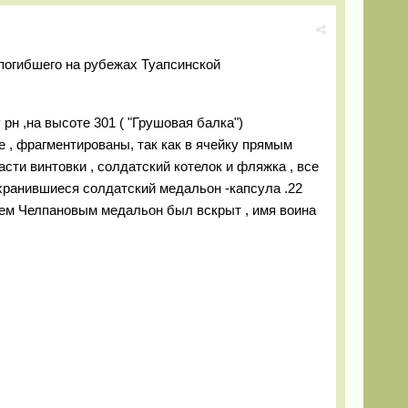
погибшего на рубежах Туапсинской
рн ,на высоте 301 ( "Грушовая балка")
 , фрагментированы, так как в ячейку прямым
асти винтовки , солдатский котелок и фляжка , все
хранившиеся солдатский медальон -капсула .22
ем Челпановым медальон был вскрыт , имя воина