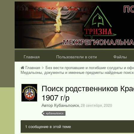
Главная
Пользователи в сети
Файлы
Главная
Без вести пропавшие и погибшие солдаты и оф
Медальоны, документы и именные предметы найденые поис
Поиск родственников Кр
1907 г/р
Автор Кубаньпоиск
,
28 сентября, 2020
кубаньпоиск
1 сообщение в этой теме