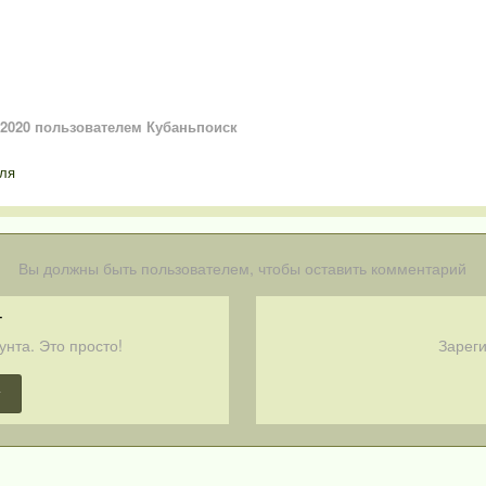
 2020
пользователем Кубаньпоиск
ля
Вы должны быть пользователем, чтобы оставить комментарий
т
унта. Это просто!
Зареги
т