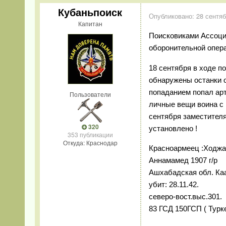
Кубаньпоиск
Опубликовано:
28 сентяб
Капитан
Поисковиками Ассоциа
оборонительной опера
18 сентября в ходе п
обнаружены останки о
попаданием попал арт 
Пользователи
личные вещи воина с
сентября заместител
320
установлено !
353 публикации
Откуда: Краснодар
Красноармеец :Ходж
Аннамамед 1907 г/р
Ашхабадская обл. Каа
убит: 28.11.42.
северо-вост.выс.301.
83 ГСД 150ГСП ( Турк