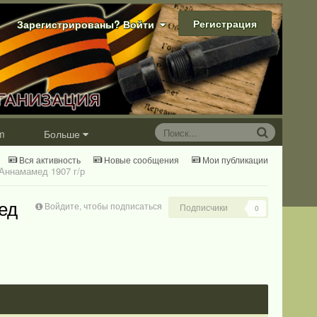
Регистрация
Зарегистрированы? Войти
m
Больше
Вся активность
Новые сообщения
Мои публикации
Аннамамед 1907 г/р
ед
Войдите, чтобы подписаться
Подписчики
0