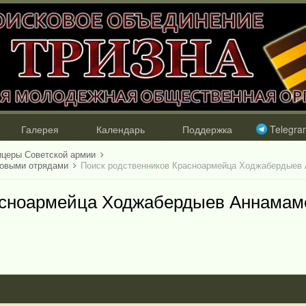
Галерея
Календарь
Поддержка
Telegra
ицеры Советской армии
ковыми отрядами
Поиск родственников Красноармейца Ходжабердыев 
асноармейца Ходжабердыев Аннамам