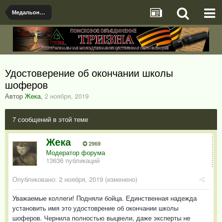
Медальоны, документы и именные предметы найденые поисковыми отрядами
Удостоверение об окончании школы
шоферов
Автор
Жека
,
2 ноября, 2019
7 сообщений в этой теме
Жека
2969
Модератор форума
13636 публикаций
Опубликовано:
2 ноября, 2019
(изменено)
Уважаемые коллеги! Подняли бойца. Единственная надежда
установить имя это удостоврение об окончании школы
шоферов. Чернила полностью выцвели, даже эксперты не