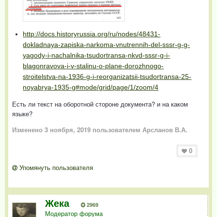
http://docs.historyrussia.org/ru/nodes/48431-
dokladnaya-zapiska-narkoma-vnutrennih-del-sssr-g-g-
yagody-i-nachalnika-tsudortransa-nkvd-sssr-g-i-
blagonravova-i-v-stalinu-o-plane-dorozhnogo-
stroitelstva-na-1936-g-i-reorganizatsii-tsudortransa-25-
noyabrya-1935-g#mode/grid/page/1/zoom/4
Есть ли текст на оборотной стороне документа? и на каком
языке?
Изменено
3 ноября, 2019
пользователем Арсланов В.А.
0
Упомянуть пользователя
Жека
2969
Модератор форума