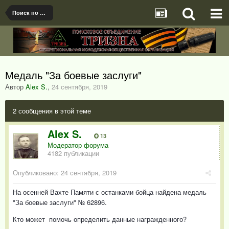
Поиск по наградам
Медаль "За боевые заслуги"
Автор
Alex S.
,
24 сентября, 2019
2 сообщения в этой теме
Alex S.
13
Модератор форума
4182 публикации
Опубликовано:
24 сентября, 2019
На осенней Вахте Памяти с останками бойца найдена медаль
"За боевые заслуги" № 62896.
Кто может помочь определить данные награжденного?