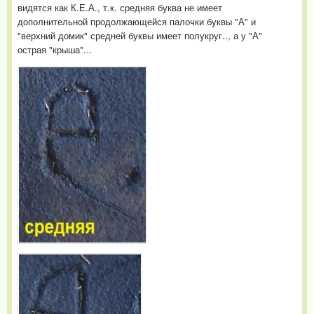
видятся как К.Е.А., т.к. средняя буква не имеет
дополнительной продолжающейся палочки буквы "А" и
"верхний домик" средней буквы имеет полукруг.., а у "А"
острая "крыша"...