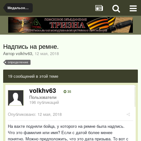
Медальоны, документы и именные предметы найденые ПО Тризна
Надпись на ремне.
Автор volkhv63
,
12 мая, 2018
определение
19 сообщений в этой теме
volkhv63
35
Пользователи
196 публикаций
Опубликовано:
12 мая, 2018
На вахте подняли бойца, у которого на ремне была надпись.
Что это фамилия или имя? Если с датой более менее
понятно. Можно предположить, что это дата призыва. То вот с