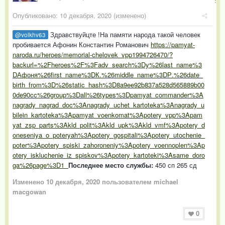
Опубликовано:
10 декабря, 2020
(изменено)
Здравствуйцте !На памяти народа такой человек
@volkhv63
пробивается Афонин Константин Романович
https://pamyat-
naroda.ru/heroes/memorial-chelovek_vpp1994726470/?
backurl=%2Fheroes%2F%3Fadv_search%3Dy%26last_name%3
DАфоня%26first_name%3DК.%26middle_name%3DР.%26date_
birth_from%3D%26static_hash%3D8a9ee92b837a528d565889b00
0de90cc%26group%3Dall%26types%3Dpamyat_commander%3A
nagrady_nagrad_doc%3Anagrady_uchet_kartoteka%3Anagrady_u
bilein_kartoteka%3Apamyat_voenkomat%3Apotery_vpp%3Apam
yat_zsp_parts%3Akld_polit%3Akld_upk%3Akld_vmf%3Apotery_d
oneseniya_o_poteryah%3Apotery_gospitali%3Apotery_utochenie_
poter%3Apotery_spiski_zahoroneniy%3Apotery_voennoplen%3Ap
otery_iskluchenie_iz_spiskov%3Apotery_kartoteki%3Asame_doro
ga%26page%3D1
Последнее место службы:
450 сп 265 сд
Изменено
10 декабря, 2020
пользователем michael
macgowan
0