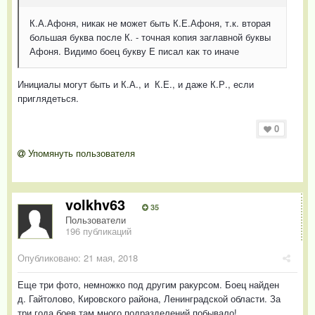
К.А.Афоня, никак не может быть К.Е.Афоня, т.к. вторая
большая буква после К. - точная копия заглавной буквы
Афоня. Видимо боец букву Е писал как то иначе
Инициалы могут быть и К.А., и К.Е., и даже К.Р., если
приглядеться.
0
Упомянуть пользователя
volkhv63
35
Пользователи
196 публикаций
Опубликовано:
21 мая, 2018
Еще три фото, немножко под другим ракурсом. Боец найден
д. Гайтолово, Кировского района, Ленинградской области. За
три года боев,там много подразделений побывало!