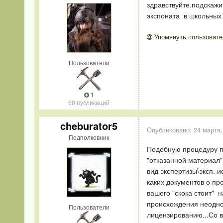
здравствуйте.подскажи
экспоната в школьных м
Упомянуть пользовате
Пользователи
1
60 публикаций
cheburator5
Опубликовано:
24 марта,
Подполковник
Подобную процедуру п
"отказанной материал"
вид экспертизы\эксп. 
каких документов о п
вашего "скока стоит" 
происхождения неодноз
Пользователи
лицензированию...Со в