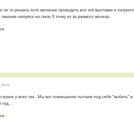
м че то решать.хотя желание проводить все эти выставки и патрио
 лишние напряги на свою 5 точку из за ржавого железа.
ля
 2018
стране у всех так...Мы вот помещение пытаем под себя "выбить" в 
год...
ля