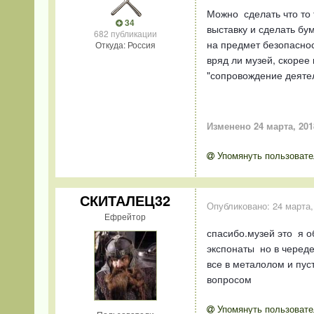
Можно сделать что то 
34
выставку и сделать бу
682 публикации
на предмет безопаснос
Откуда: Россия
вряд ли музей, скорее
"сопровождение деятел
Изменено
24 марта, 201
Упомянуть пользовате
СКИТАЛЕЦ32
Опубликовано:
24 марта,
Ефрейтор
спасибо.музей это я о
экспонаты но в череде
все в металолом и пус
вопросом
Упомянуть пользовате