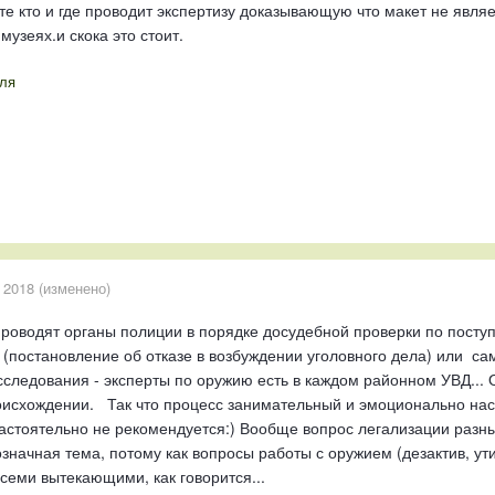
те кто и где проводит экспертизу доказывающую что макет не явля
узеях.и скока это стоит.
ля
 2018
(изменено)
роводят органы полиции в порядке досудебной проверки по посту
 (постановление об отказе в возбуждении уголовного дела) или са
исследования - эксперты по оружию есть в каждом районном УВД... О
роисхождении. Так что процесс занимательный и эмоционально на
настоятельно не рекомендуется:) Вообще вопрос легализации разны
начная тема, потому как вопросы работы с оружием (дезактив, ути
семи вытекающими, как говорится...