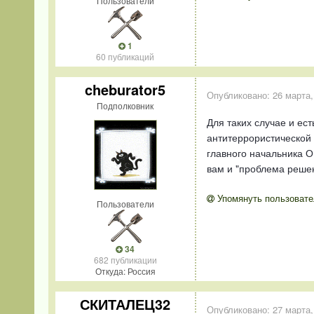
Пользователи
1
60 публикаций
cheburator5
Опубликовано:
26 марта,
Подполковник
Для таких случае и ес
антитеррористической 
главного начальника ОВ
вам и "проблема решен
Упомянуть пользовате
Пользователи
34
682 публикации
Откуда: Россия
СКИТАЛЕЦ32
Опубликовано:
27 марта,