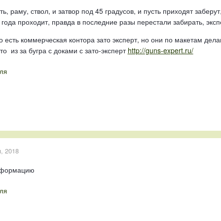
, раму, ствол, и затвор под 45 градусов, и пусть приходят заберут
 года проходит, правда в последние разы перестали забирать, экспе
о есть коммерческая контора зато эксперт, но они по макетам делаю
то из за бугра с доками с зато-эксперт
http://guns-expert.ru/
ля
, 2018
информацию
ля