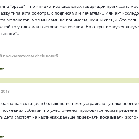
типа "эрзац" - по инициативе школьных товарищей пригласить ме
мажку типа акта осмотра, с подписями и печатями...Или акт исследо
ти экспонатов, мол мы сами не понимаем, нужны спецы. Это если 
 какой то уголок или выставка-экспозиция. На открытие музея доку
ьности"...
8
пользователем cheburator5
ля
 2018
бразно назвал .щас в большенстве школ устраивают уголки боевой
 последних событий по ужесточению. приходится искать решение .
ть дети смотрят на картинках.раньше приезжали показывали эксп
ля