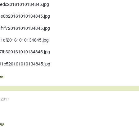
ля
 2017
ля