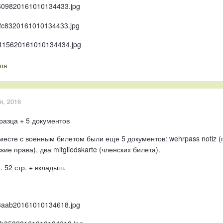
ля
я, 2016
разца + 5 документов
есте с военным билетом были еще 5 документов: wehrpass notiz (п
кие права), два mitgliedskarte (членских билета).
 52 стр. + вкладыш.