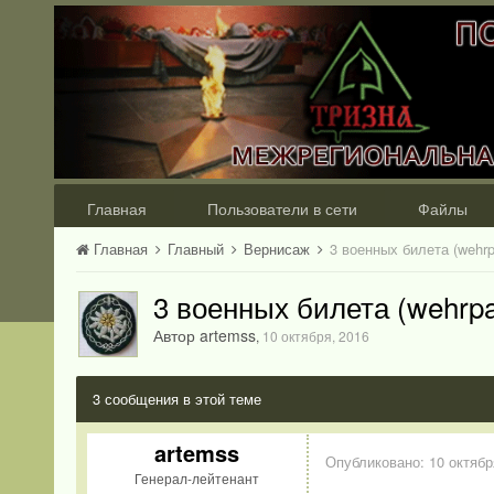
Главная
Пользователи в сети
Файлы
Главная
Главный
Вернисаж
3 военных билета (wehrp
3 военных билета (wehrp
Автор artemss
,
10 октября, 2016
3 сообщения в этой теме
artemss
Опубликовано:
10 октябр
Генерал-лейтенант