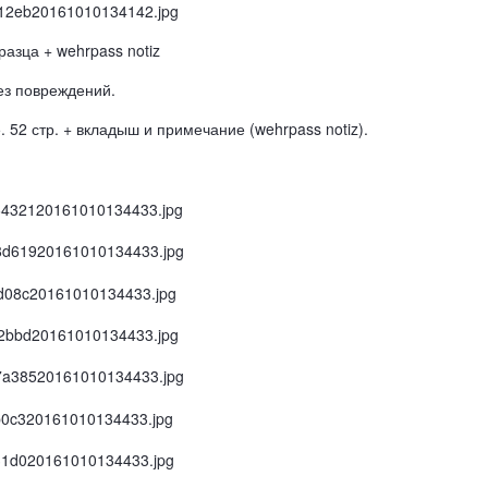
разца + wehrpass notiz
ез повреждений.
 52 стр. + вкладыш и примечание (wehrpass notiz).