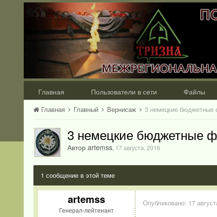
Главная
Пользователи в сети
Файлы
Главная
Главный
Вернисаж
3 немецкие бюджетные ф
3 немецкие бюджетные фл
Автор artemss
,
17 августа, 2016
1 сообщение в этой теме
artemss
Опубликовано:
17 август
Генерал-лейтенант