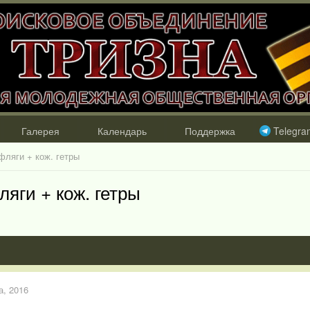
Галерея
Календарь
Поддержка
Telegra
ляги + кож. гетры
яги + кож. гетры
а, 2016