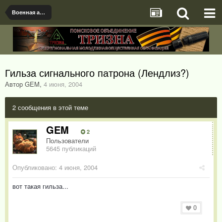
Военная археология
Гильза сигнального патрона (Лендлиз?)
Автор GEM
,
4 июня, 2004
2 сообщения в этой теме
GEM
2
Пользователи
5645 публикаций
Опубликовано:
4 июня, 2004
вот такая гильза...
0