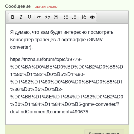
Сообщение
ОБЯЗАТЕЛЬНО
Я думаю, что вам будет интересно посмотреть
Конвертер трапецев Люфтваффе (GNMV
converter).
https://trizna.ru/forum/topic/39779-
%D0%BA%D0%BE%D0%BD%D0%B2%D0%B5%D
1%80%D1%82%D0%B5%D1%80-
%D1%82%D1%80%D0%B0%D0%BF%D0%B5%D1
%86%D0%B5%D0%B2-
%D0%BB%D1%8E%D1%84%D1%82%D0%B2%D0
%B0%D1%84%D1%84%D0%B5-gnmv-converter/?
do=findComment&comment=490675
Вставить медиа