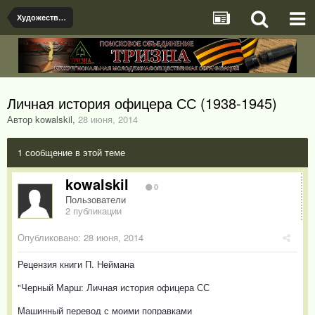
Художественная литература, проза.
Личная история офицера СС (1938-1945)
Автор kowalskil
,
28 июня, 2014
1 сообщение в этой теме
kowalskil
0
Пользователи
2 публикации
Опубликовано:
28 июня, 2014
Рецензия книги П. Неймана
"Черный Марш: Личная история офицера СС
Машинный перевод с моими поправками