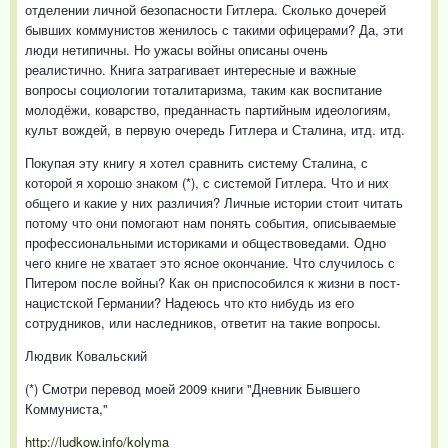
отделении личной безопасности Гитлера. Сколько дочерей
бывших коммунистов женилось с такими офицерами? Да, эти
люди нетипичны. Но ужасы войны описаны очень
реалистично. Книга затрагивает интересные и важные
вопросы социологии тоталитаризма, таким как воспитание
молодёжи, коварство, преданнасть партийным идеологиям,
культ вождей, в первую очередь Гитлера и Сталина, итд. итд.
Покупая эту книгу я хотел сравнить систему Сталина, с
которой я хорошо знаком (*), с системой Гитлера. Что и них
общего и какие у них различия? Личные истории стоит читать
потому что они помогают нам понять события, описываемые
профессиональными историками и обществоведами. Одно
чего книге не хватает это ясное окончание. Что случилось с
Питером после войны? Как он приспособился к жизни в пост-
нацистской Германии? Надеюсь что кто нибудь из его
сотрудников, или наследников, ответит на такие вопросы.
Людвик Ковальский
(*) Смотри перевод моей 2009 книги "Дневник Бывшего
Коммуниста,"
http://ludkow.info/kolyma