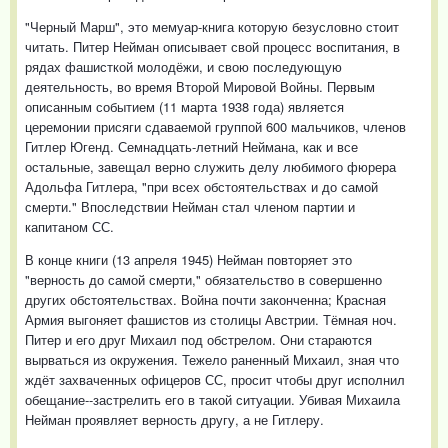
"Черный Марш", это мемуар-книга которую безусловно стоит
читать. Питер Нейман описывает свой процесс воспитания, в
рядах фашисткой молодёжи, и свою последующую
деятельность, во время Второй Мировой Войны. Первым
описанным событием (11 марта 1938 года) является
церемонии присяги сдаваемой группой 600 мальчиков, членов
Гитлер Югенд. Семнадцать-летний Неймана, как и все
остальные, завещал верно служить делу любимого фюрера
Адольфа Гитлера, "при всех обстоятельствах и до самой
смерти." Впоследствии Нейман стал членом партии и
капитаном СС.
В конце книги (13 апреля 1945) Нейман повторяет это
"верность до самой смерти," обязательство в совершенно
других обстоятельствах. Война почти законченна; Красная
Армия выгоняет фашистов из столицы Австрии. Тёмная ноч.
Питер и его друг Mихаил под обстрелом. Они стараются
вырваться из окружения. Тежело раненный Mихаил, зная что
ждёт захваченных офицеров СС, просит чтобы друг исполнил
обещание--застрелить его в такой ситуации. Убивая Михаила
Нейман проявляет верность другу, а не Гитлеру.