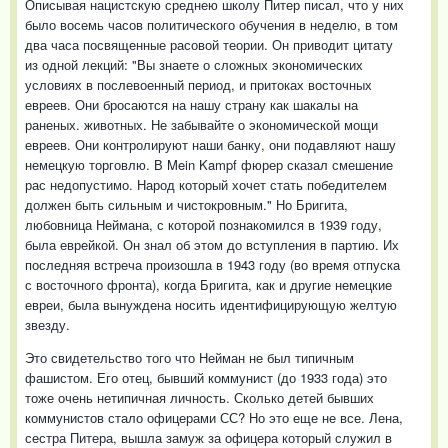
Описывая нацистскую среднею школу Питер писал, что у них
было восемь часов политического обучения в неделю, в том
два часа посвященные расовой теории. Он приводит цитату
из одной лекций: "Вы знаете о сложных экономических
условиях в послевоенный период, и притоках восточных
евреев. Они бросаются на нашу страну как шакалы на
раненых. животных. Не забывайте о экономической мощи
евреев. Они контролируют наши банку, они подавляют нашу
немецкую торговлю. В Mein Kampf фюрер сказал смешение
рас недопустимо. Народ который хочет стать победителем
должен быть сильным и чистокровным." Но Бригита,
любовница Неймана, с которой познакомился в 1939 году,
была еврейкой. Он знал об этом до вступления в партию. Их
последняя встреча произошла в 1943 году (во время отпуска
с восточного фронта), когда Бригита, как и другие немецкие
евреи, была вынуждена носить идентифицирующую желтую
звезду.
Это свидетельство того что Нейман не был типичным
фашистом. Его отец, бывший коммунист (до 1933 года) это
тоже очень нетипичная личность. Сколько детей бывших
коммунистов стало офицерами СС? Но это еще не все. Лена,
сестра Питера, вышла замуж за офицера который служил в