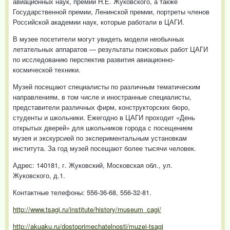
авиационных наук, премии Н.Е. Жуковского, а также
Государственной премии, Ленинской премии, портреты членов
Российской академии наук, которые работали в ЦАГИ.
В музее посетители могут увидеть модели необычных
летательных аппаратов — результаты поисковых работ ЦАГИ
по исследованию перспектив развития авиационно-
космической техники.
Музей посещают специалисты по различным тематическим
направлениям, в том числе и иностранные специалисты,
представители различных фирм, конструкторских бюро,
студенты и школьники. Ежегодно в ЦАГИ проходит «День
открытых дверей» для школьников города с посещением
музея и экскурсией по экспериментальным установкам
института. За год музей посещают более тысячи человек.
Адрес: 140181, г. Жуковский, Московская обл., ул.
Жуковского, д.1.
Контактные телефоны: 556-36-68, 556-32-81.
http://www.tsagi.ru/institute/history/museum_cagi/
http://akuaku.ru/dostoprimechatelnosti/muzei-tsagi