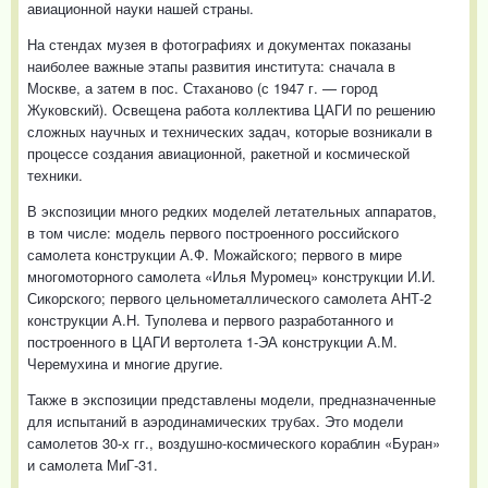
авиационной науки нашей страны.
На стендах музея в фотографиях и документах показаны
наиболее важные этапы развития института: сначала в
Москве, а затем в пос. Стаханово (с 1947 г. — город
Жуковский). Освещена работа коллектива ЦАГИ по решению
сложных научных и технических задач, которые возникали в
процессе создания авиационной, ракетной и космической
техники.
В экспозиции много редких моделей летательных аппаратов,
в том числе: модель первого построенного российского
самолета конструкции А.Ф. Можайского; первого в мире
многомоторного самолета «Илья Муромец» конструкции И.И.
Сикорского; первого цельнометаллического самолета АНТ-2
конструкции А.Н. Туполева и первого разработанного и
построенного в ЦАГИ вертолета 1-ЭА конструкции А.М.
Черемухина и многие другие.
Также в экспозиции представлены модели, предназначенные
для испытаний в аэродинамических трубах. Это модели
самолетов 30-х гг., воздушно-космического кораблин «Буран»
и самолета МиГ-31.