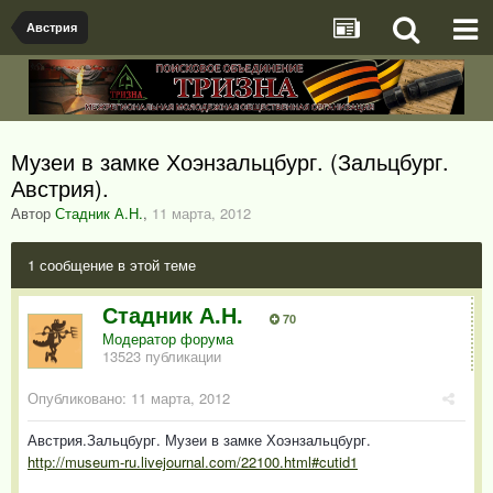
Австрия
Музеи в замке Хоэнзальцбург. (Зальцбург.
Австрия).
Автор
Стадник А.Н.
,
11 марта, 2012
1 сообщение в этой теме
Стадник А.Н.
70
Модератор форума
13523 публикации
Опубликовано:
11 марта, 2012
Австрия.Зальцбург. Музеи в замке Хоэнзальцбург.
http://museum-ru.livejournal.com/22100.html#cutid1