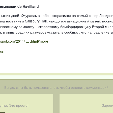
омпании de Havilland
льских дней «Журавль в небе» отправился на самый север Лондона
под названием Salisbury Hall, находится авиационный музей, пос
 известному самолету – скоростному бомбардировщику Второй миров
я, и лишь средних размеров указатель сообщал, что направление 
gspot.com/2011/ ... .html#more
ля
Вы должны быть пользователем, чтобы оставить комментарий
т
унта. Это просто!
Зареги