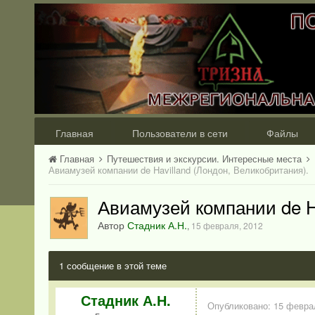
Главная
Пользователи в сети
Файлы
Главная
Путешествия и экскурсии. Интересные места
Авиамузей компании de Havilland (Лондон, Великобритания).
Авиамузей компании de Ha
Автор
Стадник А.Н.
,
15 февраля, 2012
1 сообщение в этой теме
Стадник А.Н.
Опубликовано:
15 февра