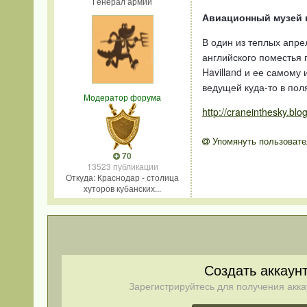
Генерал армии
Авиационный музей к
В один из теплых апре
английского поместья 
Havilland и ее самому
ведущей куда-то в пол
Модератор форума
http://craneinthesky.blo
Упомянуть пользовате
70
13523 публикации
Откуда: Краснодар - столица
хуторов кубанских...
Создать аккаун
Зарегистрируйтесь для получения акка