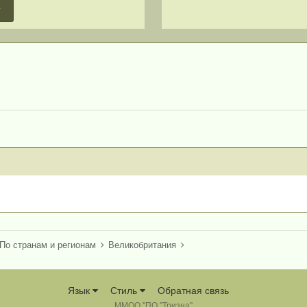
т
По странам и регионам
Великобритания
Язык
Стиль
Обратная связь
ММОО "ПО "Тризна"