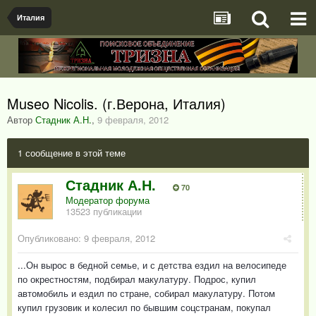
Италия
Museo Nicolis. (г.Верона, Италия)
Автор
Стадник А.Н.
,
9 февраля, 2012
1 сообщение в этой теме
Стадник А.Н.
70
Модератор форума
13523 публикации
Опубликовано:
9 февраля, 2012
...Он вырос в бедной семье, и с детства ездил на велосипеде
по окрестностям, подбирал макулатуру. Подрос, купил
автомобиль и ездил по стране, собирал макулатуру. Потом
купил грузовик и колесил по бывшим соцстранам, покупал