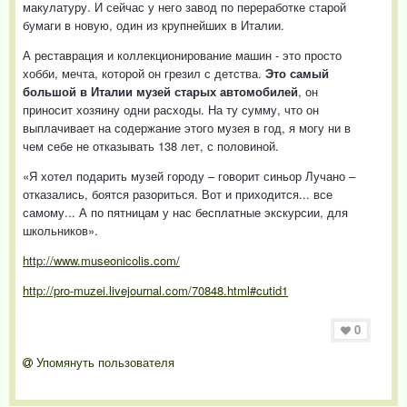
макулатуру. И сейчас у него завод по переработке старой
бумаги в новую, один из крупнейших в Италии.
А реставрация и коллекционирование машин - это просто
хобби, мечта, которой он грезил с детства.
Это самый
большой в Италии музей старых автомобилей
, он
приносит хозяину одни расходы. На ту сумму, что он
выплачивает на содержание этого музея в год, я могу ни в
чем себе не отказывать 138 лет, с половиной.
«Я хотел подарить музей городу – говорит синьор Лучано –
отказались, боятся разориться. Вот и приходится... все
самому... А по пятницам у нас бесплатные экскурсии, для
школьников».
http://www.museonicolis.com/
http://pro-muzei.livejournal.com/70848.html#cutid1
0
Упомянуть пользователя