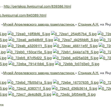
 -
http://periskop.livejournal.com/839386.html
op.livejournal.com/840389.html
 «
Музей Апрелевского завода грампластинок.
»
Стадник А.Н.
на Янд
 «
Музей Апрелевского завода грампластинок.
»
Стадник А.Н.
на Янд
ля