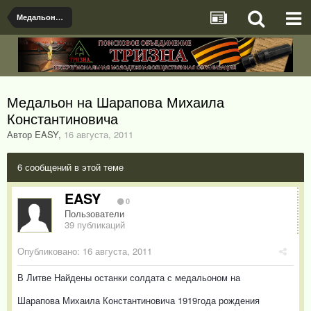
Медальоны, документы и именные предметы найденые поисковыми отрядами
Медальон на Шарапова Михаила
Константиновича
Автор EASY
,
16 августа, 2011
6 сообщений в этой теме
EASY
0
Пользователи
39 публикаций
Опубликовано:
16 августа, 2011
В Литве Найдены останки солдата с медальоном на
Шарапова Михаила Константиновича 1919года рождения