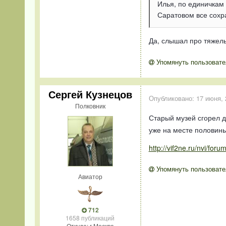
Илья, по единичкам 
Саратовом все сохр
Да, слышал про тяжелы
Упомянуть пользовате
Сергей Кузнецов
Опубликовано:
17 июня, 
Полковник
Старый музей сгорел д
уже на месте половины
http://vif2ne.ru/nvi/for
Упомянуть пользовате
Авиатор
712
1658 публикаций
Откуда: г.Москва