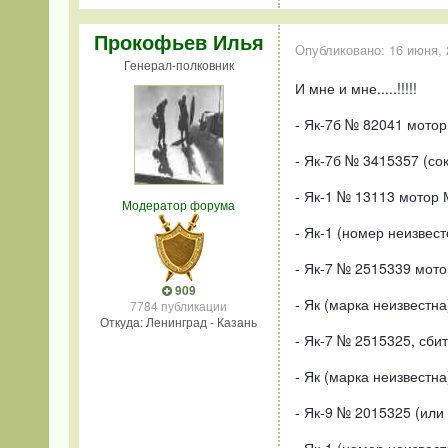
Прокофьев Илья
Опубликовано:
16 июня, 
Генерал-полковник
И мне и мне.....!!!!!
- Як-7б № 82041 мотор
- Як-7б № 3415357 (со
- Як-1 № 13113 мотор 
Модератор форума
- Як-1 (номер неизвест
- Як-7 № 2515339 мото
909
- Як (марка неизвестна
7784 публикации
Откуда: Ленинград - Казань
- Як-7 № 2515325, сбит
- Як (марка неизвестн
- Як-9 № 2015325 (или