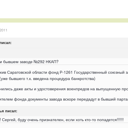
2011
писал:
при бывшем заводе №292 НКАП?
хив Саратовской области фонд Р-1261 Государственный союзный за
уже бывшего т.к. введена процедура банкротства)
нились даже акты и удостоверения военпредов на выпущенную прод
нителем фонда документы завода вскоре передадут в бывший парта
я писал:
!!! Сергей, буду очень признателен, если хоть кто-то попадется!!!!!!