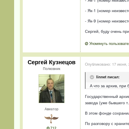
- Як-1 (номер неизвест
- Як-1 (номер неизвес
- Як-9 (номер неизвест
Сергей, буду очень приз
Упомянуть пользовате
Сергей Кузнецов
Опубликовано:
17 июня, 
Полковник
linnet писал:
А что за архив, пр
Государственный архи
завода (уже бывшего т
Авиатор
В этом фонде сохранил
По разговору с хранит
712