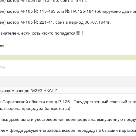
ен) мотор М-105п № 115-185, сбит в 1941 г.;
тен) мотор М-105 № 115-463 или № ПА 125-184 (обнаружено два ном
ен) мотор М-105 № 221-41, сбит в период 06.-07.1944г.
нателен, если хоть кто-то попадется!!!!!!
ля
2011
и бывшем заводе №292 НКАП?
в Саратовской области фонд Р-1261 Государственный союзный заво
.к. введена процедура банкротства)
ись даже акты и удостоверения военпредов на выпущенную продук
елем фонда документы завода вскоре передадут в бывший партарх