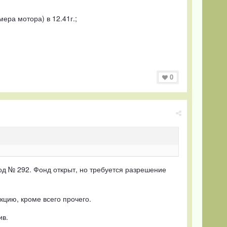
ера мотора) в 12.41г.;
0
д № 292. Фонд открыт, но требуется разрешение
цию, кроме всего прочего.
ив.