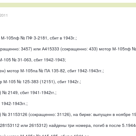
2011
 М-105пф № ПФ 3-2181, сбит в 1943г.;
кращенно: 3457) или А415333 (сокращенно: 433) мотор М-105пф № П
М-105 № 31-063, сбит 1942-1943;
ен) мотор М-105па № ПА 135-82, сбит 1942-1943гг.;
р М-105 № 125-383 (12151), сбит 1942г.;
) № 2149, сбит 1941-1942гг.;
 1942-1943гг.;
а) № 31153126 (сокращенно: 31126), на бирке: выпущен в ноябре 19
 28153112 или 2615312) найдены три номера, погиб в после 5.1944г