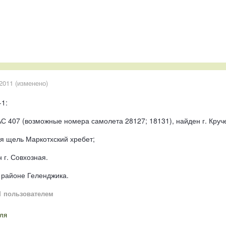
2011
(изменено)
1:
С 407 (возможные номера самолета 28127; 18131), найден г. Круч
ая щель Маркотхский хребет;
 г. Совхозная.
 районе Геленджика.
1
пользователем
ля