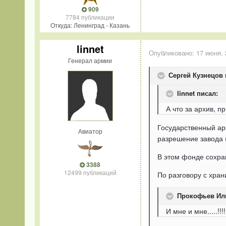
909
7784 публикации
Откуда: Ленинград - Казань
linnet
Опубликовано:
17 июня, 
Генерал армии
Сергей Кузнецов 
linnet писал:
А что за архив, 
Государственный ар
Авиатор
разрешение завода (
В этом фонде сохра
3388
12499 публикаций
По разговору с хра
Прокофьев Иль
И мне и мне.....!!