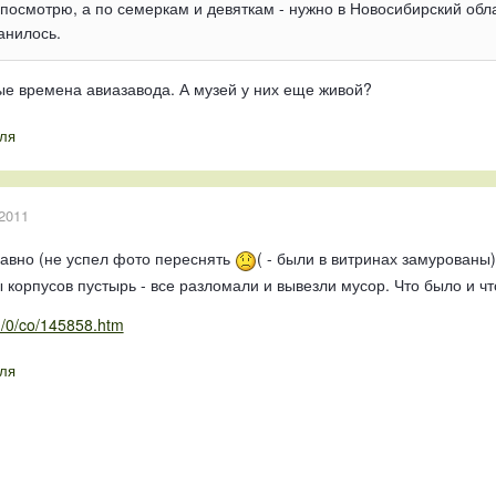
посмотрю, а по семеркам и девяткам - нужно в Новосибирский обла
анилось.
е времена авиазавода. А музей у них еще живой?
ля
2011
авно (не успел фото переснять
( - были в витринах замурованы)
 корпусов пустырь - все разломали и вывезли мусор. Что было и чт
um/0/co/145858.htm
ля