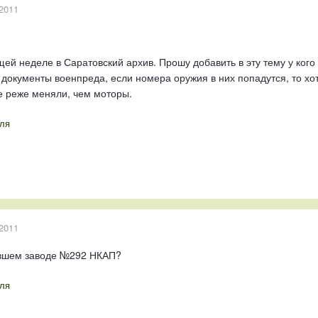
2011
й неделе в Саратовский архив. Прошу добавить в эту тему у кого
 документы военпреда, если номера оружия в них попадутся, то 
ие реже меняли, чем моторы.
ля
2011
бывшем заводе №292 НКАП?
ля