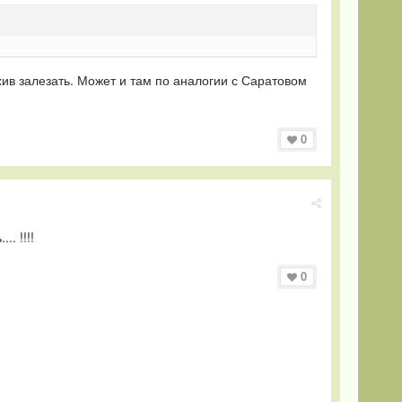
ив залезать. Может и там по аналогии с Саратовом
0
. !!!!
0