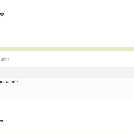
ля
 2011
:
дложение...
ля