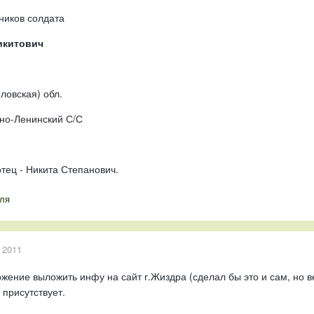
ников солдата
икитович
ловская) обл.
яно-Ленинский С/С
отец - Никита Степанович.
ля
 2011
ожение выложить инфу на сайт г.Жиздра (сделал бы это и сам, но 
 присутствует.