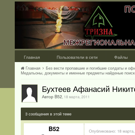
Главная
Пользователи в сети
Файлы
Главная
Без вести пропавшие и погибшие солдаты и оф
Медальоны, документы и именные предметы найденые поис
Бухтеев Афанасий Никит
Автор B52
,
18 марта, 2011
3 сообщения в этой теме
B52
Опубликовано:
18 марта,