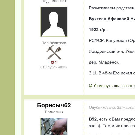
Подполковник
Разыскиваем родствен
Бухтеев Афанасий Н
1922 г/р.
РСФСР. Калужская (Ор
Пользователи
Жиздринский р-н, Уль
дер. Младенск.
1
813 публикации
З.Ы. В 48-м Его искал 
Упомянуть пользовате
Борисыч62
Опубликовано:
22 марта,
Полковник
В52
, есть к Вам предл
знаю). Там и их пресса