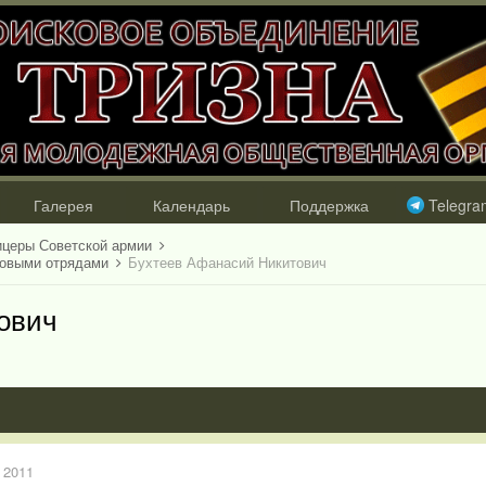
Галерея
Календарь
Поддержка
Telegra
ицеры Советской армии
ковыми отрядами
Бухтеев Афанасий Никитович
ович
 2011