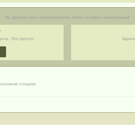
Вы должны быть пользователем, чтобы оставить комментарий
т
унта. Это просто!
Зареги
т
оисковыми отрядами